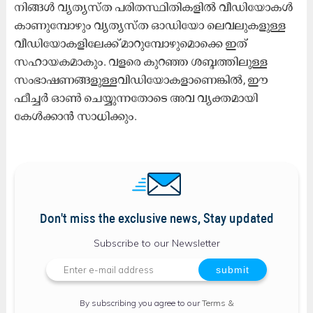
നിങ്ങൾ വ്യത്യസ്ത പരിതസ്ഥിതികളിൽ വീഡിയോകൾ
കാണുമ്പോഴും വ്യത്യസ്ത ഓഡിയോ ലെവലുകളുള്ള
വീഡിയോകളിലേക്ക് മാറുമ്പോഴുമൊക്കെ ഇത്
സഹായകമാകും. വളരെ കുറഞ്ഞ ശബ്ദത്തിലുള്ള
സംഭാഷണങ്ങളുള്ളവിഡിയോകളാണെങ്കിൽ, ഈ
ഫീച്ചർ ഓൺ ചെയ്യുന്നതോടെ അവ വ്യക്തമായി
കേൾക്കാൻ സാധിക്കും.
Don't miss the exclusive news, Stay updated
Subscribe to our Newsletter
By subscribing you agree to our
Terms &