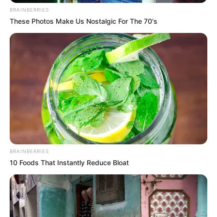
FOLLOW US