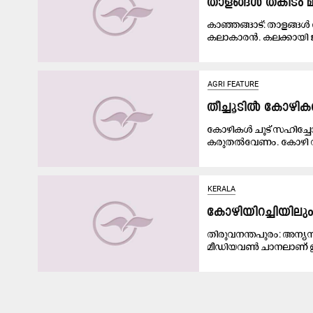
താളങ്ങൾ തകിടം മ
കാഞ്ഞങ്ങാട്: താളങ്ങൾ 
കലാകാരൻ. കലക്കായി ജ
AGRI FEATURE
തീച്ചൂടിൽ കോഴ
കോഴികൾ ചൂട്​ സഹിച്ചോ
കരുതൽവേണം. കോഴി വള
KERALA
കോഴിയിറച്ചിയിലും
തിരുവനന്തപുരം: അന്യസ
മീഡിയവൺ ചാനലാണ് ഇത