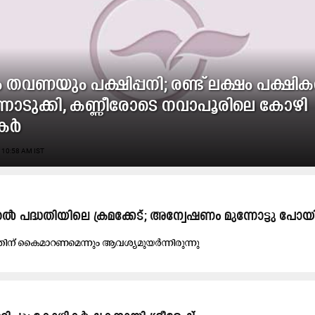
ം തവണയും പക്ഷിപ്പനി; രണ്ട് ലക്ഷം പക്ഷി
ൊടുക്കി, കണ്ണീരോടെ നവാപൂരിലെ കോഴി
കർ
 10:58 AM IST
തൽ പദ്ധതിയിലെ ക്രമക്കേട്; അന്വേഷണം മുന്നോട്ടു പോയി
ിന് കൈമാറണമെന്നും ആവശ്യമുയർന്നിരുന്നു