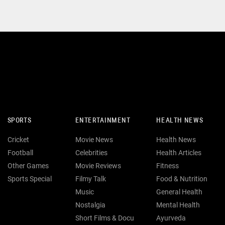
SPORTS
ENTERTAINMENT
HEALTH NEWS
Cricket
Movie News
Health News
Football
Celebrities
Health Articles
Other Games
Movie Reviews
Fitness
Sports Special
Filmy Talk
Food & Nutrition
Music
General Health
Nostalgia
Mental Health
Short Films & Docu
Ayurveda