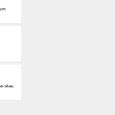
എന്ന
‍
രക വിഷം.