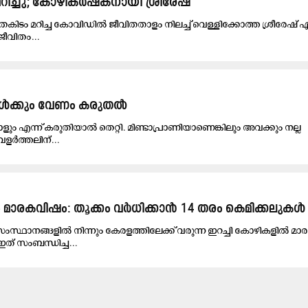
റിച്ചു; കോഴികർഷകനായി ശ്രീരേഷ്
തകിടം മറിച്ച കോവിഡിൽ ജീവിതതാളം നിലച്ച് വെള്ളിക്കോത്ത ശ്രീരേഷ് 
ീവിതം...
ികൾക്കും വേണം കരുതൽ
ളും എന്ന്​ കരുതിയാൽ തെറ്റി. മിണ്ടാപ്രാണിയാണെങ്കിലും അവ​ക്കും നല്ല
ർത്തലിന്...
 മാരകവിഷം: തൂക്കം വര്‍ധിക്കാന്‍ 14 തരം കെമിക്കലുകള്
ംസ്ഥാനങ്ങളിൽ നിന്നും കേരളത്തിലേക്ക് വരുന്ന ഇറച്ചി കോഴികളിൽ മാ
് സംബന്ധിച്ച...