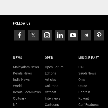
FOLLOW US
NEWS
OPED
MIDDLE EAST
Malayalam News
Open Forum
UAE
Kerala News
Editorial
Saudi News
India News
Articles
Oman
World
Columns
Qatar
Kerala Local News
Offbeat
Bahrain
Obituary
Interviews
Kuwait
NRI
Cartoons
Gulf Features