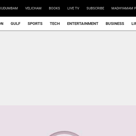
KUDUMBAM
VELICHAM
BOOKS
LIVE TV
SUBSCRIBE
MADHYAMAM P
ON
GULF
SPORTS
TECH
ENTERTAINMENT
BUSINESS
LI