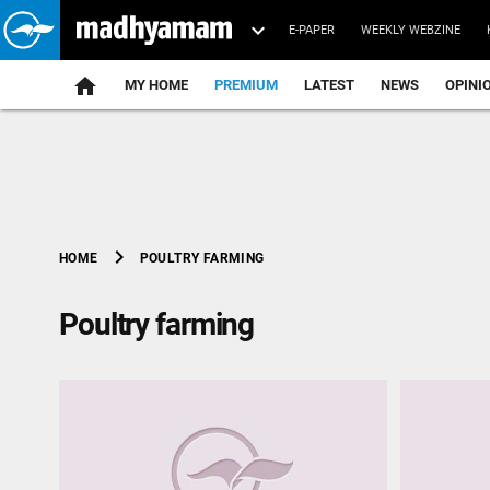
E-PAPER
WEEKLY WEBZINE
home
MY HOME
PREMIUM
LATEST
NEWS
OPINI
chevron_right
POULTRY FARMING
HOME
Poultry farming