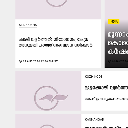
INDIA
ALAPPUZHA
മൂന്നാ
പക്ഷി വളർത്തൽ നിരോധനം; കേന്ദ്ര
കൊന്ന
അനുമതി കാത്ത്​ സംസ്ഥാന സർക്കാർ
കർഷ
access_time
19 AUG 2024 12:46 PM IST
access_time
6 MAY 2026
KOZHIKODE
മുട്ടക്കോഴി വളർത്
കേസ് പ്രത്യേകസംഘത്ത
KANHANGAD