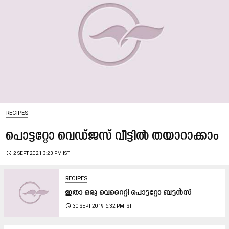
RECIPES
പൊട്ടറ്റോ വെഡ്ജസ് വീട്ടിൽ തയാറാക്കാം
access_time
2 SEPT 2021 3:23 PM IST
RECIPES
ഇതാ ഒരു വെറൈറ്റി പൊട്ടറ്റോ ബട്ടൻസ്
access_time
30 SEPT 2019 6:32 PM IST