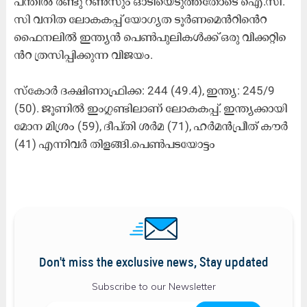
പ​ന്തി​ൽ ര​ണ്ടു റ​ൺ​സും ഒാ​ടി​യെ​ടു​ത്ത​തോ​ടെ െഎ.​സി.​
സി ​വ​നി​ത ലോ​ക​ക​പ്പ്​ യോ​ഗ്യ​ത ടൂ​ർ​ണ​മെ​ൻ​റി​െ​ൻ​റ
ഫൈ​ന​ലി​ൽ ഇ​ന്ത്യ​ൻ പെ​ൺ​പു​ലി​ക​ൾ​ക്ക്​ ഒ​രു വി​ക്ക​റ്റി​െ​
ൻ​റ ത്ര​സി​പ്പി​ക്കു​ന്ന വി​ജ​യം.
സ്​​കോ​ർ ദ​ക്ഷി​ണാ​ഫ്രി​ക്ക: 244 (49.4), ഇ​ന്ത്യ: 245/9
(50). ജൂ​ണി​ൽ ഇം​ഗ്ല​ണ്ടി​ലാണ്​ ലോകകപ്പ്​. ഇ​ന്ത്യ​ക്കാ​യി
മോ​ന മി​ശ്രം (59), ദീ​പ്​​തി ശ​ർ​മ (71), ഹ​ർ​മ​ൻ​പ്രീ​ത്​ കൗ​ർ
(41) എ​ന്നി​വ​ർ തി​ള​ങ്ങി.പെ​ൺ​പ​ടയോട്ടം
Don't miss the exclusive news, Stay updated
Subscribe to our Newsletter