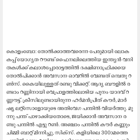
കൊ​ളം​േ​ബാ: ​തോ​ൽ​ക്കാ​ത്ത​വ​രെ​ന്ന പേ​രു​മാ​യി ലോ​ക​
ക​പ്പ്​ യോ​ഗ്യ​ത റൗ​ണ്ട്​ ഫൈ​ന​ലി​ലെ​ത്തി​യ ഇ​ന്ത്യ​ൻ വ​നി​
ത​ക​ൾ​ക്ക്​ ക​ലാ​​ശ​പ്പോ​രാ​ട്ട​ത്തി​ൽ ദ​ക്ഷി​ണാ​ഫ്രി​ക്ക​യെ
തോ​ൽ​പി​ക്കാ​ൻ അ​വ​സാ​ന ഒാ​വ​റി​ൽ വേ​ണ്ട​ത്​ ഒ​മ്പ​തു​ റ​
ൺ​സ്​. കൈ​യി​ലു​ള്ള​ത്​ ര​ണ്ടു വി​ക്ക​റ്റ്​. ആ​ദ്യ ബൗ​ളി​ൽ ര​
ണ്ടാം റ​ണ്ണി​നാ​യി വെ​പ്രാ​ള​ത്തി​ലോ​ടി​യ പൂ​നം യാ​ദ​വ്​​ റ​
ണ്ണൗ​ട്ട്​. ​ക്രീ​സി​ലു​ണ്ടാ​യി​രു​ന്ന ഹ​ർ​മ​ൻ​പ്രീ​ത്​ കൗ​ർ, മാ​ർ​
ഷ്യ ല​റ്റ്​​സോ​ളോ​യു​ടെ അ​തി​വേ​ഗ പ​ന്തി​ൽ വി​യ​ർ​ത്തു. മൂ​
ന്നു പ​ന്ത്​ പാ​ഴാ​ക്കി​യ​തോ​ടെ, ജ​യി​ക്കാ​ൻ അ​വ​സാ​ന ര​
ണ്ടു പ​ന്തി​ൽ എ​ട്ടു റ​ൺ. അ​ഞ്ചാം പ​ന്തി​ൽ കൗ​ർ ക​ണ്ണും​
ചി​മ്മി ബാ​റ്റ്​ മി​ന്നി​ച്ചു, സി​ക്​​സ്​. ക​ളി​യി​െ​ല 300ാമ​ത്തെ