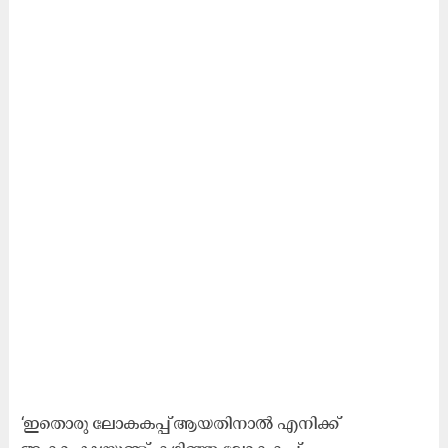
‘ഇതൊരു ലോകകപ്പ് ആയതിനാൽ എനിക്ക്