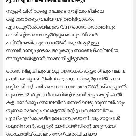
എസ്.എൽ.കെ
വഴിത്തിരിവാകും
സൂപ്പര്‍ ലീഗ് കേരള നമ്മുടെ നാട്ടിലും ടീമിലെ
കളിക്കാർക്കും വലിയ വഴിത്തിരിവാകും.
എസ്.എൽ.കെയിലൂടെ വന്ന ഓരോ താരത്തിനും
അതിന്‍റേതായ നേട്ടങ്ങളുണ്ടാകും. വിദേശ
പരിശീലകർക്കും താരങ്ങൾക്കുമൊപ്പമുള്ള
സമ്പർക്കവും ഇടപെടലുകളും താരങ്ങൾക്ക് വലിയ
അനുഭവങ്ങളാണ് സമ്മാനിച്ചിട്ടുള്ളത്.
ഓരോ ജില്ലയിലും മുളച്ച ആരാധക കൂട്ടത്തിലും വലിയ
പ്രതീക്ഷയുണ്ട്. വലിയ ആരാധകർക്കുമുന്നിൽ പന്ത്
തട്ടിയതിന്‍റെ പരിചയസമ്പന്നത താരങ്ങൾക്ക് കൂടുതൽ
ഗുണകരമാവും. സീസണിന്റെ ദൈര്‍ഘ്യം കൂട്ടിയാല്‍
കളിക്കാര്‍ക്കും മേഖലയില്‍ തൊഴിലെടുക്കുന്നവര്‍ക്കും
ഗുണകരമാകും. കേരളത്തിന്റെ പ്രഫഷണലിസം
എസ്.എൽ.കെയിലൂടെ മാറുകയാണ്. ആ മാറ്റങ്ങള്‍
നല്ലതിനാണ്. കണ്ണൂർ വാരിയേഴ്സിന്‍റെ മുഴുസമയ
കോച്ചായിട്ട് പോലും സ്റ്റേറ്റ് ഏൽപിച്ച ഈ