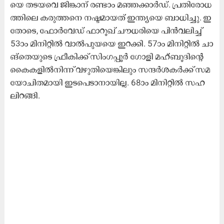
യെ ത​ട​യ​വെ ജി​ങ്കാ​ന് ര​ണ്ടാം മ​ഞ്ഞ​ക്കാ​ർ​ഡ്. പ്ര​തി​രോ​ധ​
ത്തി​ലെ ക​രു​ത്ത​നെ ന​ഷ്ട​മാ​യ​ത് ഇ​ന്ത്യ​യെ ബാ​ധി​ച്ചു. ഇ​
തോ​ടെ, ഫോ​ർ​വേ​ഡ് ഫാ​റൂ​ഖ് ചൗ​ധ​രി​യെ പി​ൻ​വ​ലി​ച്ച്
53ാം മി​നി​റ്റി​ൽ വാ​ൽ​പു​യ​യെ ഇ​റ​ക്കി. 57ാം മി​നി​റ്റി​ൽ ചാ​
ങ്തെ​യു​ടെ ഫ്രീ​കി​ക്ക് സിം​ഗ​പ്പൂ​ർ ഗോ​ളി മ​ഹ്ബൂ​ദി​ന്റെ
കൈ​ക​ളി​ൽ​നി​ന്ന് വ​ഴു​തി​യെ​ങ്കി​ലും സ​ന്ദ​ർ​ശ​ക​ർ​ക്ക് സ​മ​
യോ​ചി​ത​മാ​യി ഇ​ട​പെ​ടാ​നാ​യി​ല്ല. 68ാം മി​നി​റ്റി​ൽ സ​ഹ​
ലി​റ​ങ്ങി.