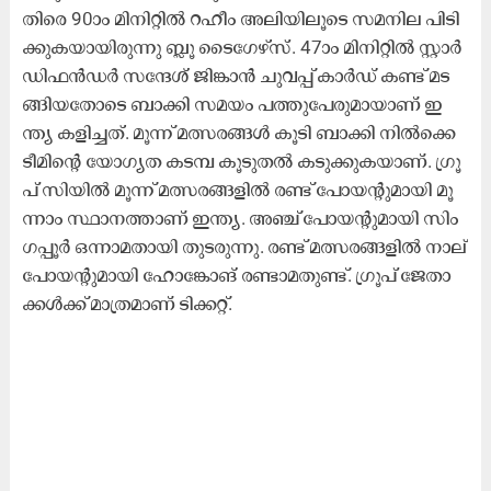
തി​രെ 90ാം മി​നി​റ്റി​ൽ റ​ഹീം അ​ലി​യി​ലൂ​ടെ സ​മ​നി​ല പി​ടി​
ക്കു​ക​യാ​യി​രു​ന്നു ബ്ലൂ ​ടൈ​ഗേ​ഴ്സ്. 47ാം മി​നി​റ്റി​ൽ സ്റ്റാ​ർ
ഡി​ഫ​ൻ​ഡ​ർ സ​ന്ദേ​ശ് ജി​ങ്കാ​ൻ ചു​വ​പ്പ് കാ​ർ​ഡ് ക​ണ്ട് മ​ട​
ങ്ങി​യ​തോ​ടെ ബാ​ക്കി സ​മ​യം പ​ത്തു​പേ​രു​മാ​യാ​ണ് ഇ​
ന്ത്യ ക​ളി​ച്ച​ത്. മൂ​ന്ന് മ​ത്സ​ര​ങ്ങ​ൾ കൂ​ടി ബാ​ക്കി നി​ൽ​ക്കെ
ടീ​മി​ന്റെ യോ​ഗ്യ​ത ക​ട​മ്പ കൂ​ടു​ത​ൽ ക​ടു​ക്കു​ക​യാ​ണ്. ഗ്രൂ​
പ് സി​യി​ൽ മൂ​ന്ന് മ​ത്സ​ര​ങ്ങ​ളി​ൽ ര​ണ്ട് പോ​യ​ന്റു​മാ​യി മൂ​
ന്നാം സ്ഥാ​ന​ത്താ​ണ് ഇ​ന്ത്യ. അ​ഞ്ച് പോ​യ​ന്റു​മാ​യി സിം​
ഗ​പ്പൂ​ർ ഒ​ന്നാ​മ​താ​യി തു​ട​രു​ന്നു. ര​ണ്ട് മ​ത്സ​ര​ങ്ങ​ളി​ൽ നാ​ല്
പോ​യ​ന്റു​മാ​യി ഹോ​ങ്കോ​ങ് ര​ണ്ടാ​മ​തു​ണ്ട്. ഗ്രൂ​പ് ജേ​താ​
ക്ക​ൾ​ക്ക് മാ​ത്ര​മാ​ണ് ടി​ക്ക​റ്റ്.