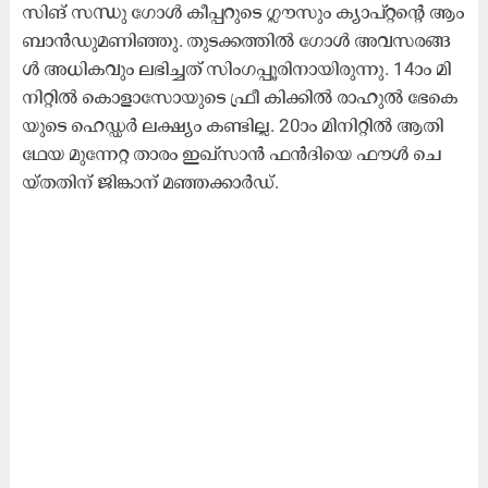
സി​ങ് സ​ന്ധു ഗോ​ൾ കീ​പ്പ​റു​ടെ ഗ്ലൗ​സും ക്യാ​പ്റ്റ​ന്റെ ആം​
ബാ​ൻ​ഡു​മ​ണി​ഞ്ഞു. തു​ട​ക്ക​ത്തി​ൽ ഗോ​ൾ അ​വ​സ​ര​ങ്ങ​
ൾ അ​ധി​ക​വും ല​ഭി​ച്ച​ത് സിം​ഗ​പ്പൂ​രി​നാ​യി​രു​ന്നു. 14ാം മി​
നി​റ്റി​ൽ കൊ​ളാ​സോ​യു​ടെ ഫ്രീ ​കി​ക്കി​ൽ രാ​ഹു​ൽ ഭേ​കെ​
യു​ടെ ഹെ​ഡ്ഡ​ർ ല​ക്ഷ്യം ക​ണ്ടി​ല്ല. 20ാം മി​നി​റ്റി​ൽ ആ​തി​
ഥേ​യ മു​ന്നേ​റ്റ താ​രം ഇ​ഖ്സാ​ൻ ഫ​ൻ​ദി​യെ ഫൗ​ൾ ചെ​
യ്ത​തി​ന് ജി​ങ്കാ​ന് മ​ഞ്ഞ​ക്കാ​ർ​ഡ്.