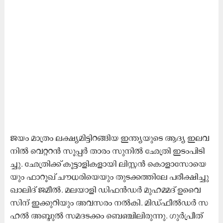
ജ​യം മാ​ത്രം ല​ക്ഷ്യ​മി​ട്ടി​റ​ങ്ങി​യ ഇ​ന്ത്യ​യു​ടെ ആ​ദ്യ ഇ​ല​വ​
നി​ൽ വെ​റ്റ​റ​ൻ സൂ​പ്പ​ർ താ​രം സു​നി​ൽ ഛേത്രി ​ഇ​ടം​പി​ടി​
ച്ചു. ഛേത്രി​ക്ക് കൂ​ട്ടാ​ളി​ക​ളാ​യി ലി​സ്റ്റ​ൻ കൊ​ളാ​സോ​യെ​
യും ഫാ​റൂ​ഖ് ചൗ​ധ​രി​യെ​യും തു​ട​ക്ക​ത്തി​ലേ പ​രീ​ക്ഷി​ച്ചു
ഖാ​ലി​ദ് ജ​മീ​ൽ. മ​ല​യാ​ളി ഡി​ഫ​ൻ​ഡ​ർ മു​ഹ​മ്മ​ദ് ഉ​വൈ​
സി​ന് ഇ​ക്കു​റി​യും അ​വ​സ​രം ന​ൽ​കി. മി​ഡ്ഫീ​ൽ​ഡ​ർ സ​
ഹ​ൽ അ​ബ്ദു​ൽ സ​മ​ദ​ട​ക്കം ബെ​ഞ്ചി​ലി​രു​ന്നു. ഗു​ർ​പ്രീ​ത്