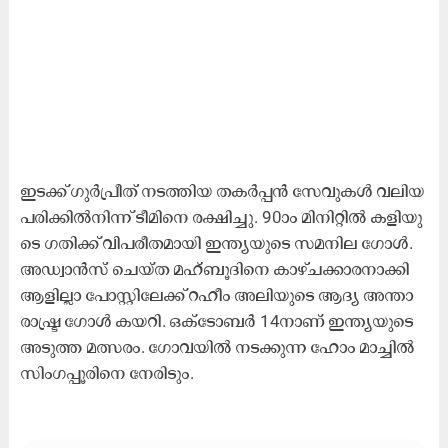
ഇ​ട​ക്ക് ഗു​ർ​പ്രീ​ത് ന​ട​ത്തി​യ ത​ക​ർ​പ്പ​ൻ സേ​വു​ക​ൾ വ​ലി​യ
പ​രി​ക്കി​ൽ​നി​ന്ന് ടീ​മി​നെ ര​ക്ഷി​ച്ചു. 90ാം മി​നി​റ്റി​ൽ ക​ളി​യു​
ടെ ഗ​തി​ക്ക് വി​പ​രീ​ത​മാ​യി ഇ​ന്ത്യ​യു​ടെ സ​മ​നി​ല ഗോ​ൾ.
അ​ഡ്വാ​ൻ​സ് ചെ​യ്ത മ​ഹ്ബൂ​ദി​നെ കാ​ഴ്ച​ക്കാ​ര​നാ​ക്കി
ആ​ളി​ല്ലാ പോ​സ്റ്റി​ലേ​ക്ക് റ​ഹീം അ​ലി​യു​ടെ ആ​ദ്യ അ​ന്താ​
രാ​ഷ്ട്ര ഗോ​ൾ ക​യ​റി. ഒ​ക്ടോ​ബ​ർ 14നാ​ണ് ഇ​ന്ത്യ​യു​ടെ
അ​ടു​ത്ത മ​ത്സ​രം. ഗോ​വ​യി​ൽ ന​ട​ക്കു​ന്ന ഹോം ​മാ​ച്ചി​ൽ
സിം​ഗ​പ്പൂ​രി​നെ നേ​രി​ടും.