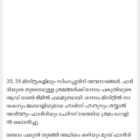
35, 39 മി​നി​റ്റു​ക​ളി​ലും സിം​ഗ​പ്പൂ​രി​ന് അ​വ​സ​ര​ങ്ങ​ൾ. ഫ​ൻ​
ദി​യു​ടെ തു​ട​രെ​യു​ള്ള ശ്ര​മ​ങ്ങ​ൾ​ക്ക് ഒ​ന്നാം പ​കു​തി​യു​ടെ
ആ​ഡ് ഓ​ൺ ടീ​മി​ൽ ഫ​ല​മു​ണ്ടാ​യി. ഒ​ന്നാം മി​നി​റ്റി​ൽ നാ​
യ​ക​നും മ​ല​യാ​ളി​യു​മാ​യ ഹാ​രി​സ് ഹാ​റൂ​നും ശ​വ്വാ​ൽ
അ​ൻ​വ​റും ഫാ​ൻ​ദി​യും ചേ​ർ​ന്ന് ന​ട​ത്തി​യ ശ്ര​മം ഗോ​ളി​
ൽ ക​ലാ​ശി​ച്ചു.
ര​ണ്ടാം പ​കു​തി തു​ട​ങ്ങി അ​ധി​കം ക​ഴി​യും മു​മ്പ് ഫാ​ൻ​ദി​