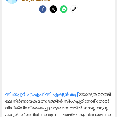
സിം​ഗ​പ്പൂ​ർ
:
എ.​എ​ഫ്.​സി ഏ​ഷ്യ​ൻ ക​പ്പ്
യോ​ഗ്യ​ത റൗ​ണ്ടി​
ലെ നി​ർ​ണാ​യ​ക മ​ത്സ​ര​ത്തി​ൽ സിം​ഗ​പ്പൂ​രി​നോ​ട് തോ​ൽ​
വി​യി​ൽ​നി​ന്ന് ര​ക്ഷ​പ്പെ​ട്ട ആ​ശ്വാ​സ​ത്തി​ൽ ഇ​ന്ത്യ. ആ​ദ്യ
പ​കു​തി തീ​രാ​നി​രി​ക്കെ മു​ന്നി​ലെ​ത്തി​യ ആ​തി​ഥേ​യ​ർ​ക്കെ​