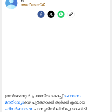
By
വെബ് ഡെസ്ക്
ഇസ്തംബൂൾ: പ്രശസ്ത കോച്ച് ​
ഹോസെ
മൗറിന്യോ
യെ പുറത്താക്കി തുർക്കി ക്ലബായ
ഫിനർബാഷെ
. ചാമ്പ്യൻസ് ലീഗ് ​േപ്ല ഓഫിൽ