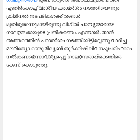
എതിർകോച്ച് വംശീയ പരാമർശം നടത്തിയെന്നും
ക്രിമിനൽ നടപടികൾക്ക് തങ്ങൾ
മുതിരുമെന്നുമായിരുന്നു ലീഗിൽ ചാമ്പ്യന്മാരായ
ഗാലറ്റസരായു​ടെ പ്രതികരണം. എന്നാൽ, താൻ
അത്തരത്തിൽ പരാമർശം നടത്തിയിട്ടില്ലെന്നു വാദിച്ച
മൗറിന്യോ രണ്ടു മില്യൺ തുർക്കിഷ് ലിറ നഷ്ടപരിഹാരം
നൽകണമെന്നാവശ്യപ്പെട്ട് ഗാലറ്റസരായ്ക്കെതിരെ
കേസ് കൊടുത്തു.