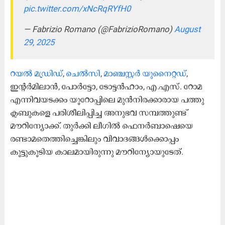
pic.twitter.com/xNcRqRYfH0
— Fabrizio Romano (@FabrizioRomano)
August
29, 2025
റയൽ മഡ്രിഡ്
,
ചെൽസി
,
മാഞ്ചസ്റ്റർ യുനൈറ്റഡ്
,
ഇന്റർമിലാൻ, പോർട്ടോ, ടോട്ടൻഹാം, എ.എസ്. റോമ
എന്നിവയടക്കം യൂറോപ്പിലെ മുൻനിരക്കാരായ പത്തു
ക്ലബുകളെ പരിശീലിപ്പിച്ച അനുഭവ സമ്പത്തുണ്ട് ​
മൗറിന്യോക്ക്. തുർക്കി ലീഗിൽ ഫെനർബാഷെയെ
രണ്ടാമതെത്തിച്ചെങ്കിലും വിവാദങ്ങൾക്കൊപ്പം
കൂട്ടുകൂടിയ കാലമായിരുന്നു മൗറിന്യോയുടേത്.