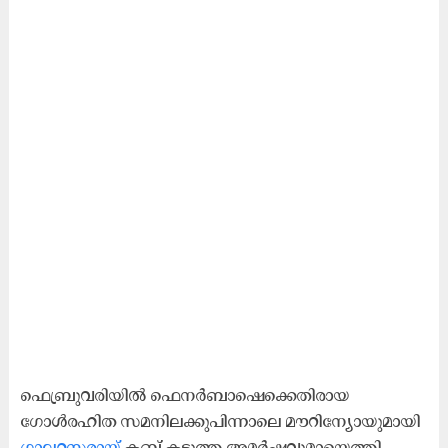
ഫെബ്രുവരിയിൽ ഫെനർബാഷെക്കെതിരായ
ഗോൾരഹിത സമനിലക്കുപിന്നാലെ മൗറിന്യോയുമായി
ഗാലറ്റസരായ്
ക്ലബ് കടുത്ത അമർഷവുമായെത്തി.