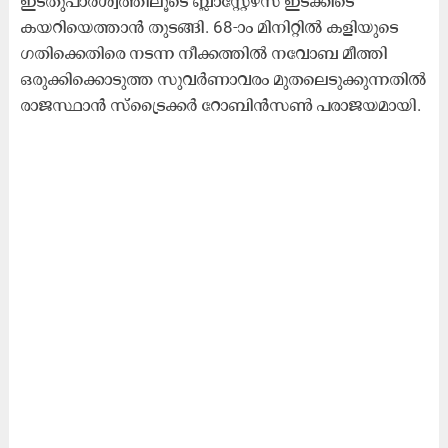
ഇടതുപാർശ്വത്തിലൂടെ ബ്ലാസ്റ്റേഴ്സ് ഇടക്കിടെ
കയറിയെത്താൻ തുടങ്ങി. 68-ാം മിനിറ്റിൽ കളിയുടെ
ഗതിക്കെതിരെ നടന്ന നീക്കത്തിൽ നവോബ മീത്തി
ഒരുക്കിക്കൊടുത്ത സുവർണാവരം മുതലെടുക്കുന്നതിൽ
രാജസ്ഥാൻ സ്ട്രൈക്കർ റോബിൻസൺ പരാജയമായി.