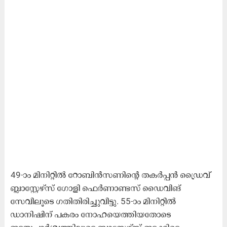
49-ാം മിനിറ്റിൽ റോബിൻസണിന്റെ തകർപ്പൻ ഡ്രൈവ്
ബ്ലാസ്റ്റേഴ്സ് ഗോളി ഫെർണാണ്ടസ് ഡൈവിങ് ​
സേവിലൂടെ ഗതിതിരിച്ചുവിട്ടു. 55-ാം മിനിറ്റിൽ
ഡാനിഷിന് പകരം നോഹയെത്തിയതോടെ