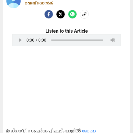
വെബ് ഡെസ്ക്
Listen to this Article
മഡ്ഗാവ്: സൂപ്പർകപ്പ് ഫുട്ബാളിൽ
കേരള