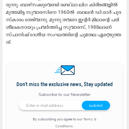
രു​ന്നു. ബാ​ഴ്സക്കു​വേ​ണ്ടി ര​ണ്ട് ലാ ​ലി​ഗ കി​രീ​ട​ങ്ങ​ളി​ൽ
മു​ത്ത​മി​ട്ട സു​വാ​ര​സി​നെ 1960ൽ ​ ബാ​ല​ൻ ഡി ​ഓ​ർ പു​ര​
സ്കാ​രം തേ​ടി​വ​ന്നു. മൂ​ന്നു ത​വ​ണ ഇ​ന്റ​ർ മി​ലാ​ന്റെ പ​രി​
ശീ​ല​ക​നാ​യും പ്ര​വ​ർ​ത്തി​ച്ച സു​വാ​ര​സ്, 1988ലാ​ണ്
സ്പാ​നി​ഷ് ദേ​ശീ​യ സം​ഘ​ത്തി​ന്റെ ചു​മ​ത​ല ഏ​റ്റെ​ടു​ത്ത​
ത്.
Don't miss the exclusive news, Stay updated
Subscribe to our Newsletter
By subscribing you agree to our
Terms &
Conditions
.