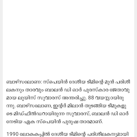
ബാ​ഴ്സ​ലോ​ണ: സ്പെ​യി​ൻ ദേ​ശീ​യ ടീ​മി​ന്റെ മു​ൻ പ​രി​ശീ​
ല​ക​നും താ​ര​വും ബാ​ല​ൻ ഡി ​ഓ​ർ പു​ര​സ്കാ​ര ജേ​താ​വു​
മാ​യ ലൂ​യി​സ് സു​വാ​ര​സ് അ​ന്ത​രി​ച്ചു. 88 വ​യ​സ്സാ‍യി​രു​
ന്നു. ബാ​ഴ്സ​ലോ​ണ, ഇ​ന്റ​ർ മി​ലാ​ൻ തു​ട​ങ്ങി​യ ടീ​മു​ക​ളു​
ടെ മി​ഡ്ഫീ​ൽ​ഡ​റാ​യി​രു​ന്ന സു​വാ​ര​സ്, ബാ​ല​ൻ ഡി ​ഓ​ർ
നേ​ടി​യ ഏ​ക സ്പെ​യി​ൻ പു​രു​ഷ താ​ര​മാ​ണ്.
1990 ലോ​ക​ക​പ്പി​ൽ ദേ​ശീ​യ ടീ​മി​ന്റെ പ​രി​ശീ​ല​ക​നു​മാ​യി​