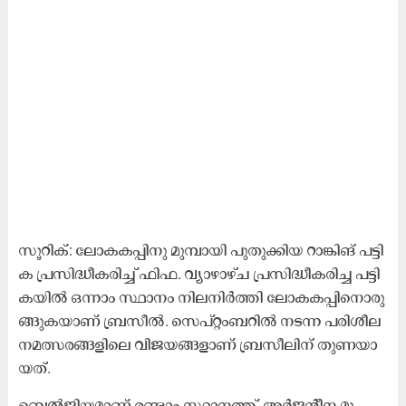
സൂ​റി​ക്: ലോ​ക​ക​പ്പി​നു മു​മ്പാ​യി പു​തു​ക്കി​യ റാ​ങ്കി​ങ് പ​ട്ടി​
ക പ്ര​സി​ദ്ധീ​ക​രി​ച്ച് ഫി​ഫ. വ്യാ​ഴാ​ഴ്ച പ്ര​സി​ദ്ധീ​ക​രി​ച്ച പ​ട്ടി​
ക​യി​ൽ ഒ​ന്നാം സ്ഥാ​നം നി​ല​നി​ർ​ത്തി ലോ​ക​ക​പ്പി​നൊ​രു​
ങ്ങു​ക​യാ​ണ് ബ്ര​സീ​ൽ. സെ​പ്റ്റം​ബ​റി​ൽ ന​ട​ന്ന പ​രി​ശീ​ല​
ന​മ​ത്സ​ര​ങ്ങ​ളി​ലെ വി​ജ​യ​ങ്ങ​ളാ​ണ് ബ്ര​സീ​ലി​ന് തു​ണ​യാ​
യ​ത്.
ബെ​ൽ​ജി​യ​മാ​ണ് ര​ണ്ടാം സ്ഥാ​ന​ത്ത്. അ​ർ​ജ​ന്‍റീ​ന മൂ​