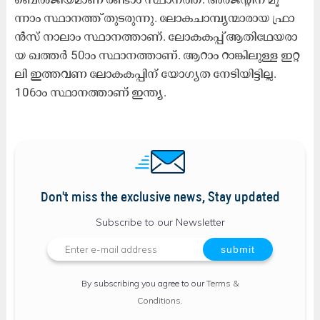
ന്നാം സ്ഥാ​ന​ത്ത് തു​ട​രു​ന്നു. ലോ​ക​ചാ​മ്പ്യ​ന്മാ​രാ​യ ഫ്രാ​
ൻ​സ് നാ​ലാം സ്ഥാ​ന​ത്താ​ണ്. ലോ​ക​ക​പ്പ് ആ​തി​ഥേ​യ​രാ​
യ ഖ​ത്ത​ർ 50ാം സ്ഥാ​ന​ത്താ​ണ്. ആ​റാം റാ​ങ്കി​ലു​ള്ള ഇ​റ്റ​
ലി ഇ​ത്ത​വ​ണ ലോ​ക​ക​പ്പി​ന് യോ​ഗ്യ​ത നേ​ടി​യി​ട്ടി​ല്ല.
106ാം സ്ഥാ​ന​ത്താ​ണ് ഇ​ന്ത്യ.
Don't miss the exclusive news, Stay updated
Subscribe to our Newsletter
By subscribing you agree to our
Terms &
Conditions
.