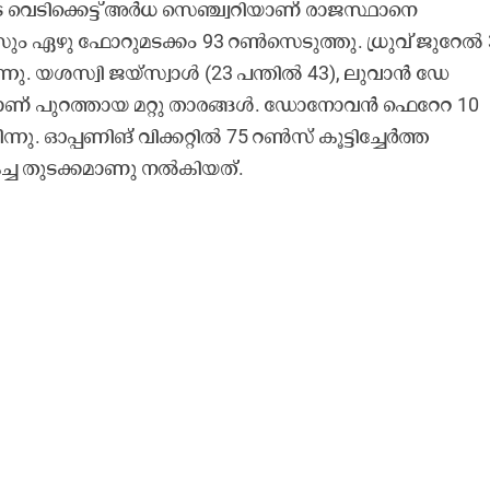
െടിക്കെട്ട് അർധ സെഞ്ച്വറിയാണ് രാജസ്ഥാനെ
്സും ഏഴു ഫോറുമടക്കം 93 റൺസെടുത്തു. ധ്രുവ് ജുറേൽ 
ു. യശസ്വി ജയ്സ്വാൾ (23 പന്തിൽ 43), ലുവാൻ ഡേ
ിവരാണ് പുറത്തായ മറ്റു താരങ്ങൾ. ഡോനോവൻ ഫെറേറ 10
ു. ഓപ്പണിങ് വിക്കറ്റിൽ 75 റൺസ് കൂട്ടിച്ചേർത്ത
ച്ച തുടക്കമാണു നൽകിയത്.