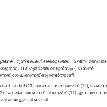
കം മൂന്ന് ടീമുകൾ ടിക്കറ്റെടുത്തു. 13 വീതം മത്സരങ്
ളൂരുവും (18) ഗുജറാത്ത് ടൈറ്റൻസും (16) സൺ
ത്. ശേഷിക്കുന്നത് ഒരു ബെർത്താണ്.
്ചാബ് കിങ്സ് (13), രാജസ്ഥാൻ റോയൽസ് (12), ചെന്നൈ
(12), കൊൽക്കത്ത നൈറ്റ് റൈഡേഴ്സ് (11) എന്നിവരാണവ
ോ മത്സരങ്ങളുമാണ് ബാക്കി.