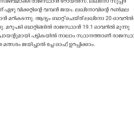
ത സജീവമാക്കി രാജസ്ഥാൻ റോയൽസ്. ലഖ്നോ സൂപ്പർ
 ഏഴു വിക്കറ്റിന്‍റെ വമ്പൻ ജയം. ലഖ്നോവിന്‍റെ റൺമല
ൻ മറികടന്നു. ആദ്യം ബാറ്റ് ചെയ്ത് ലഖ്നോ 20 ഓവറിൽ
തു. മറുപടി ബാറ്റിങ്ങിൽ രാജസ്ഥാൻ 19.1 ഓവറിൽ മൂന്നു
4 പോയന്റുമായി പട്ടികയിൽ നാലാം സ്ഥാനത്താണ് രാജസ്ഥ
 മത്സരം ജയിച്ചാൽ പ്ലേ ഓഫ് ഉറപ്പിക്കാം.