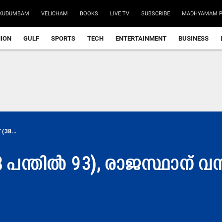
KUDUMBAM
VELICHAM
BOOKS
LIVE TV
SUBSCRIBE
MADHYAMAM P
NION
GULF
SPORTS
TECH
ENTERTAINMENT
BUSINESS
(38...
 പന്തിൽ 93), രാജസ്ഥാന് വമ