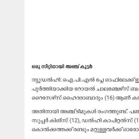
ഒരു സീറ്റിനായി അഞ്ച് കൂട്ടർ
ന്യൂഡൽഹി: ഐ.പി.എൽ പ്ലേ ഓഫിലേക്ക് ഇതിന
പൂർത്തിയാക്കിയ റോയൽ ചാലഞ്ചേഴ്സ് ബംഗ
റൈസേഴ്സ് ഹൈദരാബാദും (16) ആണ് കടന്ന
അതിനായി അഞ്ച് ടീമുകൾ രംഗത്തുണ്ട്. പഞ
സൂപ്പർ കിങ്സ് (12), ഡൽഹി കാപിറ്റൽസ് 
കൊൽക്കത്തക്ക് രണ്ടും മറ്റുള്ളവർക്ക് ഓര