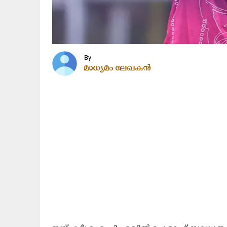
By
മാധ്യമം ലേഖകൻ