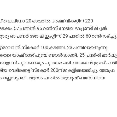
ചെയ്ത ലഖ്നോ 20 ഓവറിൽ അഞ്ച് വിക്കറ്റിന് 220
ക്കം 57 പന്തിൽ 96 റൺസ് നേടിയ ഓപ്പണർ മിച്ചൽ
റൊരു ഓപണർ ജോഷ് ഇംഗ്ലിസ് 29 പന്തിൽ 60 റൺസടിച്ചു
എട്ട് ഓവറിൽ സ്കോർ 100 കടത്തി. 23 പന്തിലായിരുന്നു
താരത്തെ യാഷ് രാജ് പുഞ്ച ബൗൾഡാക്കി. 25 പന്തിൽ മാർഷു
കോളാസ് പുരാനെയും പുഞ്ച മടക്കി. നായകൻ ഋഷഭ് പന്ത
ത്തിയ വെടിക്കെട്ട് സ്കോർ 200ന് മുകളിലെത്തിച്ചു. ജോഫ്ര
 റണ്ണൗട്ടായി. ആറാം പന്തിൽ ആയുഷ് ബദോനിയെ