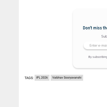
Don't miss th
Sub
By subscribin
TAGS:
IPL 2026
Vaibhav Sooryavanshi