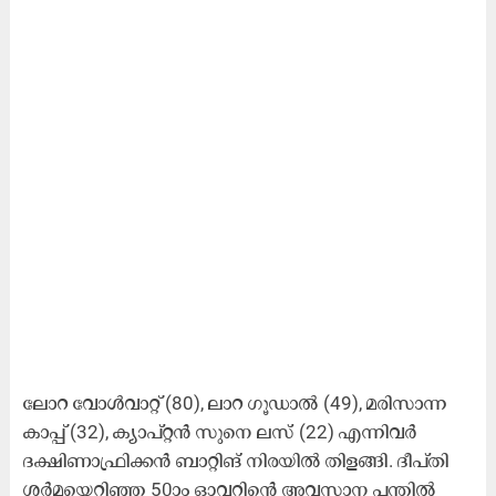
ലോറ വോൾവാറ്റ് (80), ലാറ ഗൂഡാൽ (49), മരിസാന്ന
കാപ്പ് (32), ക്യാപ്റ്റൻ സുനെ ലസ് (22) എന്നിവർ
ദക്ഷിണാഫ്രിക്കൻ ബാറ്റിങ് നിരയിൽ തിളങ്ങി. ദീപ്തി
ശർമയെറിഞ്ഞ 50ാം ഓവറിന്റെ അവസാന പന്തിൽ