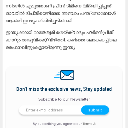
സിംഗിൾ എടുത്താണ് പ്രീസ് ടീമിനെ വിജയിപ്പിച്ചത്.
ഓവറിൽ ദീപ്തിയെറിഞ്ഞ അഞ്ചാം പന്ത് നോബോൾ
ആയത് ഇന്ത്യക്ക് തിരിച്ചടിയായി.
ഇന്ത്യക്കായി രാജേശ്വരി ഗെയ്ക്‍വാദും ഹർമൻപ്രീത്
കൗറും രണ്ടുവിക്കറ്റ് വീഴ്ത്തി. കഴിഞ്ഞ ലോകകപ്പിലെ
ഫൈനലിസ്റ്റുകളായിരുന്നു ഇന്ത്യ.
Don't miss the exclusive news, Stay updated
Subscribe to our Newsletter
By subscribing you agree to our
Terms &