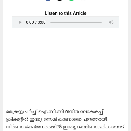
Listen to this Article
ക്രൈസ്റ്റചർച്ച്: ഐ.സി.സി വനിത ലോകകപ്പ്
ക്രിക്കറ്റിൽ ഇന്ത്യ സെമി കാണാതെ പുറത്തായി.
നിർണായക മത്സരത്തിൽ ഇന്ത്യ ദക്ഷിണാഫ്രിക്കയോട്