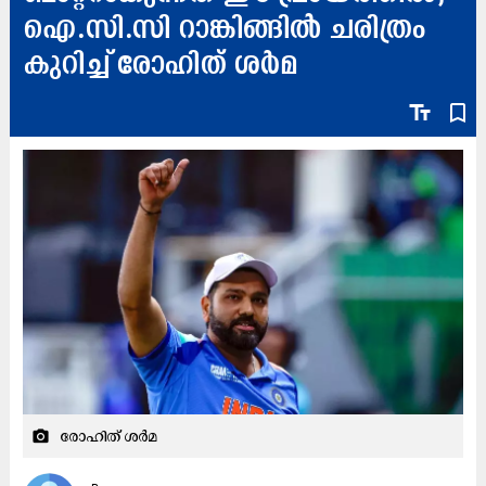
ഐ.സി.സി റാങ്കിങ്ങിൽ ചരിത്രം
കുറിച്ച് രോഹിത് ശർമ
text_fields
bookmark_border
രോഹിത് ശർമ
camera_alt