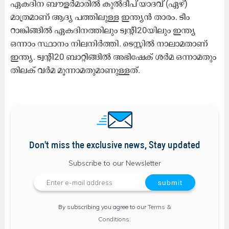
ഏകദിന ബൗളർമാരിൽ കുൽദീപ് യാദവ് (ഏഴ്)
മാത്രമാണ് ആദ്യ പത്തിലുള്ള ഇന്ത്യൻ താരം. ടീം
റാങ്കിങ്ങിൽ ഏകദിനത്തിലും ട്വന്‍റി20യിലും ഇന്ത്യ
ഒന്നാം സ്ഥാനം നിലനിർത്തി. ടെസ്റ്റിൽ നാലാമതാണ്
ഇന്ത്യ. ട്വന്‍റി20 ബാറ്റിങ്ങിൽ അഭിഷേക് ശർമ ഒന്നാമതും
തിലക് വർമ മൂന്നാമതുമാണുള്ളത്.
Don't miss the exclusive news, Stay updated
Subscribe to our Newsletter
By subscribing you agree to our
Terms &
Conditions
.