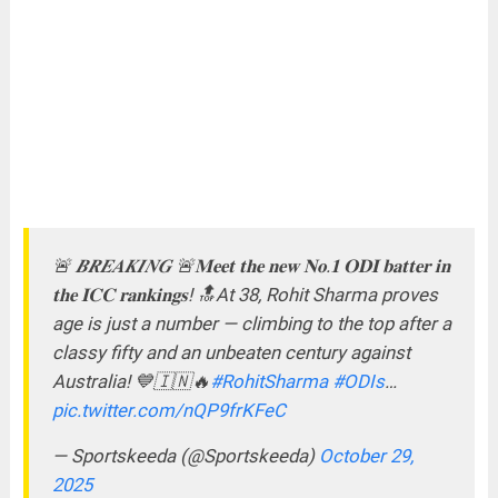
🚨 𝑩𝑹𝑬𝑨𝑲𝑰𝑵𝑮 🚨𝐌𝐞𝐞𝐭 𝐭𝐡𝐞 𝐧𝐞𝐰 𝐍𝐨.𝟏 𝐎𝐃𝐈 𝐛𝐚𝐭𝐭𝐞𝐫 𝐢𝐧
𝐭𝐡𝐞 𝐈𝐂𝐂 𝐫𝐚𝐧𝐤𝐢𝐧𝐠𝐬! 🔝At 38, Rohit Sharma proves
age is just a number — climbing to the top after a
classy fifty and an unbeaten century against
Australia! 💙🇮🇳🔥
#RohitSharma
#ODIs
…
pic.twitter.com/nQP9frKFeC
— Sportskeeda (@Sportskeeda)
October 29,
2025