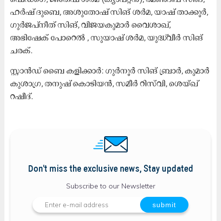
ഹർഷ് ദുബെ, അശുതോഷ് സിങ് ശർമ, യാഷ് താക്കൂർ,
ഗുർജപ്‌നീത് സിങ്, വിജയകുമാര്‍ വൈശാഖ്,
അഭിഷേക് പോറെൽ , സുയാഷ് ശർമ, യുദ്ധ്‌വീര്‍ സിങ്
ചരക്.
സ്റ്റാൻഡ് ബൈ കളിക്കാർ: ഗുർനൂർ സിങ് ബ്രാർ, കുമാർ
കുശാഗ്ര, തനുഷ് കൊടിയൻ, സമീർ റിസ്‌വി, ശെയ്ഖ്
റഷീദ്.
Don't miss the exclusive news, Stay updated
Subscribe to our Newsletter