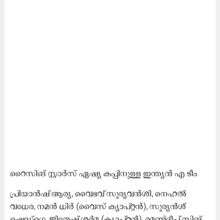
റൈസിങ് സ്റ്റാർസ് ഏഷ്യ കപ്പിനുള്ള ഇന്ത്യൻ എ ടീം
പ്രിയാൻഷ് ആര്യ, വൈഭവ് സൂര്യവൻശി, നെഹൽ
വധേര, നമൻ ധിർ (വൈസ് ക്യാപ്റ്റൻ), സൂര്യൻശ്
ഷെഡ്‌ഗെ, ജിതേഷ് ശർമ (ക്യാപ്റ്റൻ), രമൺദീപ് സിങ്,