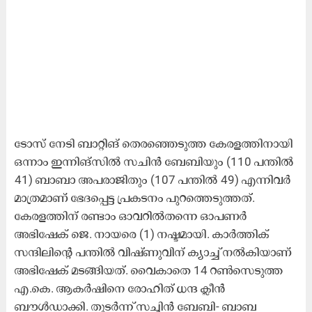
ടോസ് നേടി ബാറ്റിങ് തെരഞ്ഞെടുത്ത കേരളത്തിനായി
ഒന്നാം ഇന്നിങ്സിൽ സചിൻ ബേബിയും (110 പന്തിൽ
41) ബാബാ അപരാജിതും (107 പന്തിൽ 49) എന്നിവർ
മാത്രമാണ് ഭേദപ്പെട്ട പ്രകടനം പുറത്തെടുത്തത്.
കേരളത്തിന് രണ്ടാം ഓവറിൽതന്നെ ഓപണർ
അഭിഷേക് ജെ. നായരെ (1) നഷ്ടമായി. കാർത്തിക്
സന്ദിലിന്റെ പന്തിൽ വിഷ്ണുവിന് ക്യാച്ച് നൽകിയാണ്
അഭിഷേക് മടങ്ങിയത്. വൈകാതെ 14 റൺസെടുത്ത
എ.കെ. ആകർഷിനെ രോഹിത് ധന്ദ ക്ലീൻ
ബൗൾഡാക്കി. തുടർന്ന് സച്ചിൻ ബേബി- ബാബ