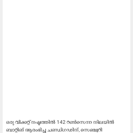
ഒരു വിക്കറ്റ് നഷ്ടത്തിൽ 142 റൺസെന്ന നിലയിൽ
ബാറ്റിങ് ആരംഭിച്ച ചണ്ഡിഗഢിന്, സെഞ്ച്വറി