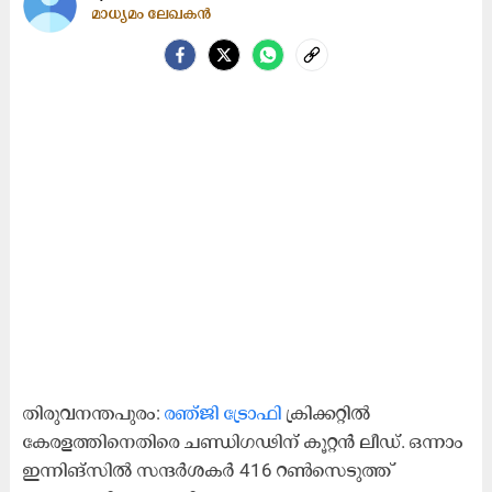
മാധ്യമം ലേഖകൻ
തിരുവനന്തപുരം:
രഞ്ജി ട്രോഫി
ക്രിക്കറ്റിൽ
കേരളത്തിനെതിരെ ചണ്ഡിഗഢിന് കൂറ്റൻ ലീഡ്. ഒന്നാം
ഇന്നിങ്സിൽ സന്ദർശകർ 416 റൺസെടുത്ത്