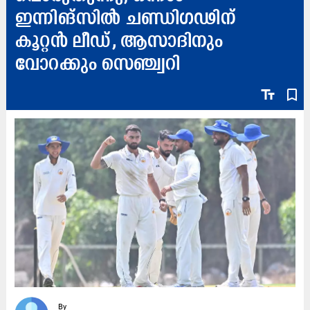
ഇന്നിങ്സിൽ ചണ്ഡിഗഢിന്
കൂറ്റൻ ലീഡ്, ആസാദിനും
വോറക്കും സെഞ്ച്വറി
text_fields
bookmark_border
By