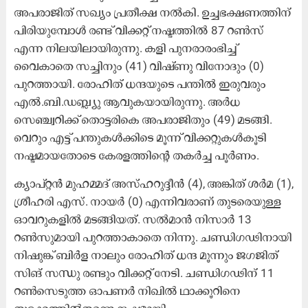
അപരാജിത് സഖ്യം പ്രതീക്ഷ നൽകി. ഉച്ചഭക്ഷണത്തിന്
പിരിയുമ്പോൾ രണ്ട് വിക്കറ്റ് നഷ്ടത്തിൽ 87 റൺസ്
എന്ന നിലയിലായിരുന്നു. കളി പുനരാരംഭിച്ച്
വൈകാതെ സച്ചിനും (41) വിഷ്ണു വിനോദും (0)
പുറത്തായി. രോഹിത് ധന്ദയുടെ പന്തിൽ ഇരുവരും
എൽ.ബി.ഡബ്ല്യു ആവുകയായിരുന്നു. അർധ
സെഞ്ച്വറിക്ക് തൊട്ടരികെ അപരാജിതും (49) മടങ്ങി.
വെറും എട്ട് പന്തുകൾക്കിടെ മൂന്ന് വിക്കറ്റുകൾകൂടി
നഷ്ടമായതോടെ കേരളത്തിന്റെ തകർച്ച പൂർണം.
ക്യാപ്റ്റൻ മുഹമ്മദ് അസ്ഹറുദ്ദീൻ (4), അങ്കിത് ശർമ (1),
ശ്രീഹരി എസ്. നായർ (0) എന്നിവരാണ് തുടരെയുള്ള
ഓവറുകളിൽ മടങ്ങിയത്. സൽമാൻ നിസാർ 13
റൺസുമായി പുറത്താകാതെ നിന്നു. ചണ്ഡിഗഢിനായി
നിഷുങ്ക് ബിർള നാലും രോഹിത് ധന്ദ മൂന്നും ജഗജിത്
സിങ് സന്ധു രണ്ടും വിക്കറ്റ് നേടി. ചണ്ഡിഗഢിന് 11
റൺസെടുത്ത ഓപണർ നിഖിൽ ഥാക്കൂറിനെ