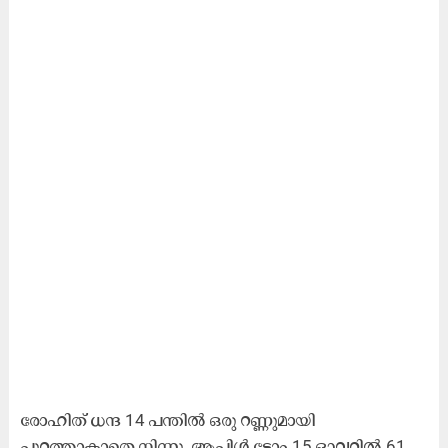
രോഹിത് ധന്ദ 14 പന്തിൽ ഒരു റണ്ണുമായി
പുറത്താകാതെ നിന്നു. ആപ്പിൾ ടോം 15 ഓവറിൽ 61