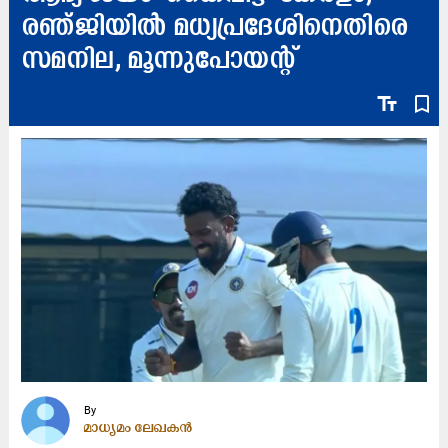
രഞ്ജിയിൽ മധ്യപ്രദേശിനെതിരെ
സമനില, മൂന്നുപോയന്‍റ്
text_fields
bookmark_border
By
മാധ്യമം ലേഖകൻ