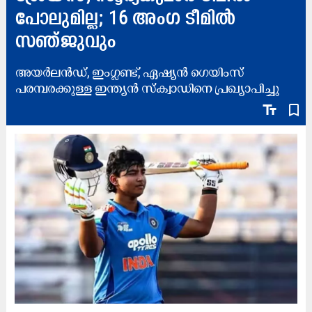
പോലുമില്ല; 16 അംഗ ടീമിൽ
സഞ്ജുവും
അയർലൻഡ്, ഇംഗ്ലണ്ട്, ഏഷ്യൻ ഗെയിംസ്
പരമ്പരക്കുള്ള ഇന്ത്യൻ സ്ക്വാഡിനെ പ്രഖ്യാപിച്ചു
text_fields
bookmark_border