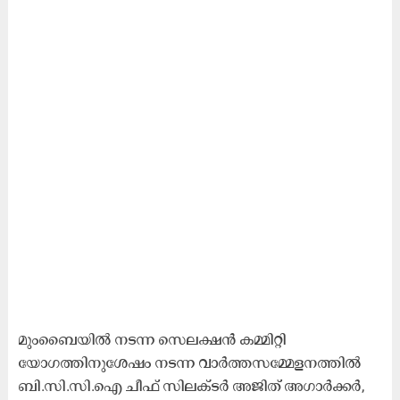
മുംബൈയിൽ നടന്ന സെലക്ഷൻ കമ്മിറ്റി
യോഗത്തിനുശേഷം നടന്ന വാർത്തസമ്മേളനത്തിൽ
ബി.സി.സി.ഐ ചീഫ് സിലക്ടർ അജിത് അഗാർക്കര്‍,