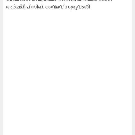
അർഷ്ദീപ് സിങ്, വൈഭവ് സൂര്യവംശി