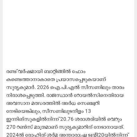
രണ്ട് വർഷമായി ബാറ്റിങ്ങിൽ ഫോം
കണ്ടെത്താനാകാതെ പ്രയാസപ്പെടുകയാണ്
സൂര്യകുമാർ. 2026 ഐ.പി.എൽ സീസണിലും താരം
നിരാശപ്പെടുത്തി. രാജസ്ഥാൻ റോയൽസിനെതിരായ
അവസാന മത്സരത്തിൽ അർധ സെഞ്ച്വറി
നേടിയെങ്കിലും, സീസണിലുടനീളം 13
ഇന്നിങ്സുകളിൽനിന്ന് 20.76 ശരാശരിയിൽ വെറും
270 റൺസ് മാത്രമാണ് സൂര്യകുമാറിന് നേടാനായത്.
2024ൽ രോഹിത് ശർമ അന്താരാഷ്ട്ര ട്വന്റി20യിൽനിന്ന്