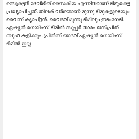
സെക്രട്ടറി ദേവ്ജിത് സൈകിയ എന്നിവരാണ് ടീമുകളെ
പ്രഖ്യാപിച്ചത്. തിലക് വർമയാണ് മൂന്നു ടീമുകളുടെയും
വൈസ് ക്യാപ്റ്റൻ. വൈഭവ് മൂന്നു ടീമിലും ഇടംനേടി.
ഏഷ്യൻ ഗെയിംസ് ടീമില്‍ സൂപ്പർ താരം ജസ്പ്രീത്
ബുംറ കളിക്കും. പ്രിൻസ് യാദവ് ഏഷ്യൻ ഗെയിംസ്
ടീമിൽ‌ ഇല്ല.