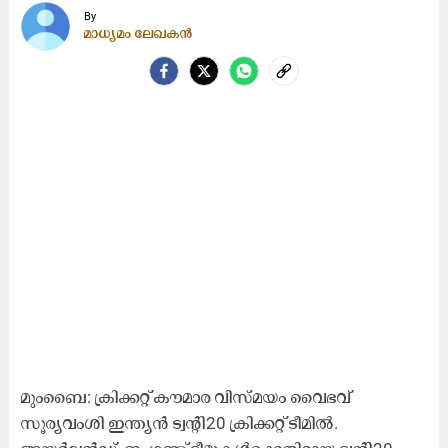
By
മാധ്യമം ലേഖകൻ
മുംബൈ: ക്രിക്കറ്റ് കൗമാര വിസ്മയം വൈഭവ്
സൂര്യവംശി ഇന്ത്യൻ ട്വന്‍റി20 ക്രിക്കറ്റ് ടീമിൽ.