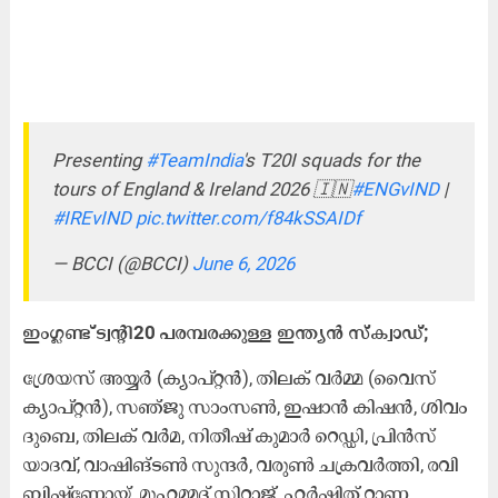
Presenting
#TeamIndia
's T20I squads for the
tours of England & Ireland 2026 🇮🇳
#ENGvIND
|
#IREvIND
pic.twitter.com/f84kSSAIDf
— BCCI (@BCCI)
June 6, 2026
ഇംഗ്ലണ്ട് ട്വന്‍റി20 പരമ്പരക്കുള്ള ഇന്ത്യൻ സ്ക്വാഡ്;
ശ്രേയസ് അയ്യർ (ക്യാപ്റ്റൻ), തിലക് വർമ്മ (വൈസ്
ക്യാപ്റ്റൻ), സഞ്ജു സാംസൺ, ഇഷാൻ കിഷൻ, ശിവം
ദുബെ, തിലക് വർമ, നിതീഷ് കുമാർ റെഡ്ഡി, പ്രിൻസ്
യാദവ്, വാഷിങ്ടൺ സുന്ദർ, വരുൺ ചക്രവർത്തി, രവി
ബിഷ്‌ണോയ്, മുഹമ്മദ് സിറാജ്, ഹർഷിത് റാണ,