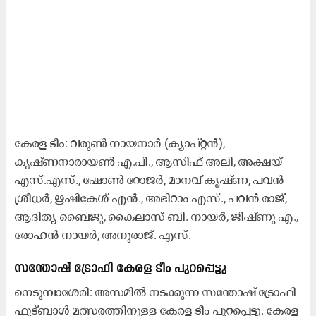
കേരള ടീം: വരുൺ നായനാർ (ക്യാപ്റ്റൻ),
കൃഷ്ണനാരായൺ എ.പി., ആസിഫ് അലി, അക്ഷയ്
എസ്.എസ്., ഷോൺ റോജർ, മാനവ് കൃഷ്ണ, പവൻ
ശ്രീധർ, ഋഷികേശ് എൻ., അഭിറാം എസ്., പവൻ രാജ്,
ആദിത്യ ബൈജു, കൈലാസ് ബി. നായർ, ജിഷ്ണു എ.,
രോഹൻ നായർ, അനുരാജ്. എസ്.
സന്തോഷ് ട്രോഫി കേരള ടീം പുറപ്പെട്ടു
നെടുമ്പാശേരി: അസമിൽ നടക്കുന്ന സന്തോഷ് ട്രോഫി
ഫുട്ബാൾ മത്സരത്തിനുള്ള കേരള ടീം പുറപ്പെട്ടു. കേരള