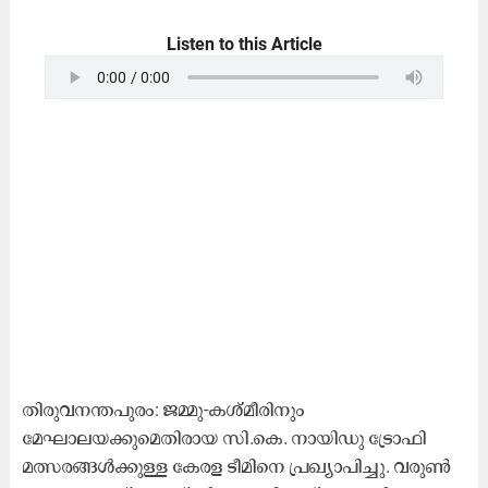
Listen to this Article
തിരുവനന്തപുരം: ജമ്മു-കശ്മീരിനും
മേഘാലയക്കുമെതിരായ സി.കെ. നായിഡു ട്രോഫി
മത്സരങ്ങൾക്കുള്ള കേരള ടീമിനെ പ്രഖ്യാപിച്ചു. വരുൺ