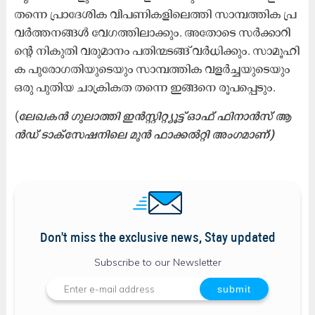
ത​ന്നെ പ്രാ​ദേ​ശി​ക വി​പ​ണി​ക​ളി​ലെ​ത്തി സാ​മ്പ​ത്തി​ക പ്ര​
വ​ർ​ത്ത​ന​ങ്ങ​ൾ വേ​ഗ​ത്തി​ലാ​ക്കും. അ​തോ​ടെ സ​ർ​ക്കാ​റി​
ന്റെ നി​കു​തി വ​രു​മാ​നം പ​തി​ന്മ​ട​ങ്ങ് വ​ർ​ധി​ക്കും. സാ​മൂ​ഹി​
ക പു​രോ​ഗ​തി​യു​ടെ​യും സാ​മ്പ​ത്തി​ക വ​ള​ർ​ച്ച​യു​ടെ​യും
ഒ​രു പു​തി​യ ചാ​ക്രി​ക​ത ത​ന്നെ ഇ​ങ്ങ​നെ രൂ​പ​പ്പെ​ടും.
(
ലേ​ഖ​ക​ൻ ഗു​ലാ​ത്തി ഇ​ൻ​സ്റ്റി​റ്റ്യൂ​ട്ട് ഓ​ഫ് ഫി​നാ​ൻ​സ്​ ആ​
ൻ​ഡ് ടാ​ക്സേ​ഷ​നി​ലെ മു​ൻ ഫാ​ക്ക​ൽ​റ്റി അം​ഗ​മാ​ണ്)
Don't miss the exclusive news, Stay updated
Subscribe to our Newsletter