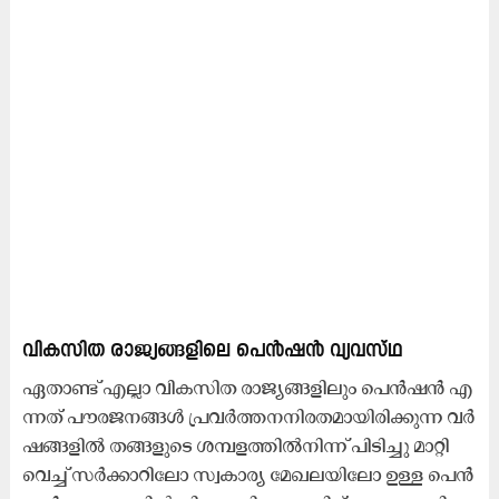
വി​ക​സി​ത രാ​ജ്യ​ങ്ങ​ളി​ലെ പെ​ൻ​ഷ​ൻ വ്യ​വ​സ്​​ഥ
ഏ​താ​ണ്ട് എ​ല്ലാ വി​ക​സി​ത രാ​ജ്യ​ങ്ങ​ളി​ലും പെ​ൻ​ഷ​ൻ എ​
ന്ന​ത് പൗ​ര​ജ​ന​ങ്ങ​ൾ പ്ര​വ​ർ​ത്ത​ന​നി​ര​ത​മാ​യി​രി​ക്കു​ന്ന വ​ർ​
ഷ​ങ്ങ​ളി​ൽ ത​ങ്ങ​ളു​ടെ ശ​മ്പ​ള​ത്തി​ൽ​നി​ന്ന്​ പി​ടി​ച്ചു മാ​റ്റി​
വെ​ച്ച് സ​ർ​ക്കാ​റി​ലോ സ്വ​കാ​ര്യ മേ​ഖ​ല​യി​ലോ ഉ​ള്ള പെ​ൻ​