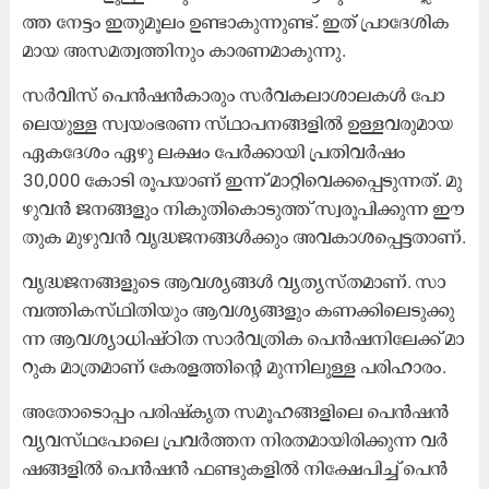
ത്ത നേ​ട്ടം ഇ​തു​മൂ​ലം ഉ​ണ്ടാ​കു​ന്നു​ണ്ട്. ഇ​ത് പ്രാ​ദേ​ശി​ക​
മാ​യ അ​സ​മ​ത്വ​ത്തി​നും കാ​ര​ണ​മാ​കു​ന്നു.
സ​ർ​വി​സ്​ പെ​ൻ​ഷ​ൻ​കാ​രും സ​ർ​വ​ക​ലാ​ശാ​ല​ക​ൾ പോ​
ലെ​യു​ള്ള സ്വ​യം​ഭ​ര​ണ സ്​​ഥാ​പ​ന​ങ്ങ​ളി​ൽ ഉ​ള്ള​വ​രു​മാ​യ
ഏ​ക​ദേ​ശം ഏ​ഴു ല​ക്ഷം പേ​ർ​ക്കാ​യി പ്ര​തി​വ​ർ​ഷം
30,000 കോ​ടി രൂ​പ​യാ​ണ് ഇ​ന്ന് മാ​റ്റി​വെ​ക്ക​പ്പെ​ടു​ന്ന​ത്. മു​
ഴു​വ​ൻ ജ​ന​ങ്ങ​ളും നി​കു​തി​കൊ​ടു​ത്ത് സ്വ​രൂ​പി​ക്കു​ന്ന ഈ
​തു​ക മു​ഴു​വ​ൻ വൃ​ദ്ധ​ജ​ന​ങ്ങ​ൾ​ക്കും അ​വ​കാ​ശ​പ്പെ​ട്ട​താ​ണ്.
വൃ​ദ്ധ​ജ​ന​ങ്ങ​ളു​ടെ ആ​വ​ശ്യ​ങ്ങ​ൾ വ്യ​ത്യ​സ്​​ത​മാ​ണ്. സാ​
മ്പ​ത്തി​ക​സ്​​ഥി​തി​യും ആ​വ​ശ്യ​ങ്ങ​ളും ക​ണ​ക്കി​ലെ​ടു​ക്കു​
ന്ന ആ​വ​ശ്യാ​ധി​ഷ്ഠി​ത സാ​ർ​വ​ത്രി​ക പെ​ൻ​ഷ​നി​ലേ​ക്ക് മാ​
റു​ക മാ​ത്ര​മാ​ണ് കേ​ര​ള​ത്തി​ന്റെ മു​ന്നി​ലു​ള്ള പ​രി​ഹാ​രം.
അ​തോ​ടൊ​പ്പം പ​രി​ഷ്കൃ​ത സ​മൂ​ഹ​ങ്ങ​ളി​ലെ പെ​ൻ​ഷ​ൻ
വ്യ​വ​സ്​​ഥ​പോ​ലെ പ്ര​വ​ർ​ത്ത​ന നി​ര​ത​മാ​യി​രി​ക്കു​ന്ന വ​ർ​
ഷ​ങ്ങ​ളി​ൽ പെ​ൻ​ഷ​ൻ ഫ​ണ്ടു​ക​ളി​ൽ നി​ക്ഷേ​പി​ച്ച് പെ​ൻ​