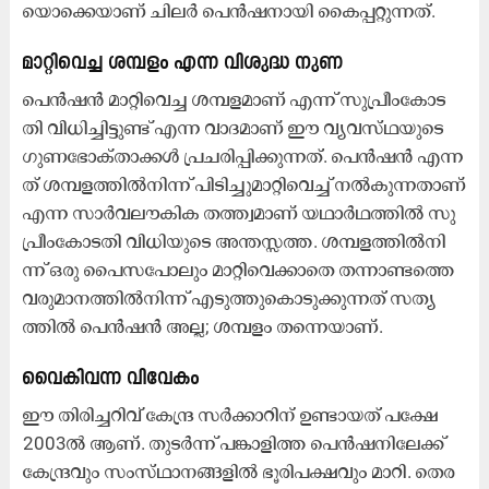
യൊ​ക്കെ​യാ​ണ് ചി​ല​ർ പെ​ൻ​ഷ​നാ​യി കൈ​പ്പ​റ്റു​ന്ന​ത്.
മാ​റ്റി​വെ​ച്ച ശ​മ്പ​ളം എ​ന്ന വി​ശു​ദ്ധ നു​ണ
പെ​ൻ​ഷ​ൻ മാ​റ്റി​വെ​ച്ച ശ​മ്പ​ള​മാ​ണ് എ​ന്ന് സു​പ്രീം​കോ​ട​
തി വി​ധി​ച്ചി​ട്ടു​ണ്ട് എ​ന്ന വാ​ദ​മാ​ണ് ഈ ​വ്യ​വ​സ്​​ഥ​യു​ടെ
ഗു​ണ​ഭോ​ക്​​താ​ക്ക​ൾ പ്ര​ച​രി​പ്പി​ക്കു​ന്ന​ത്. പെ​ൻ​ഷ​ൻ എ​ന്ന​
ത് ശ​മ്പ​ള​ത്തി​ൽ​നി​ന്ന്​ പി​ടി​ച്ചു​മാ​റ്റി​വെ​ച്ച് ന​ൽ​കു​ന്ന​താ​ണ്
എ​ന്ന സാ​ർ​വ​ലൗ​കി​ക ത​ത്ത്വ​മാ​ണ് യ​ഥാ​ർ​ഥ​ത്തി​ൽ സു​
പ്രീം​കോ​ട​തി വി​ധി​യു​ടെ അ​ന്ത​സ്സ​ത്ത. ശ​മ്പ​ള​ത്തി​ൽ​നി​
ന്ന് ഒ​രു പൈ​സ​പോ​ലും മാ​റ്റി​വെ​ക്കാ​തെ ത​ന്നാ​ണ്ട​ത്തെ
വ​രു​മാ​ന​ത്തി​ൽ​നി​ന്ന്​ എ​ടു​ത്തു​കൊ​ടു​ക്കു​ന്ന​ത് സ​ത്യ​
ത്തി​ൽ പെ​ൻ​ഷ​ൻ അ​ല്ല; ശ​മ്പ​ളം ത​ന്നെ​യാ​ണ്.
വൈ​കി​വ​ന്ന വി​വേ​കം
ഈ ​തി​രി​ച്ച​റി​വ് കേ​ന്ദ്ര സ​ർ​ക്കാ​റി​ന് ഉ​ണ്ടാ​യ​ത് പ​ക്ഷേ
2003ൽ ​ആ​ണ്. തു​ട​ർ​ന്ന് പ​ങ്കാ​ളി​ത്ത പെ​ൻ​ഷ​നി​ലേ​ക്ക്
കേ​ന്ദ്ര​വും സം​സ്​​ഥാ​ന​ങ്ങ​ളി​ൽ ഭൂ​രി​പ​ക്ഷ​വും മാ​റി. തെ​ര​