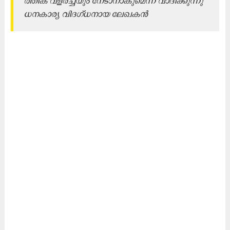
ത്തി​ക വ​ള​ർ​ച്ച​യും നേ​ടാ​നാ​കു​മെ​ന്ന് വാ​ദി​ക്കു​ന്നു
ധ​ന​കാ​ര്യ വി​ദ​ഗ്​​ധ​നാ​യ ലേ​ഖ​ക​ൻ