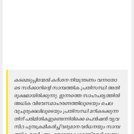
ക​ട​മെ​ടു​പ്പി​ന്മേ​ൽ ക​ർ​ശ​ന നി​യ​ന്ത്ര​ണം വ​ന്ന​തോ​
ടെ സ​ർ​ക്കാ​റി​ന്റെ സാ​മ്പ​ത്തി​ക പ്ര​തി​സ​ന്ധി അ​തി​
രൂ​ക്ഷ​മാ​യി​രി​ക്കു​ന്നു. ഇ​ന്ന​ത്തെ സാ​ഹ​ച​ര്യ​ത്തി​ൽ
അ​ധി​ക വി​ഭ​വസ​മാ​ഹ​ര​ണ​ത്തി​ലൂ​ടെ​യും ചെ​ല​
വുചു​രു​ക്ക​ലി​ലൂ​ടെ​യും പ്ര​തി​സ​ന്ധി മ​റി​ക​ട​ക്കു​ന്ന​
തി​ന് പ​രി​മി​തി​ക​ളു​ണ്ടെ​ന്നി​രി​ക്കെ പെ​ൻ​ഷ​ൻ വ്യ​വ​
സ്​​ഥ പു​നഃ​ക്ര​മീ​ക​രി​ച്ച്​ വ​രു​മാ​ന വ​ർ​ധ​ന​യും സാ​മ്പ​