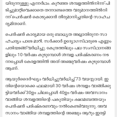
യി​രു​ന്നു​ള്ളു എ​ന്ന​ർ​ഥം. കു​റ​ഞ്ഞ ശ​മ്പ​ള​ത്തി​ൽ​നി​ന്ന്​ പി​
ടി​ച്ചു​മാ​റ്റി​വെ​ക്കാ​തെ ത​ന്നാ​ണ്ട​ത്തെ വ​രു​മാ​ന​ത്തി​ൽ​നി​
ന്ന് പെ​ൻ​ഷ​ൻ കൊ​ടു​ക്കാ​ൻ തീ​രു​മാ​നി​ച്ച​തി​ന്റെ സാ​ഹ​ച​
ര്യ​മി​താ​ണ്.
പെ​ൻ​ഷ​ൻ കാ​ര്യ​മാ​യ ഒ​രു ബാ​ധ്യ​ത അ​ല്ലാ​തി​രു​ന്ന സാ​
ഹ​ച​ര്യം പാ​ടേ മാ​റി. സ​ർ​ക്കാ​ർ ഉ​ദ്യോ​ഗ​സ്​​ഥ​രു​ടെ എ​ണ്ണം
പ​തി​ന്മ​ട​ങ്ങ് വ​ർ​ധി​ച്ചു. കേ​ന്ദ്ര​ത്തി​ലും പ​ല സം​സ്​​ഥാ​ന​ങ്ങ​
ളി​ലും 10 വ​ർ​ഷം കൂ​ടു​മ്പോ​ൾ ശ​മ്പ​ള പ​രി​ഷ്ക​ര​ണം ന​ട​
ന്ന​പ്പോ​ൾ കേ​ര​ള​ത്തി​ൽ അ​ത് അ​ഞ്ചു​വ​ർ​ഷം കൂ​ടു​മ്പോ​ൾ
ആ​ണ്.
ആ​യു​ർ​ദൈ​ർ​ഘ്യം വ​ർ​ധി​ച്ചു​വ​ർ​ധി​ച്ച് 73 വ​യ​സ്സാ​യി. ഇ​
തി​ന്റെ​യൊ​ക്കെ ഫ​ല​മാ​യി 30 വ​ർ​ഷം ശ​മ്പ​ളം വാ​ങ്ങി​ക്കൂ​
ട്ടി​യ​വ​ർ​ക്ക് 30ഉം ​ചി​ല​പ്പോ​ൾ 40ഉം ​വ​ർ​ഷം അ​വ​സാ​നം
വാ​ങ്ങി​യ ശ​മ്പ​ള​ത്തി​ന്റെ പ​കു​തി​യും ക്ഷാ​മ​ബ​ത്ത​യും
പെ​ൻ​ഷ​ൻ പ​രി​ഷ്ക​ര​ണ​വും ന​ൽ​കേ​ണ്ടി​വ​രു​ന്നു. അ​വ​
സാ​നം വാ​ങ്ങി​യ ശ​മ്പ​ള​ത്തി​ന്റെ അ​ഞ്ചും ആ​റും ഇ​ര​ട്ടി​