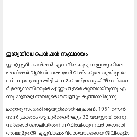
ഇ​ന്ത്യ​യി​ലെ പെ​ൻ​ഷ​ൻ സ​​മ്പ്ര​ദാ​യം
സ്റ്റാ​റ്റ്യൂ​ട്ട​റി പെ​ൻ​ഷ​ൻ എ​ന്ന​റി​യ​പ്പെ​ടു​ന്ന ഇ​ന്ത്യ​യി​ലെ
പെ​ൻ​ഷ​ൻ വ്യ​വ​സ്​​ഥ കോ​ള​നി വാ​ഴ്ച​യു​ടെ തു​ട​ർ​ച്ച​യാ​
ണ്. സ്വാ​ത​ന്ത്ര്യം കി​ട്ടി​യ സ​മ​യ​ത്ത് ഇ​ന്ത്യ​യി​ൽ സ​ർ​ക്കാ​
ർ ഉ​ദ്യോ​ഗ​സ്​​ഥ​രു​ടെ എ​ണ്ണം വ​ള​രെ കു​റ​വാ​യി​രു​ന്നു എ​
ന്നു മാ​ത്ര​മ​ല്ല അ​വ​രു​ടെ ശ​മ്പ​ള​വും കു​റ​വാ​യി​രു​ന്നു.
മ​റ്റൊ​രു സം​ഗ​തി ആ​യു​ർ​ദൈ​ർ​ഘ്യ​മാ​ണ്. 1951 സെ​ൻ​
സ​സ്​ പ്ര​കാ​രം ആ​യു​ർ​ദൈ​ർ​ഘ്യം 32 വ​യ​സ്സാ​യി​രു​ന്നു.
സ​ർ​ക്കാ​ർ ജോ​ലി​യി​ൽ​നി​ന്ന്​ വി​ര​മി​ക്കു​ന്ന​വ​ർ ശ​രാ​ശ​രി
അ​ഞ്ചു​മു​ത​ൽ എ​ട്ടു​വ​ർ​ഷം വ​രെ​യൊ​ക്കെ​യേ ജീ​വി​ക്കു​മാ​