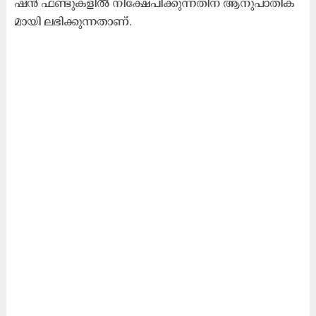
ഷ​ൻ ഫ​ണ്ടു​ക​ളി​ൽ നി​ക്ഷേ​പി​ക്കു​ന്ന​തി​ന് ആ​നു​പാ​തി​ക​
മാ​യി ല​ഭി​ക്കു​ന്ന​താ​ണ്.