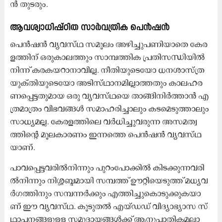
ൻ തു​ട​രും.
ആ​വ​ശ്യാ​ധി​ഷ്ഠി​ത സാ​ർ​വ​ത്രി​ക പെ​ൻ​ഷ​ൻ
പെ​ൻ​ഷ​ൻ വ്യ​വ​സ്​​ഥ സ​മൂ​ലം അ​ഴി​ച്ചു​പ​ണി​യാ​തെ കേ​ര​
ള​ത്തി​ന് ഒ​രു​കാ​ല​ത്തും സാ​മ്പ​ത്തി​ക പ്ര​തി​സ​ന്ധി​യി​ൽ​
നി​ന്ന്​ ക​ര​ക​യ​റാ​നാ​വി​ല്ല. നീ​തി​യു​ടെ​യോ ധ​ന​ശാ​സ്​​ത്ര
യു​ക്​​തി​യു​ടെ​യോ അ​ടി​സ്​​ഥാ​ന​മി​ല്ലാ​ത്ത​തും കാ​ല​ഹ​ര​
ണ​പ്പെ​ട്ട​തു​മാ​യ ഒ​രു വ്യ​വ​സ്​​ഥ​യെ താ​ങ്ങി​നി​ർ​ത്താ​ൻ എ​
ത്ര​മാ​ത്രം വി​ഭ​വ​ങ്ങ​ൾ സ​മാ​ഹ​രി​ച്ചാ​ലും ക​ട​മെ​ടു​ത്താ​ലും
സാ​ധ്യ​മ​ല്ല. കേ​ര​ള​ത്തി​ലെ വ​ർ​ധി​ച്ചു​വ​രു​ന്ന അ​സ​മ​ത്വ​
ത്തി​ന്റെ മൂ​ല​കാ​ര​ണം ഇ​ന്ന​ത്തെ പെ​ൻ​ഷ​ൻ വ്യ​വ​സ്​​ഥ​
യാ​ണ്.
പാ​വ​പ്പെ​ട്ട​വ​രി​ൽ​നി​ന്നും പു​റം​പോ​ക്കി​ൽ കി​ട​ക്കു​ന്ന​വ​രി​
ൽ​നി​ന്നും നി​ശ്ശ​ബ്ദ​മാ​യി സ​മ്പ​ത്ത് ഊ​റ്റി​യെ​ടു​ത്ത് മ​ധ്യ​വ​
ർ​ഗ​ത്തി​നും സ​മ്പ​ന്ന​ർ​ക്കും എ​ത്തി​ച്ചു​കൊ​ടു​ക്കു​ക​യാ​
ണ് ഈ ​വ്യ​വ​സ്​​ഥ. കൂ​ടു​ത​ൽ എ​യ്ഡ​ഡ് വി​ദ്യാ​ഭ്യാ​സ സ്​​
ഥാ​പ​ന​ങ്ങ​ളു​ള്ള സ​മു​ദാ​യ​ങ്ങ​ൾ​ക്ക് ആ​നു​പാ​തി​ക​മ​ല്ലാ​