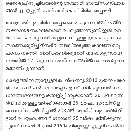
ഞ്ഞെ​ടു​പ്പ് രാ​ഷ്ട്രീ​യ​ത്തി​ന്റെ ഭാ​ഗ​മാ​യി അ​ഞ്ച് സം​സ്​​ഥാ​ന​
ങ്ങ​ൾ സ്റ്റാ​റ്റ്യൂ​ട്ട​റി പെ​ൻ​ഷ​നി​ലേ​ക്ക് തി​രി​കെ​പ്പോ​യി.
കേ​ര​ള​ത്തി​ലും തി​രി​കെ​പ്പോ​ക​ണം എ​ന്ന സ​മ്മ​ർ​ദം ജീ​വ​
ന​ക്കാ​രു​ടെ സം​ഘ​ട​ന​ക​ൾ ചെ​ലു​ത്തു​ന്നു​ണ്ട്. ഇ​ങ്ങ​നെ
തി​രി​കെ​പ്പോ​കു​ന്ന​തി​ൽ ഉ​ള​വാ​യി​ട്ടു​ള്ള ധ​ന​കാ​ര്യ സാ​ഹ​
സ​ത്തെ​ക്കു​റി​ച്ച് റി​സ​ർ​വ് ബാ​ങ്ക് അ​ടു​ത്ത കാ​ല​ത്ത് ഒ​രു
പ​ഠ​നം ന​ട​ത്തി. അ​ത് കാ​ണി​ക്കു​ന്ന​ത്, ധ​ന​കാ​ര്യ സാ​ഹ​
സ​ത്തി​ൽ 17 പ്ര​ധാ​ന സം​സ്​​ഥാ​ന​ങ്ങ​ളി​ൽ കേ​ര​ളം മൂ​ന്നാ​
മ​താ​ണ് എ​ന്നാ​ണ്.
കേ​ര​ള​ത്തി​ൽ സ്റ്റാ​റ്റ്യൂ​ട്ട​റി പെ​ൻ​ഷ​ന​ല്ല, 2013 മു​ത​ൽ പ​ങ്കാ​
ളി​ത്ത പെ​ൻ​ഷ​ൻ ആ​ണ​ല്ലോ എ​ന്ന് വാ​ദി​ക്കു​ന്ന​വ​ർ സാ​
ധാ​ര​ണ ജ​ന​ങ്ങ​ളെ ക​ബ​ളി​പ്പി​ക്കു​ക​യാ​ണ്. 2012വ​രെ സ​
ർ​വി​സി​ൽ ഉ​ള്ള​വ​ർ​ക്ക് ശ​രാ​ശ​രി 25 വ​ർ​ഷം സ​ർ​വി​സ്​ ഉ​
ണ്ടെ​ന്ന് സ​ങ്ക​ൽ​പി​ച്ചാ​ൽ 2037ൽ ​ആ​യി​രി​ക്കും അ​വ​ർ റി​
ട്ട​യ​ർ ചെ​യ്യു​ക. അ​വ​ർ ശ​രാ​ശ​രി 25 വ​ർ​ഷം ജീ​വി​ക്കു​ന്നു
എ​ന്ന് സ​ങ്ക​ൽ​പി​ച്ചാ​ൽ 2060ക​ളി​ലും സ്റ്റാ​റ്റ്യൂ​ട്ട​റി പെ​ൻ​ഷ​