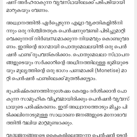
ഷ​ന് അ​ർ​ഹ​രാ​കു​ന്ന വ്യ​വ​സ്​​ഥ​യി​ലേ​ക്ക് പ​ടി​പ​ടി​യാ​യി
മാ​റു​ക​യും വേ​ണം.
അ​ധ്വാ​ന​ത്തി​ൽ ഏ​ർ​പ്പെ​ടു​ന്ന എ​ല്ലാ വ്യ​ക്തി​ക​ളി​ൽ​നി​
ന്നും ഒ​രു നി​ശ്ചി​ത​തു​ക പെ​ൻ​ഷ​നു​വേ​ണ്ടി പി​ടി​ച്ചു​മാ​റ്റി​
വെ​ക്കു​ന്ന​ത് നി​ർ​ബ​ന്ധ​മാ​ക്കു​ന്ന നി​യ​മ​വും കൊ​ണ്ടു​വ​ര​
ണം. ഇ​തി​ന്റെ ഭാ​ഗ​മാ​യി പൊ​തു​മേ​ഖ​ല​യി​ൽ ഒ​രു പെ​ൻ​
ഷ​ൻ ഫ​ണ്ട് രൂ​പ​വ​ത്ക​രി​ക്കാം. പൊ​തു​മേ​ഖ​ലാ സ്​​ഥാ​പ​ന​
ങ്ങ​ളു​ടെ​യും സ​ർ​ക്കാ​റി​ന്റെ അ​ധീ​ന​ത്തി​ലു​ള്ള ഭൂ​മി​യു​ടെ​
യും മൂ​ല്യ​ത്തി​ന്റെ ഒ​രു ഭാ​ഗം പ​ണ​മാ​ക്കി (Monetise) മാ​
റ്റി പെ​ൻ​ഷ​ൻ ഫ​ണ്ടി​ലേ​ക്ക് മു​ത​ൽ​ക്കൂ​ട്ടാം.
ഭൂ​പ​രി​ഷ്ക​ര​ണ​ത്തി​നു​ശേ​ഷം കേ​ര​ളം ദ​ർ​ശി​ക്കാ​ൻ പോ​
കു​ന്ന സാ​മൂ​ഹി​ക വി​പ്ല​വ​മാ​യി​രി​ക്കും പെ​ൻ​ഷ​ൻ വ്യ​വ​സ്​​
ഥ​യു​ടെ പ​രി​ഷ്ക​ര​ണം. ഇ​ത് അ​ധ്വാ​ന​ത്തോ​ടും മി​ച്ചം പി​
ടി​ക്ക​ലി​നോ​ടു​മു​ള്ള സാ​ധാ​ര​ണ ജ​ന​ങ്ങ​ളു​ടെ മ​നോ​ഭാ​വ​
ത്തി​ൽ വ​ലി​യ മാ​റ്റ​മു​ണ്ടാ​ക്കും.
വൃ​ദ്ധ​ജ​ന​ങ്ങ​ളു​ടെ കൈ​ക​ളി​ലെ​ത്തു​ന്ന പെ​ൻ​ഷ​ൻ ഉ​ട​ൻ​