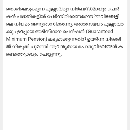
തൊ​ഴി​ലെ​ടു​ക്കു​ന്ന എ​ല്ലാ​വ​രും നി​ർ​ബ​ന്ധ​മാ​യും പെ​ൻ​
ഷ​ൻ പ​ദ്ധ​തി​ക​ളി​ൽ ചേ​ർ​ന്നി​രി​ക്ക​ണ​മെ​ന്ന് അ​വി​ട​ങ്ങ​ളി​
ലെ നി​യ​മം അ​നു​ശാ​സി​ക്കു​ന്നു. അ​തേ​സ​മ​യം എ​ല്ലാ​വ​ർ​
ക്കും ഉ​റ​പ്പാ​യ അ​ടി​സ്​​ഥാ​ന പെ​ൻ​ഷ​ൻ (Guaranteed
Minimum Pension) ല​ഭ്യ​മാ​ക്കു​ന്ന​തി​ന് ഉ​യ​ർ​ന്ന നി​ര​ക്കി​
ൽ നി​കു​തി ചു​മ​ത്തി ആ​വ​ശ്യ​മാ​യ പൊ​തു​വി​ഭ​വ​ങ്ങ​ൾ ക​
ണ്ടെ​ത്തു​ക​യും ചെ​യ്യു​ന്നു.