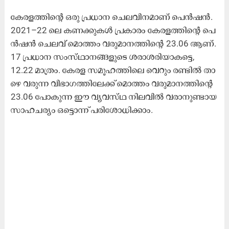
കേ​ര​ള​ത്തി​ന്റെ ഒ​രു പ്ര​ധാ​ന ചെ​ല​വി​ന​മാ​ണ് പെ​ൻ​ഷ​ൻ.
2021–22 ലെ ​ക​ണ​ക്കു​ക​ൾ പ്ര​കാ​രം കേ​ര​ള​ത്തി​ന്റെ പെ​
ൻ​ഷ​ൻ ചെ​ല​വ് മൊ​ത്തം വ​രു​മാ​ന​ത്തി​ന്റെ 23.06 ആ​ണ്.
17 പ്ര​ധാ​ന സം​സ്​​ഥാ​ന​ങ്ങ​ളു​ടെ ശ​രാ​ശ​രി​യാ​ക​ട്ടെ,
12.22 മാ​ത്രം. കേ​ര​ള സ​മൂ​ഹ​ത്തി​ലെ വെ​റും ര​ണ്ടി​ൽ താ​
ഴെ വ​രു​ന്ന വി​ഭാ​ഗ​ത്തി​ലേ​ക്ക് മൊ​ത്തം വ​രു​മാ​ന​ത്തി​ന്റെ
23.06 പോ​കു​ന്ന ഈ ​വ്യ​വ​സ്​​ഥ നി​ല​വി​ൽ വ​രാ​നു​ണ്ടാ​യ
സാ​ഹ​ച​ര്യം ഒ​ട്ടൊ​ന്ന് പ​രി​ശോ​ധി​ക്കാം.