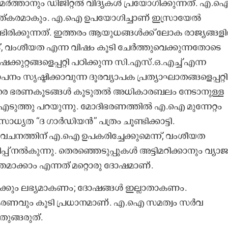
്ചമർത്താനും ഡിജിറ്റൽ വിദ്യകൾ പ്രയോഗിക്കുന്നത്. എ.
ാപത്കരമാകും. എ.ഐ ഉപയോഗിച്ചാണ് ഇസ്രായേൽ
ിരിക്കുന്നത്. ഇത്തരം ആയുധങ്ങൾക്ക് ലോക രാജ്യങ്ങള
്, വംശീയത എന്ന വിഷം കൂടി ചേർത്തുവെക്കുന്നതോടെ
ുറ്റങ്ങളെപ്പറ്റി പഠിക്കുന്ന സി.എസ്.ഒ.എച്ച് എന്ന
 സൃഷ്ടിക്കാവുന്ന ദൂരവ്യാപക പ്രത്യാഘാതങ്ങളെപ്പറ്റി
്കെതിരെ ഭരണകൂടങ്ങൾ കൂടുതൽ അധികാരബലം നേടാനുള്ള
ം എടുത്തു പറയുന്നു. മോദിഭരണത്തിൽ എ.ഐ മുന്നേറ്റം
്യത ‘‘ദ ഗാർഡിയൻ’’ പത്രം ചൂണ്ടിക്കാട്ടി.
ിവേചനത്തിന് എ.ഐ ഉപകരിച്ചേക്കുമെന്ന്, വംശീയത
ിപ്പ് നൽകുന്നു. തെരഞ്ഞെടുപ്പുകൾ അട്ടിമറിക്കാനും വ്യാ
തമാക്കാം എന്നത് മറ്റൊരു ദോഷമാണ്.
വർക്കും ലഭ്യമാകണം; ദോഷങ്ങൾ ഇല്ലാതാകണം.
രണവും കൂടി പ്രധാനമാണ്. എ.ഐ സമത്വം സർവ
ങ്ങരുത്.