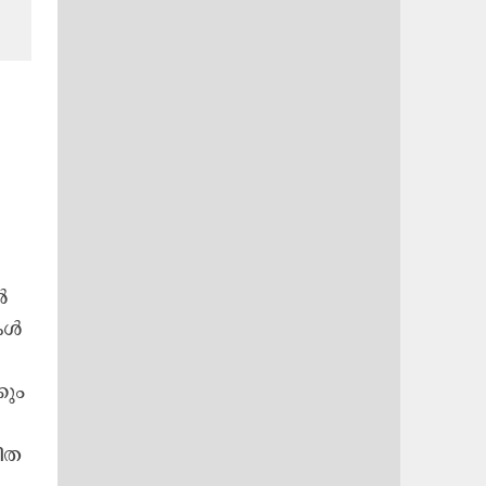
ൽ
ചകൾ
കും
മിത