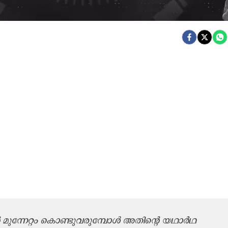
 മുന്നേറ്റം കൊണ്ടുവരുമ്പോൾ അതിന്‍റെ യഥാർഥ