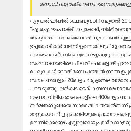
ജനാധിപത്യവത്കരണം ഭരണകൂടങ്ങളു
ന്യൂഡൽഹിയിൽ ഫെബ്രുവരി 16 മുതൽ 20 വരെ
‘‘എ.ഐ ഇംപാക്ട്’’ ഉച്ചകോടി, നിർമിത ബ
രാജ്യാന്തര സഹകരണത്തിനും വേണ്ടിയുള്ള ക
ഉച്ചകോടികൾ നടന്നിട്ടുണ്ടെങ്കിലും ‘‘ഗ്ലോബ
നടാടെയാണ്. വികസ്വര രാജ്യങ്ങളുടെ സ്വാഭ
സംഘാടനത്തിലെ ചില വീഴ്ചകളൊഴിച്ചാൽ രാജ്യ
ചേരുവകൾ ഭാരത് മണ്ഡപത്തിൽ നടന്ന ഉച്ചക
സ്ഥാപനങ്ങളും 20ഓളം രാഷ്ട്രത്തലവന്മാരു
പങ്കെടുത്തു. വൻകിട ടെക് കമ്പനി മേധാ
നടന്നു. വിവിധ രാജ്യങ്ങളിലെ 400ഓളം 
നിർമിതബുദ്ധിയെ സാങ്കേതികതയിൽനിന്ന്
മാറ്റുകയാണ് ഉച്ചകോടിയുടെ പ്രധാന ലക്
ഊന്നിക്കൊണ്ട് എല്ലാവരെയും ഉൾക്കൊള്ളുന
ബുദ്ധി നന്മക്ക്’’ എന്ന മുദ്രാവാക്യമുയർ