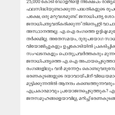
25,000 കോടി ഡോളറിന്‍റെ നിക്ഷേപം രാജ്
ഫലസിദ്ധിയുണ്ടാക്കുന്ന പദ്ധതികളുടെ
പക്ഷേ, ഒരു മറുവശമുണ്ട്. ജനാധിപത്യ 
ജനാധിപത്യവത്കരിക്കുന്ന’’തിനെപ്പറ്റി 
അസ്ഥാനത്തല്ല. എ.ഐ രംഗത്തെ ഉദ്ദിഷ്ട മുന
തർക്കമില്ല. അതേസമയം, ദുരുപയോഗ സാധ്യ
വിയോജിപ്പുകളും ഉച്ചകോടിയിൽ പ്രകടിപ്പിക്ക
സംഘടനകളും പൊതുപ്രവർത്തകരും മുന്നറി
ജനാധിപത്യത്തെ എ.ഐ അപായപ്പെടുത്താൻ 
രംഗങ്ങളിലും വൻ മുന്നേറ്റം കൊണ്ടുവര
ഭരണകൂടങ്ങളുടെ ദയാവായ്പിന് വിധേയമാണ
മുട്ടിക്കുന്നതിൽ ആനന്ദം കണ്ടെത്തുന്
എപ്രകാരമാവും പ്രയോജനപ്പെടുത്തുക? എ.
ജനസമൂഹങ്ങളെയാവില്ല, മറിച്ച് ഭരണകൂടങ