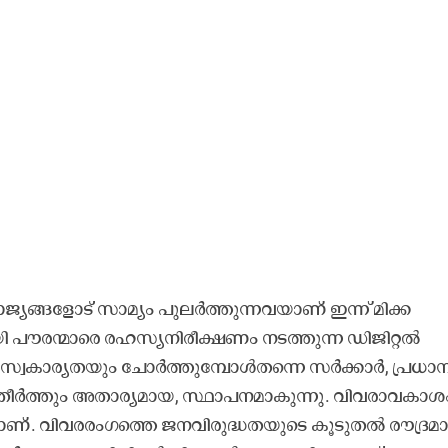
യങ്ങളോട് സാമ്യം പുലർത്തുന്നവയാണ് ഇന്ന് മിക്ക
ായി പൗരന്മാരെ രഹസ്യനിരീക്ഷണം നടത്തുന്ന ഡിജിറ്റൽ
ലാ സ്വകാര്യതയും ചോർത്തുമ്പോൾതന്നെ സർക്കാർ, പ്രധാ
, തീർത്തും അതാര്യമായ, സ്ഥാപനമാകുന്നു. വിവരാവകാശ
ാണ്. വിവരരംഗത്തെ ജനവിരുദ്ധതയുടെ കൂടുതൽ രൗദ്രമ