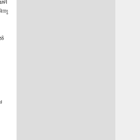
വഴി
ിനു
ിൽ
വ