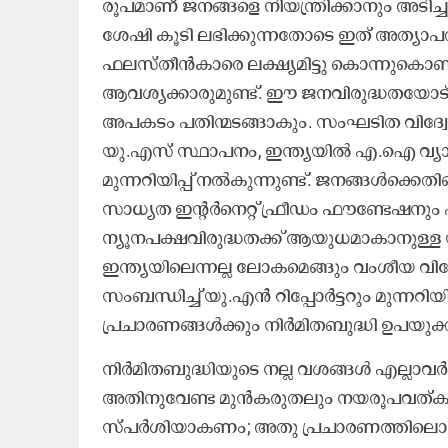
രൂപമാണ് ജനങ്ങളെ നിയന്ത്രിക്കാനും അടിച
ശേഷി കൂടി ലഭിക്കുന്നതോടെ ഇത് അത്യ
ഫലസ്തീൻകാരെ ലക്ഷ്യമിട്ടു കൊന്നുകൊണ്ട
ആവശ്യക്കാരുമുണ്ട്. ഈ ജനവിരുദ്ധതയോട
അപകടം പതിന്മടങ്ങാകും. സംഘടിത വിദ്വേഷക്ക
യു.എസ് സ്ഥാപനം, ഇന്ത്യയിൽ എ.ഐ വ്യാപനം
മുന്നറിയിപ്പ് നൽകുന്നുണ്ട്. ജനങ്ങൾക
സാധ്യത ഇന്‍റർനെറ്റ് ഫ്രീഡം ഫൗണ്ടേഷനു
ന്യൂനപക്ഷവിരുദ്ധതക്ക് ആയുധമാകാനുള്ള സാധ
ഇന്ത്യയിലെന്നല്ല ലോകമെങ്ങും വംശീയ വ
സംബന്ധിച്ച് യു.എൻ റിപ്പോർട്ടറും മുന്നറിയ
പ്രചാരണങ്ങൾക്കും നിർമിതബുദ്ധി ഉപയുക്
നിർമിതബുദ്ധിയുടെ നല്ല വശങ്ങൾ എല്ലാ
അതിനുവേണ്ട മുൻകരുതലും നയരൂപവത്ക
സ്പർശിയാകണം; അതു പ്രചാരണത്തിലൊതു