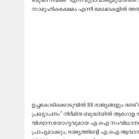
സാമൂഹികക്ഷേമം എന്നീ മേഖലകളിൽ അതു 
ഉച്ചകോടിക്കൊടുവിൽ 88 രാജ്യങ്ങളും രണ്ട് 
പ്രഖ്യാപനം’’ നിർമിത ബുദ്ധിയിൽ ആഗോള
വിശ്വാസയോഗ്യവുമായ എ.ഐ സംവിധാനങ്ങ
പ്രാപ്യമാക്കും; രാജ്യത്തിന്‍റെ എ.ഐ ആവാസ