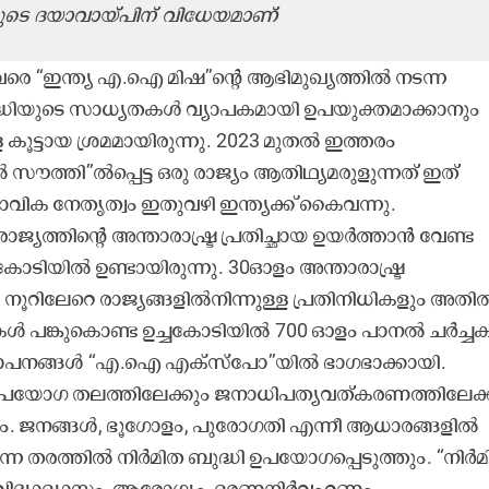
ടെ ദയാവായ്പിന് വിധേയമാണ്
 ‘‘ഇന്ത്യ എ.ഐ മിഷ’’ന്‍റെ ആഭിമുഖ്യത്തിൽ നടന്ന
ുദ്ധിയുടെ സാധ്യതകൾ വ്യാപകമായി ഉപയുക്തമാക്കാനും
ൂട്ടായ ശ്രമമായിരുന്നു. 2023 മുതൽ ഇത്തരം
ൽ സൗത്തി’’ൽപ്പെട്ട ഒരു രാജ്യം ആതിഥ്യമരുളുന്നത് ഇത്
ാവിക നേതൃത്വം ഇതുവഴി ഇന്ത്യക്ക് കൈവന്നു.
ത്തിന്‍റെ അന്താരാഷ്ട്ര പ്രതിച്ഛായ ഉയർത്താൻ വേണ്ട
ോടിയിൽ ഉണ്ടായിരുന്നു. 30ഓളം അന്താരാഷ്ട്ര
ം നൂറിലേറെ രാജ്യങ്ങളിൽനിന്നുള്ള പ്രതിനിധികളും അതി
വികൾ പങ്കുകൊണ്ട ഉച്ചകോടിയിൽ 700 ഓളം പാനൽ ചർച്
സ്ഥാപനങ്ങൾ ‘‘എ.ഐ എക്സ്പോ’’യിൽ ഭാഗഭാക്കായി.
 പ്രയോഗ തലത്തിലേക്കും ജനാധിപത്യവത്കരണത്തിലേക്
ഷ്യം. ജനങ്ങൾ, ഭൂഗോളം, പുരോഗതി എന്നീ ആധാരങ്ങളിൽ
്ന തരത്തിൽ നിർമിത ബുദ്ധി ഉപയോഗപ്പെടുത്തും. ‘‘നിർ
ത്തി വിദ്യാഭ്യാസം, ആരോഗ്യം, ഭരണനിർവഹണം,