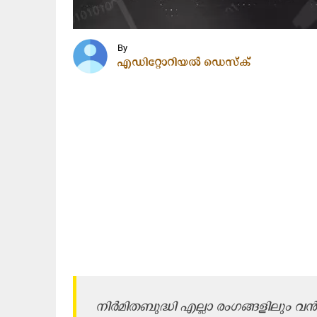
By
എഡിറ്റോറിയൽ ഡെസ്ക്
നിർമിതബുദ്ധി എല്ലാ രംഗങ്ങളിലും വൻ