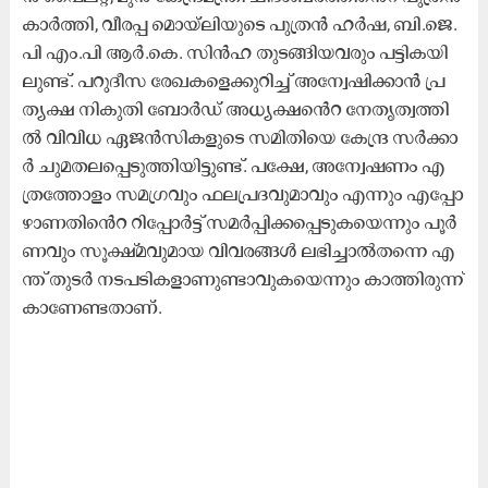
കാ​ർ​ത്തി, വീ​ര​പ്പ​ ​മൊയ്​​ലി​യു​ടെ പു​ത്ര​ൻ ഹ​ർ​ഷ, ബി.​ജെ.​
പി എം.​പി ആ​ർ.​കെ. സി​ൻ​ഹ തു​ട​ങ്ങി​യ​വ​രും പ​ട്ടി​ക​യി​
ലു​ണ്ട്. പ​റു​ദീ​സ രേ​ഖ​ക​ളെ​ക്കു​റി​ച്ച് അ​ന്വേ​ഷി​ക്കാ​ൻ പ്ര​
ത്യ​ക്ഷ നി​കു​തി ബോ​ർ​ഡ്​ അ​ധ്യ​ക്ഷ​െ​ൻ​റ നേ​തൃ​ത്വ​ത്തി​
ൽ വിവിധ ഏജൻസികളുടെ സ​മി​തി​യെ കേ​ന്ദ്ര സ​ർ​ക്കാ​
ർ ചു​മ​ത​ല​പ്പെ​ടു​ത്തി​യി​ട്ടു​ണ്ട്. പ​ക്ഷേ, അ​ന്വേ​ഷ​ണം എ​
ത്ര​ത്തോ​ളം സ​മ​ഗ്ര​വും ഫ​ല​പ്ര​ദ​വു​മാ​വും എ​ന്നും എ​പ്പോ​
ഴാ​ണ​തി​െ​ൻ​റ റി​പ്പോ​ർ​ട്ട്​ സ​മ​ർ​പ്പി​ക്ക​പ്പെ​ടു​ക​യെ​ന്നും പൂ​ർ​
ണ​വും സൂ​ക്ഷ്​​മ​വു​മാ​യ വി​വ​ര​ങ്ങ​ൾ ല​ഭി​ച്ചാ​ൽത​ന്നെ എ​
ന്ത്​ തു​ട​ർ ന​ട​പ​ടി​ക​ളാ​ണു​ണ്ടാ​വു​ക​യെ​ന്നും കാ​ത്തി​രു​ന്ന്​
കാ​ണേ​ണ്ട​താ​ണ്.