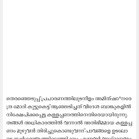
തെ​ര​ഞ്ഞെ​ടു​പ്പ്​ പ്ര​ചാ​ര​ണ​ത്തി​ലു​ട​നീ​ളം അ​മി​ത്​​ഷാ^​ന​രേ​
ന്ദ്ര മോ​ദി കൂ​ട്ടു​കെ​ട്ട്​ ആ​ഞ്ഞ​ടി​ച്ച​ത്​ വി​ദേ​ശ ബാ​ങ്കു​ക​ളി​ൽ
നി​ക്ഷേ​പി​ക്ക​പ്പെ​ട്ട ക​ള്ള​പ്പ​ണ​ത്തി​നെ​തി​രെ​യാ​യി​രു​ന്നു.
ത​ങ്ങ​ൾ അ​ധി​കാ​ര​ത്തി​ൽ വ​ന്നാ​ൽ അ​തി​ഭീ​മ​മാ​യ ക​ള്ള​പ്പ​
ണം മു​ഴു​വ​ൻ തി​രി​ച്ചു​കൊ​ണ്ടു​വ​ന്ന്​ പാ​വ​ങ്ങ​ളെ ഉ​ട​ലോ​
ടെ സ്വ​ർ​ഗ​രാ​ജ്യ​ത്തി​ലെ​ത്തി​ക്കും എ​ന്നവ​ർ വാ​ഗ്​​ദാ​ന​വും