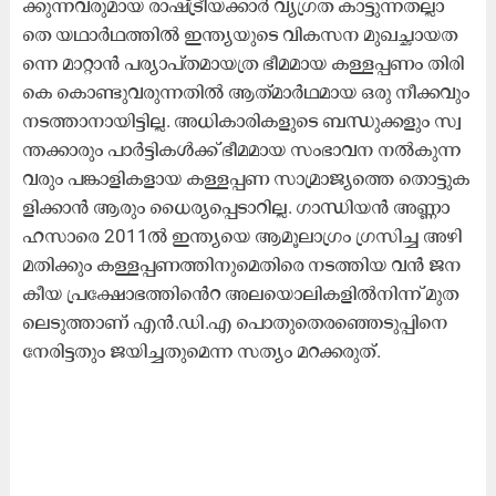
ക്കു​ന്ന​വ​രു​മാ​യ രാ​ഷ്​​ട്രീ​യ​ക്കാ​ർ വ്യ​ഗ്ര​ത കാ​ട്ടു​ന്ന​ത​ല്ലാ​
തെ യ​ഥാ​ർ​ഥ​ത്തി​ൽ ഇ​ന്ത്യ​യു​ടെ വി​ക​സ​ന മു​ഖ​ച്ഛാ​യത​
ന്നെ മാ​റ്റാ​ൻ പ​ര്യാ​പ്​​ത​മാ​യ​ത്ര ഭീ​മ​മാ​യ ക​ള്ള​പ്പ​ണം തി​രി​
കെ കൊ​ണ്ടു​വ​രു​ന്ന​തി​ൽ ആ​ത്​​മാ​ർ​ഥ​മാ​യ ഒ​രു നീ​ക്ക​വും
ന​ട​ത്താ​നാ​യിട്ടി​ല്ല. അ​ധി​കാ​രി​ക​ളു​ടെ ബ​ന്ധു​ക്ക​ളും സ്വ​
ന്ത​ക്കാ​രും പാ​ർ​ട്ടി​ക​ൾ​ക്ക്​ ഭീ​മ​മാ​യ സം​ഭാ​വ​ന ന​ൽ​കു​ന്ന​
വ​രും പ​ങ്കാ​ളി​ക​ളാ​യ ക​ള്ള​പ്പ​ണ സാ​മ്രാ​ജ്യ​ത്തെ തൊ​ട്ടു​ക​
ളി​ക്കാ​ൻ ആ​രും ധൈ​ര്യ​പ്പെ​ടാ​റി​ല്ല. ഗാ​ന്ധി​യ​ൻ അ​ണ്ണാ
ഹ​സാ​രെ 2011ൽ ​ഇ​ന്ത്യ​യെ ആ​മൂ​ലാ​ഗ്രം ഗ്ര​സി​ച്ച അ​ഴി​
മ​തി​ക്കും ക​ള്ള​പ്പ​ണ​ത്തി​നു​മെ​തി​രെ ന​ട​ത്തി​യ വ​ൻ ജ​ന​
കീ​യ പ്ര​േ​ക്ഷാ​ഭ​ത്തി​െ​ൻ​റ അ​ല​യൊ​ലി​ക​ളി​ൽ​നി​ന്ന്​ മു​ത​
ലെ​ടു​ത്താ​ണ്​ എ​ൻ.​ഡി.​എ പൊ​തു​തെ​ര​ഞ്ഞെ​ടു​പ്പി​നെ
നേ​രി​ട്ട​തും ജ​യി​ച്ച​തു​മെ​ന്ന സ​ത്യം മ​റ​ക്ക​രു​ത്.