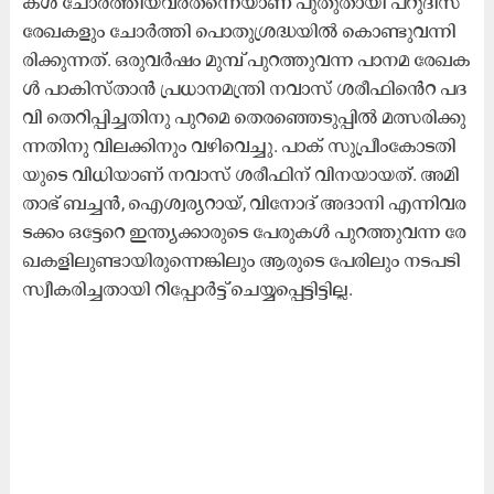
ക​ൾ ചോ​ർ​ത്തി​യ​വ​ർത​ന്നെ​യാ​ണ്​ പു​തു​താ​യി പ​റു​ദീ​സ
രേ​ഖ​ക​ളും ചോ​ർ​ത്തി പൊ​തു​ശ്ര​ദ്ധ​യി​ൽ കൊ​ണ്ടു​വ​ന്നി​
രി​ക്കു​ന്ന​ത്. ഒ​രു​വ​ർ​ഷം മു​മ്പ്​ പു​റ​ത്തു​വ​ന്ന പാ​ന​മ രേ​ഖ​ക​
ൾ പാ​കി​സ്​​താ​ൻ പ്ര​ധാ​ന​മ​ന്ത്രി ന​വാ​സ്​ ശ​രീ​ഫി​െൻ​റ പ​ദ​
വി തെ​റി​പ്പി​ച്ച​തി​നു​ പു​റ​മെ തെ​ര​ഞ്ഞെ​ടു​പ്പി​ൽ മ​ത്സ​രി​ക്കു​
ന്ന​തി​നു വി​ല​ക്കി​നും വ​ഴി​വെ​ച്ചു. പാ​ക്​ സു​പ്രീം​കോ​ട​തി​
യു​ടെ വി​ധി​യാ​ണ്​ ന​വാ​സ്​ ശ​രീ​ഫി​ന്​ വി​ന​യാ​യ​ത്. അ​മി​
താ​ഭ്​ ബ​ച്ച​ൻ, ​െഎ​ശ്വ​ര്യ​റാ​യ്, വി​നോ​ദ്​ അദാ​നി എ​ന്നി​വ​ര​
ട​ക്കം ഒ​േ​ട്ട​റെ ഇന്ത്യ​ക്കാ​രു​ടെ പേ​രു​ക​ൾ പു​റ​ത്തു​വ​ന്ന രേ​
ഖ​ക​ളി​ലു​ണ്ടാ​യി​രു​ന്നെ​ങ്കി​ലും ആ​രു​ടെ പേ​രി​ലും ന​ട​പ​ടി
സ്വീ​ക​രി​ച്ച​താ​യി റി​പ്പോ​ർ​ട്ട്​ ചെ​യ്യ​പ്പെ​ട്ടി​ട്ടി​ല്ല.