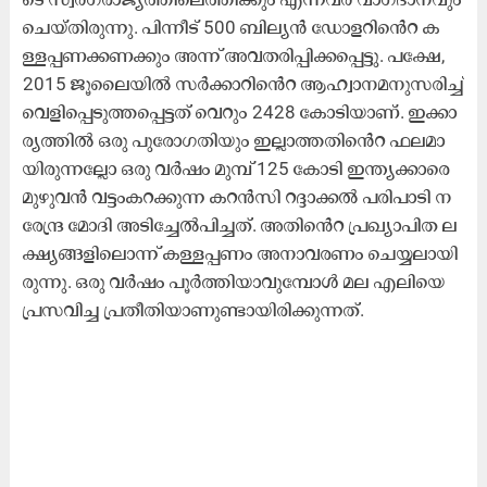
ചെ​യ്​​തി​രു​ന്നു. പി​ന്നീ​ട്​ 500 ബി​ല്യ​ൻ ഡോ​ള​റി​െ​ൻ​റ ക​
ള്ള​പ്പ​ണ​ക്ക​ണ​ക്കും അ​ന്ന്​ അ​വ​ത​രി​പ്പി​ക്ക​പ്പെ​ട്ടു. പ​ക്ഷേ,
2015 ജൂ​ലൈ​യി​ൽ സ​ർ​ക്കാ​റി​െ​ൻ​റ ആ​ഹ്വാ​ന​മ​നു​സ​രി​ച്ച്​
വെ​ളി​പ്പെ​ടു​ത്ത​പ്പെ​ട്ട​ത്​ വെ​റും 2428 കോ​ടി​യാ​ണ്. ഇ​ക്കാ​
ര്യ​ത്തി​ൽ ഒ​രു പു​രോ​ഗ​തി​യും ഇ​ല്ലാ​ത്ത​തി​െ​ൻ​റ ഫ​ല​മാ​
യി​രു​ന്ന​ല്ലോ ഒ​രു വ​ർ​ഷം മു​മ്പ്​ 125 കോ​ടി ഇ​ന്ത്യ​ക്കാ​രെ
മു​ഴു​വ​ൻ വ​ട്ടം​ക​റ​ക്കു​ന്ന ക​റ​ൻ​സി റ​ദ്ദാ​ക്ക​ൽ പ​രി​പാ​ടി ന​
രേ​ന്ദ്ര മോ​ദി അ​ടി​ച്ചേ​ൽ​പി​ച്ച​ത്. അ​തി​െ​ൻ​റ പ്ര​ഖ്യാ​പി​ത ല​
ക്ഷ്യ​ങ്ങ​ളി​ലൊ​ന്ന്​ ക​ള്ള​പ്പ​ണം അ​നാ​വ​ര​ണം ചെ​യ്യ​ലാ​യി​
രു​ന്നു. ഒ​രു വ​ർ​ഷം പൂ​ർത്തി​യാ​വു​േ​മ്പാ​ൾ മ​ല എ​ലി​യെ
പ്ര​സ​വി​ച്ച പ്ര​തീ​തി​യാ​ണു​ണ്ടാ​യി​രി​ക്കു​ന്ന​ത്.