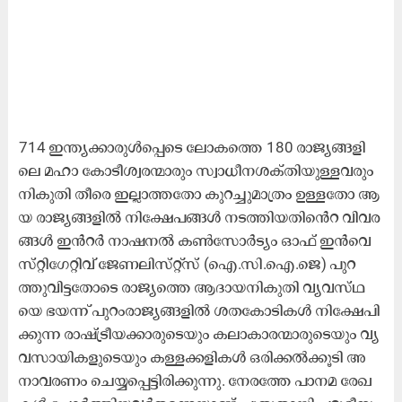
714 ഇ​ന്ത്യ​ക്കാ​രു​ൾ​പ്പെ​ടെ ലോ​ക​ത്തെ 180 രാ​ജ്യ​ങ്ങ​ളി​
ലെ ​മ​ഹാ കോ​ടീ​ശ്വ​ര​ന്മാ​രും സ്വാ​ധീ​ന​ശ​ക്​​തി​യു​ള്ള​വ​രും
നി​കു​തി തീ​രെ ഇ​ല്ലാ​ത്ത​തോ കു​റ​ച്ചു​മാ​ത്രം ഉ​ള്ള​േ​താ ആ​
യ രാ​ജ്യ​ങ്ങ​ളി​ൽ നി​ക്ഷേ​പ​ങ്ങ​ൾ ന​ട​ത്തി​യ​തി​െ​ൻ​റ വി​വ​ര​
ങ്ങ​ൾ ഇ​ൻ​റ​ർ നാ​ഷ​ന​ൽ ക​ൺ​സോ​ർ​ട്യം ഒാ​ഫ്​ ഇ​ൻ​വെ​
സ്​​റ്റി​ഗേ​റ്റിവ്​ ജേ​ണ​ലി​സ്​​റ്റ്​സ്​ (​െഎ.​സി.​െ​എ.​ജെ) പു​റ​
ത്തു​വി​ട്ട​തോ​ടെ രാ​ജ്യ​ത്തെ ആ​ദാ​യ​നി​കു​തി വ്യ​വ​സ്​​ഥ​
യെ ഭ​യ​ന്ന്​ പു​റം​രാ​ജ്യ​ങ്ങ​ളി​ൽ ശ​ത​കോ​ടി​ക​ൾ നി​ക്ഷേ​പി​
ക്കു​ന്ന രാ​ഷ്​​ട്രീ​യ​ക്കാ​രു​ടെ​യും ക​ലാ​കാ​ര​ന്മാ​രു​ടെ​യും വ്യ​
വ​സാ​യി​ക​ളു​ടെ​യും ക​ള്ള​ക്ക​ളി​ക​ൾ ഒ​രി​ക്ക​ൽ​ക്കൂ​ടി അ​
നാ​വ​ര​ണം ചെ​യ്യ​പ്പെ​ട്ടി​രി​ക്കു​ന്നു. നേ​ര​ത്തേ പാ​ന​മ രേ​ഖ​