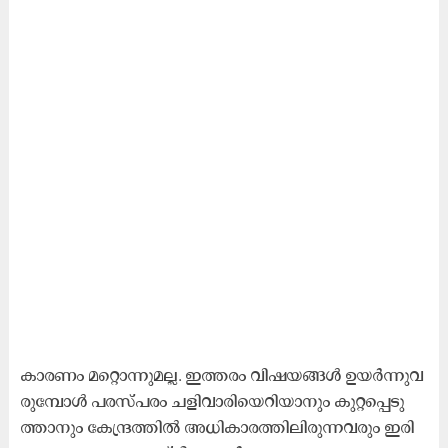
കാ​ര​ണം മ​റ്റൊ​ന്നു​മ​ല്ല. ഇ​ത്ത​രം വി​ഷ​യ​ങ്ങ​ൾ ഉ​യ​ർ​ന്നു​വ​
രു​േ​മ്പാ​ൾ പ​ര​സ്​​പ​രം ചളി​വാ​രി​യെ​റി​യാ​നും കു​റ്റ​പ്പെ​ടു​
ത്താ​നും കേ​ന്ദ്ര​ത്തി​ൽ അ​ധി​കാ​ര​ത്തി​ലി​രു​ന്ന​വ​രും ഇ​രി​