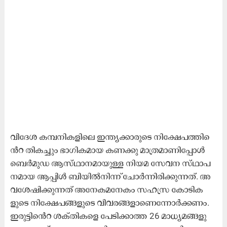
വി​ദേ​ശ ക​മ്പ​നി​ക​ളി​ലെ ഇ​ന്ത്യ​ക്കാ​രു​ടെ നി​ക്ഷേ​പ​ത്തി​െ​
ൻ​റ തി​ക​ച്ചും ഭാ​ഗി​ക​മാ​യ ക​ണ​ക്കു മാ​ത്ര​മാ​ണി​പ്പോ​ൾ
ബെ​ർ​മു​ഡ ആ​സ്​​ഥാ​ന​മാ​യു​ള്ള നി​യ​മ​ സേ​വ​ന സ്​​ഥാ​പ​
ന​മാ​യ ആ​പ്പി​ൾ ബി​യി​ൽ​നി​ന്ന്​ ചോ​ർ​ന്നി​രി​ക്കു​ന്ന​ത്​. അ​
വ​ശേ​ഷി​ക്കു​ന്ന​ത്​ അ​നേ​ക​മ​നേ​കം സ​ഹ​സ്ര കോ​ടി​ക​
ളുടെ നി​ക്ഷേ​പ​ങ്ങ​ളു​ടെ വി​വ​ര​ങ്ങ​ളാ​ണെ​ന്നോ​ർ​ക്ക​ണം.
ഇ​രു​ട്ടി​െ​ൻ​റ ശ​ക്​​തി​ക​ളെ പേ​ടി​ക്കാ​ത്ത 26 മാ​ധ്യ​മ​ങ്ങ​ളു​