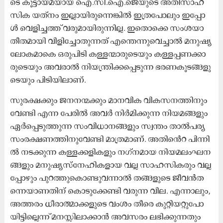
ടെ കൂ​ട്ടാ​യ്​​മ​യാ​യ ​െഎ.​സി.​െഎ.​ജെയുടെ അ​തി​സാ​ഹ​
സി​ക യ​ത്​​നം ഇ​ല്ലാ​യി​രു​​െന്നങ്കി​ൽ ഇ​ത്ര​പോ​ലു​ം ഇ​പ്പോ​
ൾ വെ​ളി​ച്ച​ത്ത്​ വ​രു​മാ​യി​രു​ന്നി​ല്ല. ഇ​തൊ​ക്കെ സം​ശ​യാ​
തീ​ത​മാ​യി വി​ളി​ച്ചോ​തു​ന്ന​ത്​ എ​ന്തെ​ന്നു​വെ​ച്ചാ​ൽ മ​നു​ഷ്യ​
ലോ​ക​മാ​കെ ഒ​രു​പി​ടി ക​ള്ള​ന്മാ​രു​ടെ​യും ക​ള്ള​പ്പ​ണ​ക്കാ​
രു​ടെ​യും അ​വ​രാ​ൽ നി​യ​ന്ത്രി​ക്ക​പ്പെ​ടു​ന്ന ഭ​ര​ണ​കൂ​ട​ങ്ങ​ളു​
ടെ​യും പി​ടി​യി​ലാ​ണ്.
സു​ര​ക്ഷ​ക്കു​ം ജ​ന​ന​ന്മ​ക്കും മാ​ന​വി​ക വി​ക​സ​ന​ത്തി​നും
വേ​ണ്ടി എ​ന്ന പേ​രി​ൽ അ​വ​ർ നി​ർ​മി​ക്കു​ന്ന നി​യ​മ​ങ്ങ​ളും
ഏ​ർ​പ്പെ​ടു​ത്തു​ന്ന സം​വി​ധാ​ന​ങ്ങ​ളും സ്വ​ന്തം താ​ൽ​പ​ര്യ​
സം​ര​ക്ഷ​ണ​ത്തി​നു​വേ​ണ്ടി മാ​ത്ര​മാ​ണ്. അ​തി​െ​ൻ​റ പി​ന്നി​
ൽ ന​ട​ക്കു​ന്ന ക​ള്ള​ക്ക​ളി​ക​ളും ന​ഗ്​​ന​മാ​യ നി​യ​മ​ലം​ഘ​ന​
ങ്ങ​ളും മന​ുഷ്യസ്​​നേ​ഹി​ക​ളാ​യ വ​ല്ല സാ​ഹ​സി​ക​രും വ​ല്ല​
പ്പോ​ഴും പു​റ​ത്തു​കൊ​ണ്ടു​വ​ന്നാ​ൽ ത​ങ്ങ​ളു​ടെ ജീ​വ​ൻത​
ന്നെ​യാ​ണ​തി​ന്​ കൊ​ടു​ക്കേ​ണ്ടി വ​രു​ന്ന വി​ല. എ​ന്നാ​ലും,
അ​ത്ത​രം ധീ​രാ​ത്മാ​ക്ക​ളു​ടെ വം​ശം തീ​രെ കു​റ്റി​യ​റ്റു​പോ​
യി​ട്ടി​ല്ലെ​ന്ന്​ മ​ന​സ്സി​ലാ​ക്കാ​ൻ അ​വ​സ​രം ല​ഭി​ക്കു​ന്ന​തും