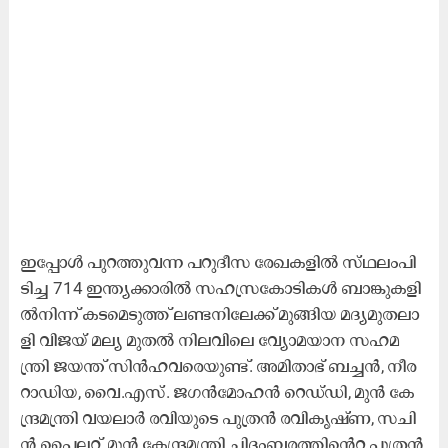
ഇ​പ്പോ​ൾ പു​റ​ത്തു​വ​ന്ന പ​റു​ദീ​സ രേ​ഖ​ക​ളി​ൽ സ്​​ഥ​ലം​പി​
ടി​ച്ച 714 ഇ​ന്ത്യ​ക്കാ​രി​ൽ സ​ഹ​സ്രകോ​ടി​ക​ൾ ബാ​ങ്കു​ക​ളി​
ൽ​നി​ന്ന്​ ക​ട​മെ​ടു​ത്ത്​ ല​ണ്ട​നി​ലേ​ക്ക്​ മു​ങ്ങി​യ മ​ദ്യ​മു​ത​ലാ​
ളി വി​ജ​യ്​ മ​ല്യ മു​ത​ൽ നി​ല​വി​ലെ വ്യോ​മ​യാ​ന സ​ഹ​മ​
ന്ത്രി ജ​യ​ന്ത്​ സി​ൻ​ഹവ​രെ​യു​ണ്ട്. അ​മി​താ​ഭ്​ ബ​ച്ച​ൻ, നീ​ര
റാ​ഡി​യ, വൈ.​എ​സ്. ജ​ഗൻമോ​ഹ​ൻ റെ​ഡ്​ഡി, മു​ൻ കേ​
ന്ദ്ര​മ​ന്ത്രി വ​യ​ലാ​ർ ര​വി​യു​ടെ പു​ത്ര​ൻ ര​വി​കൃ​ഷ്​​ണ, സ​ചി​
ൻ പൈ​ല​റ്റ്, മു​ൻ കേ​ന്ദ്ര​മ​ന്ത്രി ചി​ദം​ബ​ര​ത്തി​െ​ൻ​റ പു​ത്ര​ൻ