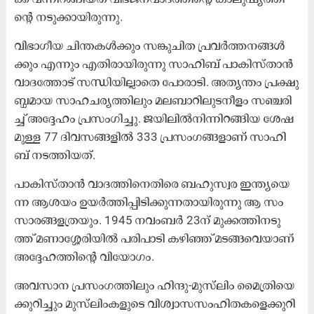
ന്റെ ന​ടു​ക്കാ​യി​രു​ന്നു.
വി​ഭാ​ഗീ​യ ചി​ന്ത​ക​ൾ​ക്കും സ​ങ്കു​ചി​ത പ്ര​വ​ർ​ത്ത​ന​ങ്ങ​ൾ​
ക്കും എ​ന്നും എ​തി​രാ​യി​രു​ന്നു സാ​ഹി​ബ് പാ​കി​സ്താ​ൻ
വാ​ദ​ത്തോ​ട് സ​ന്ധി​യി​ല്ലാ​തെ പോ​രാ​ടി. അ​ത്യ​ന്തം പ്ര​ക്ഷു​
ബ്ധ​മാ​യ സാ​ഹ​ച​ര്യ​ത്തി​ലും മ​ല​ബാ​റി​ലു​ട​നീ​ളം സ​ഞ്ച​രി​
ച്ച് അ​ദ്ദേ​ഹം പ്ര​സം​ഗി​ച്ചു. ജ​യി​ലി​ൽ​നി​ന്നി​റ​ങ്ങി​യ ശേ​ഷ​
മു​ള്ള 77 ദി​വ​സ​ങ്ങ​ളി​ൽ 333 പ്ര​സം​ഗ​ങ്ങ​ളാ​ണ് സാ​ഹി​
ബ് ന​ട​ത്തി​യ​ത്.
പാ​കി​സ്താ​ൻ വാ​ദ​ത്തി​നെ​തി​രെ ബ​ഹു​സ്വ​ര ഇ​ന്ത്യ​യെ​
ന്ന ആ​ശ​യം ഉ​യ​ർ​ത്തി​പ്പി​ടി​ക്കു​ന്ന​താ​യി​രു​ന്നു ആ ​സം​
സാ​ര​ങ്ങ​ള​ത്ര​യും. 1945 ന​വം​ബ​ർ 23ന് ​മു​ക്ക​ത്തി​ന​ടു​
ത്ത് മ​ണാ​ശ്ശേ​രി​യി​ൽ പ​രി​പാ​ടി ക​ഴി​ഞ്ഞ് മ​ട​ങ്ങ​വെ​യാ​ണ്
അ​ദ്ദേ​ഹ​ത്തി​ന്റെ വി​യോ​ഗം.
അ​വ​സാ​ന പ്ര​സം​ഗ​ത്തി​ലും ഹി​ന്ദു-​മു​സ്‍ലിം മൈ​ത്രി​യെ​
ക്കു​റി​ച്ചും മു​സ്‍ലിം​ക​ളു​ടെ വി​ശ്വാ​സ​സം​ഹി​ത​ക​ളെ​ക്കു​റി​