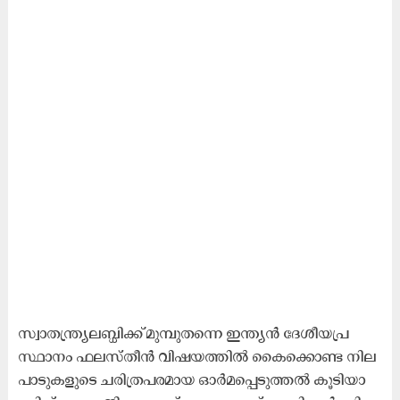
സ്വാ​ത​ന്ത്ര്യ​ല​ബ്ധി​ക്ക് മു​മ്പു​ത​ന്നെ ഇ​ന്ത്യ​ൻ ദേ​ശീ​യ​പ്ര​
സ്ഥാ​നം ഫ​ല​സ്തീ​ൻ വി​ഷ​യ​ത്തി​ൽ കൈ​ക്കൊ​ണ്ട നി​ല​
പാ​ടു​ക​ളു​ടെ ച​രി​ത്ര​പ​ര​മാ​യ ഓ​ർ​മ​പ്പെ​ടു​ത്ത​ൽ കൂ​ടി​യാ​