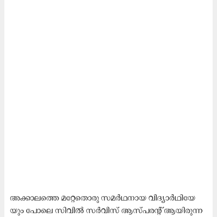
അ​ക്കാ​ല​ത്തെ മ​റ്റേ​തൊ​രു സ​മ​ർ​ഥ​നാ​യ വി​ദ്യാ​ർ​ഥി​യേ​
യും പോ​ലെ സി​വി​ൽ സ​ർ​വി​സ് ആ​സ്പ​ര​ന്റ് ആ​യി​രു​ന്ന