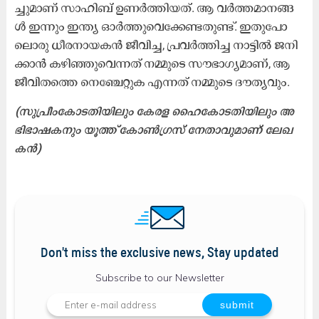
ച്ചു​മാ​ണ് സാ​ഹി​ബ് ഉ​ണ​ർ​ത്തി​യ​ത്. ആ ​വ​ർ​ത്ത​മാ​ന​ങ്ങ​
ൾ ഇ​ന്നും ഇ​ന്ത്യ ഓ​ർ​ത്തു​വെ​ക്കേ​ണ്ട​തു​ണ്ട്. ഇ​തു​പോ​
ലൊ​രു ധീ​ര​നാ​യ​ക​ൻ ജീ​വി​ച്ച, പ്ര​വ​ർ​ത്തി​ച്ച നാ​ട്ടി​ൽ ജ​നി​
ക്കാ​ൻ ക​ഴി​ഞ്ഞു​വെ​ന്ന​ത് ന​മ്മു​ടെ സൗ​ഭാ​ഗ്യ​മാ​ണ്, ആ ​
ജീ​വി​ത​ത്തെ നെ​ഞ്ചേ​റ്റു​ക എ​ന്ന​ത് ന​മ്മു​ടെ ദൗ​ത്യ​വും.
(സു​പ്രീം​കോ​ട​തി​യി​ലും കേ​ര​ള ഹൈ​കോ​ട​തി​യി​ലും അ​
ഭി​ഭാ​ഷ​ക​നും യൂ​ത്ത് കോ​ൺ​ഗ്ര​സ് നേ​താ​വു​മാ​ണ് ലേ​ഖ​
ക​ൻ)
Don't miss the exclusive news, Stay updated
Subscribe to our Newsletter