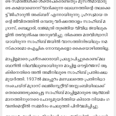
ടെ സ​മ​ര​ങ്ങ​ൾ​ക്ക് ശ​ക്തി​പ​ക​രേ​ണ്ട​തും മു​സ​ൽ​മാ​ന്മാ​രു​
ടെ ക​ട​മ​യാ​ണെ​ന്ന് വാ​ദി​ക്കു​ന്ന ലേ​ഖ​ന​ത്തി​ന്റെ ത​ല​ക്കെ​
ട്ട് ‘ജി​ഹാ​ദു​ൽ അ​ക്ബ​ർ’ എ​ന്നാ​യി​രു​ന്നു. ഹ്ര​സ്വ​മാ​യ ത​
ന്റെ ജീ​വി​ത​ത്തി​ൽ ഒ​മ്പ​തു വ​ർ​ഷ​ത്തോ​ളം സാ​ഹി​ബ് മ​
ദ്രാ​സ്, ബെ​ല്ലാ​രി, രാ​ജ​മ​ന്ദ്രി തു​ട​ങ്ങി​യ വി​വി​ധ ജ​യി​ലു​ക​
ളി​ൽ ത​ട​വു​ശി​ക്ഷ അ​നു​ഭ​വി​ച്ചു. തി​ക​ഞ്ഞ മ​ത​വി​ശ്വാ​സി​
യാ​യി​രു​ന്ന സാ​ഹി​ബ് ജ​യി​ൽ വാ​സ​ത്തി​നി​ട​യി​ലും ന​മ​
സ്കാ​ര​മോ ഐ​ച്ഛി​ക നോ​മ്പു​ക​ളോ കൈ​യൊ​ഴി​ഞ്ഞി​ല്ല.
മാ​പ്പി​ള​മാ​രെ പ്ര​ശ്ന​ക്കാ​രാ​യി പ്ര​ഖ്യാ​പി​ച്ചു​കൊ​ണ്ട് മ​ല​
ബാ​റി​ൽ നി​ല​വി​ലു​ണ്ടാ​യി​രു​ന്ന മാ​പ്പി​ള ഔ​ട്ട്റേ​ജ​സ് ആ​
ക്ടി​നെ​തി​രെ അ​ൽ അ​മീ​നി​ലൂ​ടെ സാ​ഹി​ബ് പ്ര​തി​ഷേ​ധ​
മു​യ​ർ​ത്തി. 1937ൽ ​മ​ല​പ്പു​റം മ​ണ്ഡ​ല​ത്തെ പ്ര​തി​നി​ധാ​
നം​ചെ​യ്ത് മ​ദ്രാ​സ് ലെ​ജി​സ്ലേ​റ്റീ​വ് അ​സ്സം​ബി​യി​ലേ​ക്ക്
തെ​ര​ഞ്ഞെ​ടു​ക്ക​പ്പെ​ട്ട സാ​ഹി​ബ് മാ​പ്പി​ള​മാ​രു​ടെ ആ​ത്മാ​ഭി​
മാ​ന​ത്തി​നു​നേ​രെ ചോ​ദ്യ​മു​യ​ർ​ത്തി​യ കി​രാ​ത നി​യ​മം ഗ​
വ​ൺ​മെ​ന്റി​ൽ സ​മ്മ​ർ​ദം ചെ​ലു​ത്തി പി​ൻ​വ​ലി​പ്പി​ച്ചു.