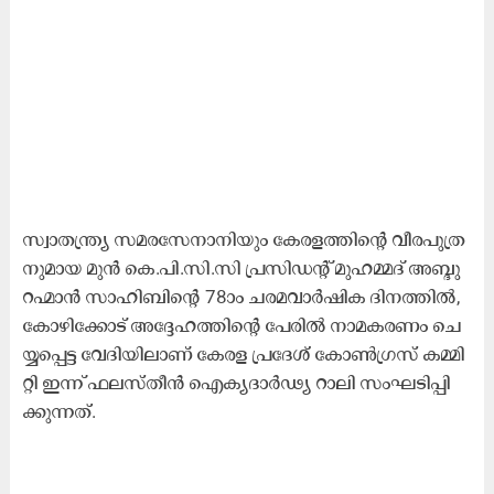
സ്വാ​ത​ന്ത്ര്യ സ​മ​ര​സേ​നാ​നി​യും കേ​ര​ള​ത്തി​ന്റെ വീ​ര​പു​ത്ര​
നു​മാ​യ മു​ൻ കെ.​പി.​സി.​സി പ്ര​സി​ഡ​ന്റ് മു​ഹ​മ്മ​ദ് അ​ബ്ദു​
റ​ഹ്മാ​ൻ സാ​ഹി​ബി​ന്റെ 78ാം ച​ര​മ​വാ​ർ​ഷി​ക ദി​ന​ത്തി​ൽ,
കോ​ഴി​ക്കോ​ട് അ​ദ്ദേ​ഹ​ത്തി​ന്റെ പേ​രി​ൽ നാ​മ​ക​ര​ണം ചെ​
യ്യ​പ്പെ​ട്ട വേ​ദി​യി​ലാ​ണ് കേ​ര​ള പ്ര​ദേ​ശ് കോ​ൺ​ഗ്ര​സ് ക​മ്മി​
റ്റി ഇ​ന്ന് ഫ​ല​സ്തീ​ൻ ഐ​ക്യ​ദാ​ർ​ഢ്യ റാ​ലി സം​ഘ​ടി​പ്പി​
ക്കു​ന്ന​ത്.