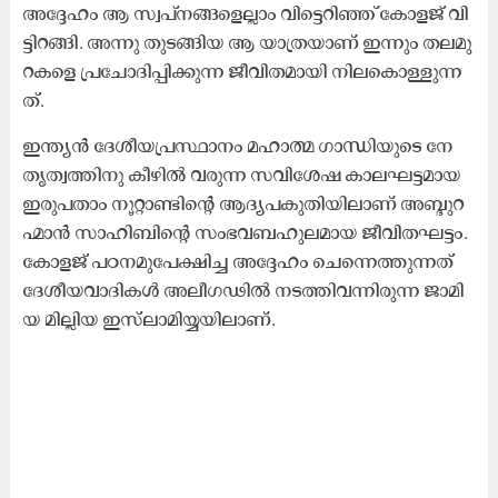
അ​ദ്ദേ​ഹം ആ ​സ്വ​പ്ന​ങ്ങ​ളെ​ല്ലാം വി​ട്ടെ​റി​ഞ്ഞ് കോ​ള​ജ് വി​
ട്ടി​റ​ങ്ങി. അ​ന്നു തു​ട​ങ്ങി​യ ആ ​യാ​ത്ര​യാ​ണ് ഇ​ന്നും ത​ല​മു​
റ​ക​ളെ പ്ര​ചോ​ദി​പ്പി​ക്കു​ന്ന ജീ​വി​ത​മാ​യി നി​ല​കൊ​ള്ളു​ന്ന​
ത്.
ഇ​ന്ത്യ​ൻ ദേ​ശീ​യ​പ്ര​സ്ഥാ​നം മ​ഹാ​ത്മ ഗാ​ന്ധി​യു​ടെ നേ​
തൃ​ത്വ​ത്തി​നു കീ​ഴി​ൽ വ​രു​ന്ന സ​വി​ശേ​ഷ കാ​ല​ഘ​ട്ട​മാ​യ
ഇ​രു​പ​താം നൂ​റ്റാ​ണ്ടി​ന്റെ ആ​ദ്യ​പ​കു​തി​യി​ലാ​ണ് അ​ബ്ദു​റ​
ഹ്മാ​ൻ സാ​ഹി​ബി​ന്റെ സം​ഭ​വ​ബ​ഹു​ല​മാ​യ ജീ​വി​ത​ഘ​ട്ടം.
കോ​ള​ജ് പ​ഠ​ന​മു​പേ​ക്ഷി​ച്ച അ​ദ്ദേ​ഹം ചെ​ന്നെ​ത്തു​ന്ന​ത്
ദേ​ശീ​യ​വാ​ദി​ക​ൾ അ​ലീ​ഗ​ഢി​ൽ ന​ട​ത്തി​വ​ന്നി​രു​ന്ന ജാ​മി​
യ മി​ല്ലി​യ ഇ​സ്‍ലാ​മി​യ്യ​യി​ലാ​ണ്.