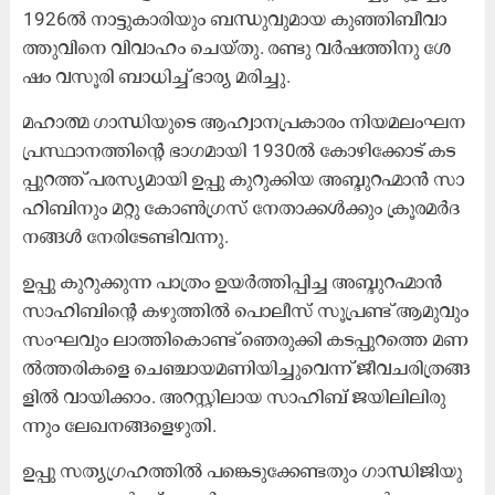
1926ൽ ​നാ​ട്ടു​കാ​രി​യും ബ​ന്ധു​വു​മാ​യ കു​ഞ്ഞി​ബീ​വാ​
ത്തു​വി​നെ വി​വാ​ഹം ചെ​യ്തു. ര​ണ്ടു വ​ർ​ഷ​ത്തി​നു ശേ​
ഷം വ​സൂ​രി ബാ​ധി​ച്ച് ഭാ​ര്യ മ​രി​ച്ചു.
മ​ഹാ​ത്മ ഗാ​ന്ധി​യു​ടെ ആ​ഹ്വാ​ന​പ്ര​കാ​രം നി​യ​മ​ലം​ഘ​ന
പ്ര​സ്ഥാ​ന​ത്തി​ന്റെ ഭാ​ഗ​മാ​യി 1930ൽ ​കോ​ഴി​ക്കോ​ട് ക​ട​
പ്പു​റ​ത്ത് പ​ര​സ്യ​മാ​യി ഉ​പ്പു കു​റു​ക്കി​യ അ​ബ്ദു​റ​ഹ്മാ​ൻ സാ​
ഹി​ബി​നും മ​റ്റു കോ​ൺ​ഗ്ര​സ് നേ​താ​ക്ക​ൾ​ക്കും ക്രൂ​ര​മ​ർ​ദ​
ന​ങ്ങ​ൾ നേ​രി​ടേ​ണ്ടി​വ​ന്നു.
ഉ​പ്പു കു​റു​ക്കു​ന്ന പാ​ത്രം ഉ​യ​ർ​ത്തി​പ്പി​ച്ച അ​ബ്ദു​റ​ഹ്മാ​ൻ
സാ​ഹി​ബി​ന്റെ ക​ഴു​ത്തി​ൽ പൊ​ലീ​സ് സൂ​പ്ര​ണ്ട് ആ​മു​വും
സം​ഘ​വും ലാ​ത്തി​കൊ​ണ്ട് ഞെ​രു​ക്കി ക​ട​പ്പു​റ​ത്തെ മ​ണ​
ൽ​ത്ത​രി​ക​ളെ ചെ​ഞ്ചാ​യ​മ​ണി​യി​ച്ചു​വെ​ന്ന് ജീ​വ​ച​രി​ത്ര​ങ്ങ​
ളി​ൽ വാ​യി​ക്കാം. അ​റ​സ്റ്റി​ലാ​യ സാ​ഹി​ബ് ജ​യി​ലി​ലി​രു​
ന്നും ലേ​ഖ​ന​ങ്ങ​ളെ​ഴു​തി.
ഉ​പ്പു സ​ത്യ​ഗ്ര​ഹ​ത്തി​ൽ പ​ങ്കെ​ടു​ക്കേ​ണ്ട​തും ഗാ​ന്ധി​ജി​യു​