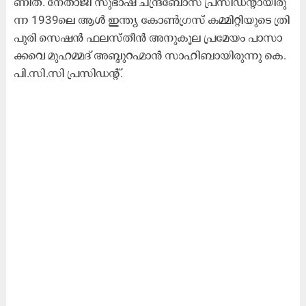
ണി​ത്. നേ​താ​ജി സു​ഭാ​ഷ് ച​ന്ദ്ര​ബോ​സ് പ്ര​സി​ഡ​ന്റാ​യി​രു​
ന്ന 1939ലെ ​ആ​ൾ ഇ​ന്ത്യ കോ​ൺ​ഗ്ര​സ് ക​മ്മി​റ്റി​യു​ടെ ത്രി​
പു​രി സെ​ഷ​ൻ ഫ​ല​സ്തീ​ൻ അ​നു​കൂ​ല പ്ര​മേ​യം പാ​സാ​
ക്ക​വെ മു​ഹ​മ്മ​ദ് അ​ബ്ദു​റ​ഹ്മാ​ൻ സാ​ഹി​ബാ​യി​രു​ന്നു കെ.​
പി.​സി.​സി പ്ര​സി​ഡ​ന്റ്.