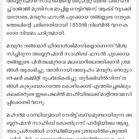
അ​ബ്ദു​റ​ഹ്മാ​ൻ സാ​ഹി​ബി​ന്റെ പ്രൈ​വ​റ്റ് ബി​ൽ പ​രി​ഗ​ണി​
ച്ച് രാ​ജാ​ജി മ​ന്ത്രി​സ​ഭ മാ​പ്പി​ള ഔ​ട്ട്റേ​ജ​സ് ആ​ക്ട് റ​ദ്ദാ​ക്കി​
യ​തോ​ടെ, മ​മ്പു​റം ഫ​സ​ൽ പൂ​ക്കോ​യ ത​ങ്ങ​ളു​ടെ നാ​ടു​ക​
ട​ത്ത​ലി​ന്റെ പ​രി​ണ​തി​യാ​യി 1855ൽ ​നി​ല​വി​ൽ വ​ന്ന ക​
ഠോ​ര നി​യ​മം ച​രി​ത്ര​മാ​യി.
മ​മ്പു​റം ത​ങ്ങ​ന്മാ​ർ ധീ​ര​ദേ​ശാ​ഭി​മാ​നി​ക​ളാ​ണെ​ന്ന് വി​ശ്വ​
സി​ച്ചി​രു​ന്ന അ​ബ്ദു​റ​ഹ്മാ​ൻ സാ​ഹി​ബ് ഫ​സ​ൽ പൂ​ക്കോ​യ
ത​ങ്ങ​ളു​ടെ പി​ൻ​ത​ല​മു​റ​യെ മ​ല​ബാ​റി​ലെ​ത്തി​ക്കാ​ൻ ശ്ര​മ​
ങ്ങ​ൾ ആ​രം​ഭി​ച്ചു. അ​തി​നാ​യി അ​ദ്ദേ​ഹം ‘മ​മ്പു​റം റെ​സ്റ്റോ​
റേ​ഷ​ൻ ക​മ്മി​റ്റി’ രൂ​പ​വ​ത്ക​രി​ച്ചു. തു​ർ​ക്കി​യി​ൽ​നി​ന്ന് ത​
ങ്ങ​ൾ കു​ടും​ബാം​ഗ​ത്തെ കോ​ഴി​ക്കോ​ട് എ​ത്തി​ച്ചെ​ങ്കി​ലും
ക​ല​ക്ട​റു​ടെ ഇ​ട​പെ​ട​ലി​ൽ മാ​ഹി​യി​ലേ​ക്ക് മാ​റ്റി​ത്താ​മ​സി​
പ്പി​ക്കേ​ണ്ടി വ​ന്നു.
മ​ഹാ​ത്മ ഗാ​ന്ധി​യു​മാ​യി നേ​രി​ട്ട് ബ​ന്ധ​മു​ണ്ടാ​യി​രു​ന്ന അ​
ബ്ദു​റ​ഹ്മാ​ൻ സാ​ഹി​ബ് കോ​ൺ​ഗ്ര​സ് പാ​ർ​ട്ടി​യി​ലെ ആ​ഭ്യ​
ന്ത​ര പ്ര​ശ്ന​ങ്ങ​ൾ ഗാ​ന്ധി​ജി​യു​ടെ ശ്ര​ദ്ധ​യി​ൽ​പെ​ടു​ത്തി.