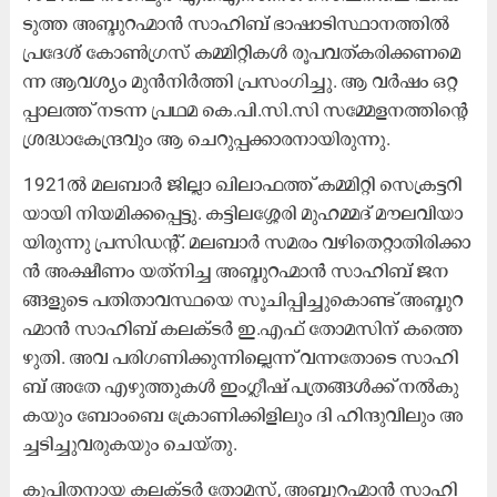
ടു​ത്ത അ​ബ്ദു​റ​ഹ്മാ​ൻ സാ​ഹി​ബ് ഭാ​ഷാ​ടി​സ്ഥാ​ന​ത്തി​ൽ
പ്ര​ദേ​ശ് കോ​ൺ​ഗ്ര​സ് ക​മ്മി​റ്റി​ക​ൾ രൂ​പ​വ​ത്ക​രി​ക്ക​ണ​മെ​
ന്ന ആ​വ​ശ്യം മു​ൻ​നി​ർ​ത്തി പ്ര​സം​ഗി​ച്ചു. ആ ​വ​ർ​ഷം ഒ​റ്റ​
പ്പാ​ല​ത്ത് ന​ട​ന്ന പ്ര​ഥ​മ കെ.​പി.​സി.​സി സ​മ്മേ​ള​ന​ത്തി​ന്റെ ​
ശ്ര​ദ്ധാ​കേ​ന്ദ്ര​വും ആ ​ചെ​റു​പ്പ​ക്കാ​ര​നാ​യി​രു​ന്നു.
1921ൽ ​മ​ല​ബാ​ർ ജി​ല്ലാ ഖി​ലാ​ഫ​ത്ത് ക​മ്മി​റ്റി സെ​ക്ര​ട്ട​റി​
യാ​യി നി​യ​മി​ക്ക​പ്പെ​ട്ടു. ക​ട്ടി​ല​ശ്ശേ​രി മു​ഹ​മ്മ​ദ് മൗ​ല​വി​യാ​
യി​രു​ന്നു പ്ര​സി​ഡ​ന്റ്. മ​ല​ബാ​ർ സ​മ​രം വ​ഴി​തെ​റ്റാ​തി​രി​ക്കാ​
ൻ അ​ക്ഷീ​ണം യ​ത്നി​ച്ച അ​ബ്ദു​റ​ഹ്മാ​ൻ സാ​ഹി​ബ് ജ​ന​
ങ്ങ​ളു​ടെ പ​തി​താ​വ​സ്ഥ​യെ സൂ​ചി​പ്പി​ച്ചു​കൊ​ണ്ട് അ​ബ്ദു​റ​
ഹ്മാ​ൻ സാ​ഹി​ബ് ക​ല​ക്ട​ർ ഇ.​എ​ഫ് തോ​മ​സി​ന് ക​ത്തെ​
ഴു​തി. അ​വ പ​രി​ഗ​ണി​ക്കു​ന്നി​ല്ലെ​ന്ന് വ​ന്ന​തോ​ടെ സാ​ഹി​
ബ് അ​തേ എ​ഴു​ത്തു​ക​ൾ ഇം​ഗ്ലീ​ഷ് പ​ത്ര​ങ്ങ​ൾ​ക്ക് ന​ൽ​കു​
ക​യും ബോം​ബെ ക്രോ​ണി​ക്കി​ളി​ലും ദി ​ഹി​ന്ദു​വി​ലും അ​
ച്ച​ടി​ച്ചു​വ​രു​ക​യും ചെ​യ്തു.
കു​പി​ത​നാ​യ ക​ല​ക്ട​ർ തോ​മ​സ്, അ​ബ്ദു​റ​ഹ്മാ​ൻ സാ​ഹി​