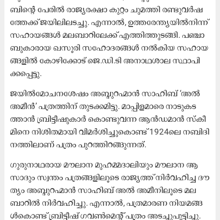
ബി​ന്റെ പേ​രി​ൽ രാ​ജ്യ​ര​ക്ഷാ കു​റ്റം ചു​മ​ത്തി ര​ണ്ടു​വ​ർ​ഷ​
ത്തേ​ക്ക് ജ​യി​ലി​ല​ട​ച്ചു. എ​ന്നാ​ൽ, ഉ​ത്ത​രേ​ന്ത്യ​യി​ൽ​നി​ന്ന്
സ​ഹാ​യ​ങ്ങ​ൾ മ​ല​ബാ​റി​ലേ​ക്ക് എ​ത്തി​ത്തു​ട​ങ്ങി. പ​ഞ്ചാ​
ബു​കാ​രാ​യ ഖ​സൂ​രി സ​ഹോ​ദ​ര​ങ്ങ​ൾ ന​ൽ​കി​യ സ​ഹാ​യ​
ങ്ങ​ളി​ൽ കോ​ഴി​ക്കോ​ട് ജെ.​ഡി.​ടി അ​നാ​ഥ​ശാ​ല സ്ഥാ​പി​
ക്ക​പ്പെ​ട്ടു.
ജ​യി​ൽ​മോ​ച​ന​ശേ​ഷം അ​ബ്ദു​റ​ഹ്മാ​ൻ സാ​ഹി​ബ് ‘അ​ൽ
അ​മീ​ൻ’ പ​ത്ര​ത്തി​ന് തു​ട​ക്ക​മി​ട്ടു. മാ​പ്പി​ള​മാ​രെ നാ​ടു​ക​ട​
ത്താ​ൻ ബ്രി​ട്ടീ​ഷു​കാ​ർ കൊ​ണ്ടു​വ​ന്ന ആ​ൻ​ഡ​മാ​ൻ സ്കീ​
മി​നെ നി​ശി​ത​മാ​യി വി​മ​ർ​ശി​ച്ചു​കൊ​ണ്ട് 1924ലെ ​ന​ബി​ദി​
ന​ത്തി​ലാ​ണ് പ​ത്രം പു​റ​ത്തി​റ​ങ്ങു​ന്ന​ത്.
ഗു​രു​നാ​ഥ​രാ​യ മൗ​ലാ​ന മു​ഹ​മ്മ​ദാ​ലി​യും മൗ​ലാ​ന ആ​
സാ​ദും സ്വ​ന്തം പ​ത്ര​ങ്ങ​ളി​ലൂ​ടെ രാ​ജ്യ​ത്ത് നി​ർ​വ​ഹി​ച്ച ദൗ​
ത്യം അ​ബ്ദു​റ​ഹ്മാ​ൻ സാ​ഹി​ബ് അ​ൽ അ​മീ​നി​ലൂ​ടെ മ​ല​
ബാ​റി​ൽ നി​ർ​വ​ഹി​ച്ചു. എ​ന്നാ​ൽ, പ​ത്ര​മാ​ര​ണ നി​യ​മ​ങ്ങ​
ൾ​കൊ​ണ്ട് ബ്രി​ട്ടീ​ഷ് ഗ​വ​ൺ​മെ​ന്റ് പ​ത്രം അ​ട​ച്ചു​പൂ​ട്ടി​ച്ചു.