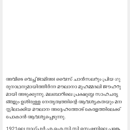
അ​വി​ടെ വെ​ച്ച് ജാ​മി​അഃ വൈ​സ് ചാ​ൻ​സ​ല​റും പ്രി​യ ഗു​
രു​നാ​ഥ​നു​മാ​യി​ത്തീ​ർ​ന്ന മൗ​ലാ​നാ മു​ഹ​മ്മ​ദ​ലി ജൗ​ഹ​റു​
മാ​യി അ​ടു​ക്കു​ന്നു. മ​ല​ബാ​റി​ലെ പ്ര​ക്ഷു​ബ്ധ സാ​ഹ​ച​ര്യ​
ങ്ങ​ളും ഉ​ശി​രു​ള്ള നേ​തൃ​ത്വ​ത്തി​ന്റെ ആ​വ​ശ്യ​ക​ത​യും മ​ന​
സ്സി​ലാ​ക്കി​യ മൗ​ലാ​ന അ​ദ്ദേ​ഹ​ത്തോ​ട് കേ​ര​ള​ത്തി​ലേ​ക്ക്
പോ​കാ​ൻ ആ​വ​ശ്യ​പ്പെ​ടു​ന്നു.
1921ലെ ​നാ​ഗ്പു​ർ എ.​ഐ.​സി.​സി സെ​ഷ​നി​ലെ പ​ങ്കെ​