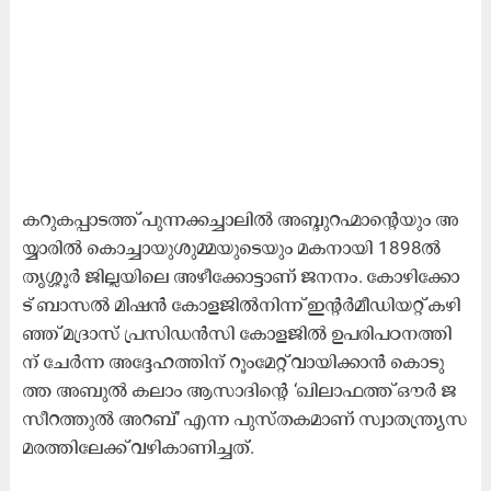
ക​റു​ക​പ്പാ​ട​ത്ത് പു​ന്ന​ക്ക​ച്ചാ​ലി​ൽ അ​ബ്ദു​റ​ഹ്മാ​ന്റെ​യും അ​
യ്യാ​രി​ൽ കൊ​ച്ചാ​യു​ശു​മ്മ​യു​ടെ​യും മ​ക​നാ​യി 1898ൽ ​
തൃ​ശ്ശൂ​ർ ജി​ല്ല​യി​ലെ അ​ഴീ​ക്കോ​ട്ടാ​ണ് ജ​ന​നം. കോ​ഴി​ക്കോ​
ട് ബാ​സ​ൽ മി​ഷ​ൻ കോ​ള​ജി​ൽ​നി​ന്ന് ഇ​ന്റ​ർ​മീ​ഡി​യ​റ്റ് ക​ഴി​
ഞ്ഞ് മ​ദ്രാ​സ് പ്ര​സി​ഡ​ൻ​സി കോ​ള​ജി​ൽ ഉ​പ​രി​പ​ഠ​ന​ത്തി​
ന് ചേ​ർ​ന്ന അ​ദ്ദേ​ഹ​ത്തി​ന് റൂം​മേ​റ്റ് വാ​യി​ക്കാ​ൻ കൊ​ടു​
ത്ത അ​ബു​ൽ ക​ലാം ആ​സാ​ദി​ന്റെ ‘ഖി​ലാ​ഫ​ത്ത് ഔ​ർ ജ​
സീ​റ​ത്തു​ൽ അ​റ​ബ്’ എ​ന്ന പു​സ്ത​ക​മാ​ണ് സ്വാ​ത​ന്ത്ര്യ​സ​
മ​ര​ത്തി​ലേ​ക്ക് വ​ഴി​കാ​ണി​ച്ച​ത്.