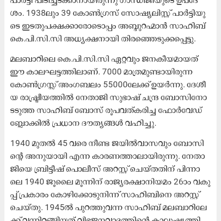
പാ​ർ​ട്ടി പി​ടി​ച്ച​ട​ക്കാ​നാ​യി​രു​ന്നു ഗാ​ന്ധി​ജി​യു​ടെ ഉ​പ​ദേ​
ശം. 1938ലും 39 ​കോ​ൺ​ഗ്ര​സ് സോ​ഷ്യ​ലി​സ്റ്റ് പാ​ർ​ട്ടി​യു​
ടെ ഇ​ട​തു​പ​ക്ഷ​ക്കാ​രോ​ടൊ​പ്പം അ​ബ്ദു​റ​ഹ്മാ​ൻ സാ​ഹി​ബ്
കെ.​പി.​സി.​സി അ​ധ്യ​ക്ഷ​നാ​യി തി​ര​ഞ്ഞെ​ടു​ക്ക​പ്പെ​ട്ടു.
മ​ല​ബാ​റി​ലെ കെ.​പി.​സി.​സി ഏ​റ്റ​വും ജ​ന​കീ​യ​മാ​യ​ത്
ഈ ​കാ​ല​ഘ​ട്ട​ത്തി​ലാ​ണ്. 7000 മാ​ത്ര​മു​ണ്ടാ​യി​രു​ന്ന
കോ​ൺ​ഗ്ര​സ്സ് അം​ഗ​ബ​ലം 55000ലേ​ക്ക് ഉ​യ​ർ​ന്നു. ദേ​ശീ​
യ രാ​ഷ്ട്രീ​യ​ത്തി​ൽ നേ​താ​ജി സു​ഭാ​ഷ് ച​ന്ദ്ര ബോ​സി​നോ​
ട​ടു​ത്ത സാ​ഹി​ബ് ബോ​സ് രൂ​പ​വ​ത്ക​രി​ച്ച ഫോ​ർ​വേ​ഡ്
ബ്ലോ​ക്കി​ൽ പ്ര​ധാ​ന ദൗ​ത്യ​ങ്ങ​ൾ വ​ഹി​ച്ചു.
1940 മു​ത​ൽ 45 വ​രെ നീ​ണ്ട ജ​യി​ൽ​വാ​സ​വും ബോ​സി​
ന്റെ അ​നു​യാ​യി എ​ന്ന കാ​ര​ണ​ത്താ​ലാ​യി​രു​ന്നു. നേ​താ​
ജി​യെ ബ്രി​ട്ടീ​ഷ് പൊ​ലീ​സ് അ​റ​സ്റ്റ് ചെ​യ്ത​തി​ന് പി​ന്നാ​
ലെ 1940 ജൂ​ലൈ മൂ​ന്നി​ന് രാ​ജ്യ​ര​ക്ഷാ​നി​യ​മം 26ാം വ​കു​
പ്പ് പ്ര​കാ​രം കോ​ഴി​ക്കോ​ടു​നി​ന്ന് സാ​ഹി​ബി​നെ അ​റ​സ്റ്റ്
ചെ​യ്തു. 1945ൽ ​പു​റ​ത്തു​വ​ന്ന സാ​ഹി​ബ് മ​ല​ബാ​റി​ലേ​
ക്ക് വ​ന്നി​റ​ങ്ങി​യ​ത് വി​ഭ​ജ​ന​വാ​ദ​ത്തി​ന്റെ കാ​ലു​ഷ്യ​ത്തി​