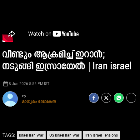
വീണ്ടും ആക്രമിച്ച് ഇറാൻ;
നടുങ്ങി ഇസ്രായേൽ | Iran israel
date_range
8 Jun 2026 5:55 PM IST
By
മാധ്യമം ലേഖകൻ
TAGS:
Israel Iran War
US Israel Iran War
Iran Israel Tensions