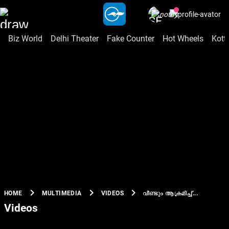
Biz World
Delhi Theater
Fake Counter
Hot Wheels
Kott
chevron_right
chevron_right
chevron_right
വീണ്ടും ആക്രമിച്ച്...
HOME
MULTIMEDIA
VIDEOS
Videos