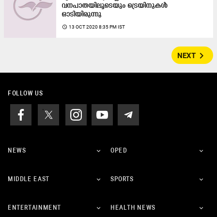
വനപാതയിലൂടെയും ട്രെയിനുകൾ
ഒാടിയിരുന്നു
access_time
13 OCT 2020 8:35 PM IST
navigate_next
NEXT
FOLLOW US
NEWS
OPED
MIDDLE EAST
SPORTS
ENTERTAINMENT
HEALTH NEWS