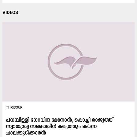
VIDEOS
THRISSUR
പ​ന​മ്പി​ള്ളി ഗോ​വി​ന്ദ മേ​നോ​ൻ; കൊച്ചി രാജ്യത്ത്
സ്വാതന്ത്ര്യ സമരത്തിന് കരുത്തുപകർന്ന
ചാലക്കുടിക്കാരൻ