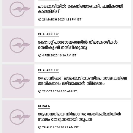
ചാലക്കുടിയിൽ കെ​ണി​യൊ​രു​ക്കി, പു​ലി​ക്കാ​യി
കാ​ത്തി​രി​പ്പ്
access_time
28 MARCH 2025 1:38 PM IST
CHALAKKUDY
കോട്ടാറ്റ് പാടശേഖരത്തിൽ നീലക്കോഴികൾ
നെൽകൃഷി നശിപ്പിക്കുന്നു
access_time
4 FEB 2025 10:36 AM IST
CHALAKKUDY
തുലാവർഷം: ചാലക്കുടിപ്പുഴയിലെ ഡാമുകളിലെ
അധികജലം ഒഴിവാക്കാൻ നിർദേശം
access_time
22 OCT 2024 8:35 AM IST
KERALA
ആണവനിലയ നിർമാണം; അതിരപ്പിള്ളിയിൽ
സ്ഥലം തേടുന്നതായി സൂചന
access_time
29 AUG 2024 10:21 AM IST