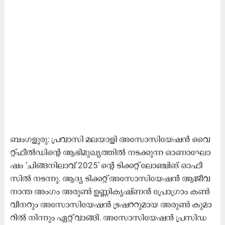
ബം​ഗ​ളൂ​രു: പ്ര​വാ​സി മ​ല​യാ​ളി അ​സോ​സി​യേ​ഷ​ൻ വൈ​
റ്റ്ഫീ​ൽ​ഡി​ന്റെ ആ​ഭി​മു​ഖ്യ​ത്തി​ൽ ന​ട​ക്കു​ന്ന ഓ​ണാ​ഘോ​
ഷം ‘ചി​ങ്ങ​നി​ലാ​വ് 2025’ ന്റെ ​ടി​ക്ക​റ്റ് ലോ​ഞ്ചി​ങ് ഓ​ഫീ​
സി​ൽ ന​ട​ന്നു. ആ​ദ്യ ടി​ക്ക​റ്റ് അ​സോ​സി​യേ​ഷ​ൻ ആ​ജീ​വ​
നാ​ന്ത അം​ഗം അ​രു​ൺ ഉ​ണ്ണി​കൃ​ഷ്ണ​ൻ പ്രോ​ഗ്രാം ക​ൺ​
വീ​ന​റും അ​സോ​സി​യേ​ഷ​ൻ ട്ര​ഷ​റ​റു​മാ​യ അ​രു​ൺ കു​മാ​
റി​ൽ നി​ന്നും ഏ​റ്റ് വാ​ങ്ങി. അ​സോ​സി​യേ​ഷ​ൻ പ്ര​സി​ഡ​