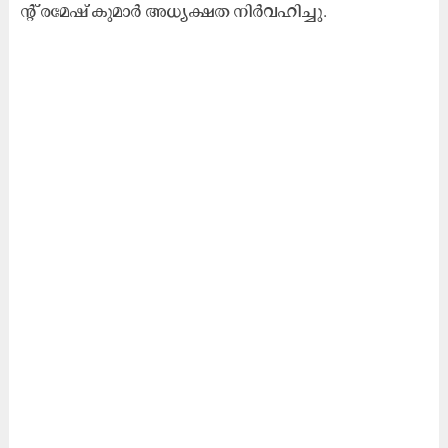
ന്റ്‌ ര​മേ​ഷ് കു​മാ​ർ അ​ധ്യ​ക്ഷ​ത നി​ർ​വ​ഹി​ച്ചു.