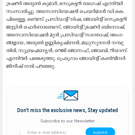
ട്ര​ഷ​റ​ർ അ​രു​ൺ കു​മാ​ർ, സെ​ക്ര​ട്ട​റി രാ​ഗേ​ഷ് എ​ന്നി​വ​ർ
സം​സാ​രി​ച്ചു. അ​സോ​സി​യേ​ഷ​ൻ ചെ​യ​ർ​മാ​ൻ ഡി.​കെ.
പി​ള്ളൈ, വൈ​സ് പ്ര​സി​ഡ​ന്റ്‌ നി​ഷ, ജോ​യി​ന്റ് സെ​ക്ര​ട്ട​റി
ജ​സ്റ്റി​ൻ ഫെ​ർ​ണാ​ണ്ടേ​സ്, ജോ​യി​ന്റ് ട്ര​ഷ​റ​ർ ബി​നോ​ഷ്,
അ​സോ​സി​യേ​ഷ​ൻ മു​ൻ പ്ര​സി​ഡ​ന്റ്‌ സ​ന്തോ​ഷ്‌, അം​ഗ​
ങ്ങ​ളാ​യ, അ​രു​ൺ ഉ​ണ്ണി​കൃ​ഷ്ണ​ൻ, മ​ധു​സൂ​ദ​ന​ൻ ന​മ്പൂ​
തി​രി, സു​ബ്ര​ഹ്മ​ണ്യ​ൻ, റെ​ജി ജോ​സ​ഫ്, ജോ​ബി, റി​യാ​സ്
എ​ന്നി​വ​ർ പ​​ങ്കെ​ടു​ത്തു. പ്രോ​ഗ്രാം ജോ​യി​ന്റ് ക​ൺ​വീ​ന​ർ
ജി​നീ​ഷ് ന​ന്ദി പ​റ​ഞ്ഞു.
Don't miss the exclusive news, Stay updated
Subscribe to our Newsletter