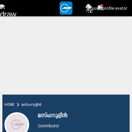
chevron_right
HOME
മസ്ഹറുദ്ദീൻ
മസ്ഹറുദ്ദീൻ
Contributor