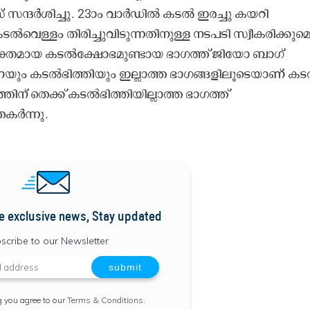
സന്ദർശിച്ചു. 23ാം വാർഡിൽ കടൽ ഇരച്ചു കയറി
ൽവെള്ളം തിരിച്ചുവിടുന്നതിനുള്ള നടപടി സ്വീകരിക്കുമെന
ശക്തമായ കടൽക്ഷോഭമുണ്ടായ ഭാഗത്ത് ജിയോ ബാഗ്
ും കടൽഭിത്തിയും ഇല്ലാത്ത ഭാഗങ്ങളിലൂടെയാണ് ക
ിന് തെക്ക് കടൽഭിത്തിയില്ലാത്ത ഭാഗത്ത്
തകർന്നു.
e exclusive news, Stay updated
scribe to our Newsletter
g you agree to our
Terms & Conditions
.