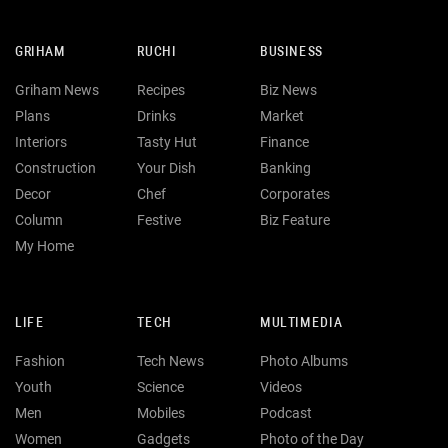
GRIHAM
RUCHI
BUSINESS
Griham News
Recipes
Biz News
Plans
Drinks
Market
Interiors
Tasty Hut
Finance
Construction
Your Dish
Banking
Decor
Chef
Corporates
Column
Festive
Biz Feature
My Home
LIFE
TECH
MULTIMEDIA
Fashion
Tech News
Photo Albums
Youth
Science
Videos
Men
Mobiles
Podcast
Women
Gadgets
Photo of the Day