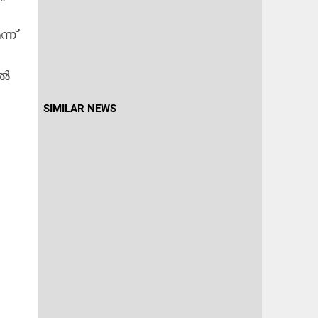
്ന്
ടൽ
SIMILAR NEWS