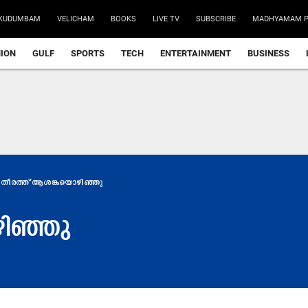
KUDUMBAM
VELICHAM
BOOKS
LIVE TV
SUBSCRIBE
MADHYAMAM P
NION
GULF
SPORTS
TECH
ENTERTAINMENT
BUSINESS
തീരത്ത് ആശങ്കയൊഴിഞ്ഞു
ിഞ്ഞു