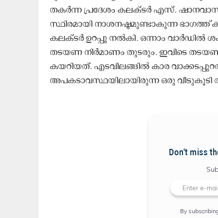
തകർന്ന പ്രദേശം കലക്ടർ എസ്. ഷാനവാസ് 
സ്ഥിരമായി നാശനഷ്ടമുണ്ടാകുന്ന ഭാഗത്ത് കട
കലക്ടർ ഉറപ്പു നൽകി. ഒന്നാം വാർഡിൽ 
തടയണ നിർമാണം തുടരും. ഇവിടെ തടയണയ
കയറിയത്. എടവിലങ്ങിൽ കാര വാക്കടപ്പുറത്ത
അപകടാവസ്ഥയിലായിരുന്ന ഒരു വീടുകൂടി 
Don't miss th
Sub
By subscribin