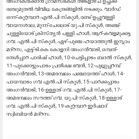
അംഗീകരിക്കാൻ ഗ്രാമസഭകള്‍ തിങ്കളാഴ്ച ഉച്ചക്ക്
രണ്ടുമുതല്‍ വിവിധ കേന്ദ്രങ്ങളില്‍ നടക്കും. വാര്‍ഡ്‌
ഒന്ന്-കൂറ്റമ്പാറ എല്‍.പി സ്കൂള്‍, രണ്ട്-ഉപ്പുവള്ളി
വായനശാല, മൂന്ന്-ചേലോട് യു.പി സ്കൂള്‍, അഞ്ച്-
ചുള്ളിയോട് ക്രിസ്ത്യന്‍ പള്ളി ഹാൾ, ആറ്-കവളമുക്കട്ട
ഗവ. എല്‍.പി സ്കൂള്‍, ഏഴ്-പുഞ്ച ഹയാത്തുല്‍ ഇസ്ലാം
മദ്റസ, എട്ട്-ടി.കെ കോളനി അംഗന്‍വാടി, ഒമ്പത്-
തേള്‍പ്പാറ പാരിഷ് ഹാള്‍, 10-ചെട്ടിപ്പാടം ബദല്‍ സ്കൂള്‍,
11-പൂക്കോട്ടുംപാടം പ്രതീക്ഷ ഭവന്‍, 12-പുല്ലുപ്പറമ്പ്
അംഗന്‍വാടി, 13-അമരമ്പലം പഞ്ചായത്ത് ഹാള്‍, 14-
പായമ്പാടം ഗവ എൽ.പി സ്കൂള്‍, 15-പാറക്കപ്പാടം
അംഗന്‍വാടി, 16-ഉള്ളാട് ഗവ. എല്‍.പി സ്കൂള്‍, 17-
അമരമ്പലം സൗത്ത് ഗവ. യു.പി സ്കൂള്‍, 18-ഉള്ളാട്
ഗവ. എല്‍.പി സ്കൂള്‍, 19-കൂറ്റമ്പാറ ഇര്‍ഷാദ്
സ്വിബിയന്‍ മദ്റസ.