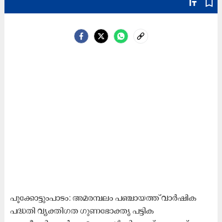
text_fields
bookmark_border
പൂക്കോട്ടുംപാടം: അമരമ്പലം പഞ്ചായത്ത് വാര്‍ഷിക
പദ്ധതി വ്യക്തിഗത ഗുണഭോക്തൃ പട്ടിക