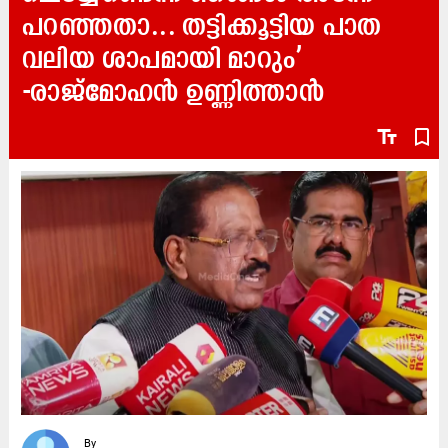
പറഞ്ഞതാ... തട്ടിക്കൂട്ടിയ പാത
വലിയ ശാപമായി മാറും’
-രാജ്മോഹൻ ഉണ്ണിത്താൻ
text_fields
bookmark_border
By