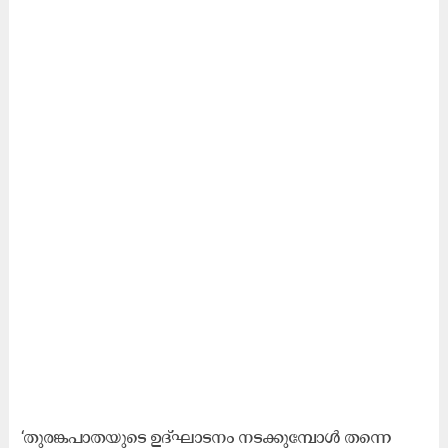
‘തുരങ്കപാതയുടെ ഉദ്ഘാടനം നടക്കുമ്പോൾ തന്നെ