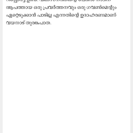
ആപത്തായ ഒരു പ്രവർത്തനവും ഒരു ഗവൺമെന്റും
ഏറ്റെടുക്കാൻ പാടില്ല എന്നതിന്റെ ഉദാഹരണമാണ്
വയനാട് തുരങ്കപാത.