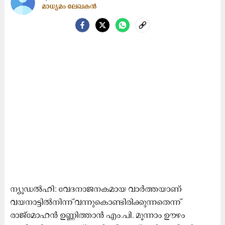
മാധ്യമം ലേഖകൻ
ന്യൂഡൽഹി: വേദനാജനകമായ വാർത്തയാണ്
വയനാട്ടിൽനിന്ന് വന്നുകൊണ്ടിരിക്കുന്നതെന്ന്
രാജ്മോഹൻ ഉണ്ണിത്താൻ എം.പി. മൂന്നാം ഊഴം