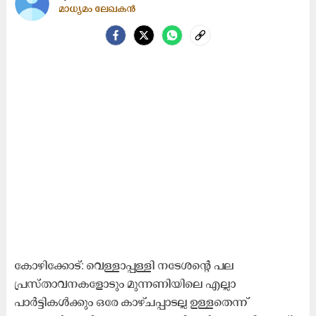
മാധ്യമം ലേഖകൻ
കോഴിക്കോട്: വെള്ളാപ്പള്ളി നടേശന്റെ പല
പ്രസ്താവനകളോടും മുന്നണിയിലെ എല്ലാ
പാർട്ടികൾക്കും ഒരേ കാഴ്ചപ്പാടല്ല ഉള്ളതെന്ന്