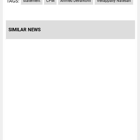
TAGS:
statement
CPM
Ahmed Devarkovil
Vellappally Natesan
SIMILAR NEWS