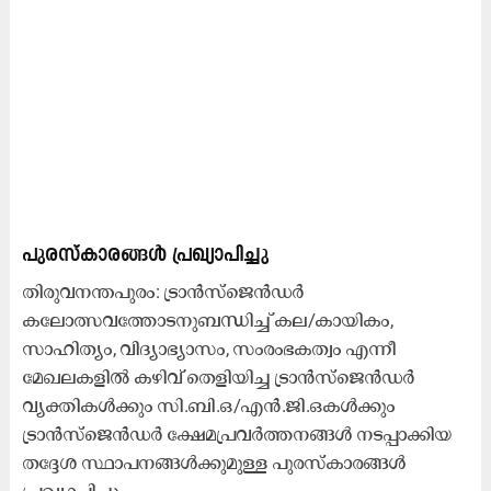
പുരസ്​കാരങ്ങൾ പ്രഖ്യാപിച്ചു
തിരുവനന്തപുരം: ട്രാൻസ്​ജെൻഡർ
കലോത്സവത്തോടനുബന്ധിച്ച് കല/കായികം,
സാഹിത്യം, വിദ്യാഭ്യാസം, സംരംഭകത്വം എന്നീ
മേഖലകളിൽ കഴിവ് തെളിയിച്ച ട്രാൻസ്ജെൻഡർ
വ്യക്തികൾക്കും സി.ബി.ഒ/എൻ.ജി.ഒകൾക്കും
ട്രാൻസ്ജെൻഡർ ക്ഷേമപ്രവർത്തനങ്ങൾ നടപ്പാക്കിയ
തദ്ദേശ സ്ഥാപനങ്ങൾക്കുമുള്ള പുരസ്കാരങ്ങൾ
പ്രഖ്യാപിച്ചു.