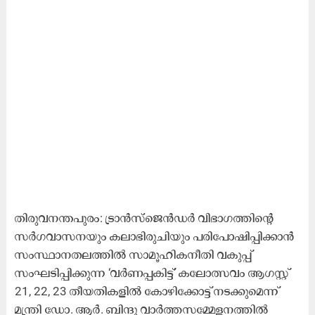
തിരുവനന്തപുരം: ട്രാൻസ്​ജെൻഡർ വിഭാഗത്തിന്‍റെ
സർഗവാസനയും കലാഭിരുചിയും പരിപോഷിപ്പിക്കാൻ
സംസ്ഥാനതലത്തിൽ സാമൂഹികനീതി വകുപ്പ്​
സംഘടിപ്പിക്കുന്ന ‘വർണപ്പകിട്ട്’ കലോത്സവം ആഗസ്റ്റ്
21, 22, 23 തീയതികളിൽ കോഴിക്കോട്ട്​ നടക്കുമെന്ന്​
മന്ത്രി ഡോ. ആർ. ബിന്ദു വാർത്തസമ്മേളനത്തിൽ