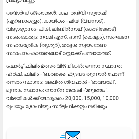
അവാർഡ്​ ജേതാക്കൾ: കല -തൻവി സുരേഷ്
(എറണാകുളം), കായികം -ഷിയ (വയനാട്),
വിദ്യാഭ്യാസം- പി.ടി. ലിബിൻനാഥ് (കോഴിക്കോട്),
സംരംഭകത്വം: നവമി എസ്. ദാസ് (കൊല്ലം), സംഘടന:
സഹയാത്രിക (തൃശൂർ), തദ്ദേശ സ്വയംഭരണ
സ്ഥാപനം-കാഞ്ഞങ്ങാട് ബ്ലോക്ക് പഞ്ചായത്ത്.
ഷോർട്ട് ഫിലിം മത്സര വിജയികൾ: ഒന്നാം സ്ഥാനം:
ഹർഷ്, ഫിലിം - ‘ബത്തക്ക ഹൃദയം തുന്നാൻ പോണ്’,
രണ്ടാം സ്ഥാനം: അഖിൽ ശിവപാൽ - ‘ഭാവയാമി’,
മൂന്നാം സ്ഥാനം: റോസ്ന ജോഷി -‘മറുജന്മം’.
വിജയികൾക്ക്​ യഥാക്രമം 20,000, 15,000, 10,000
രൂപയും ട്രോഫിയും സർട്ടിഫിക്കറ്റും ലഭിക്കും.