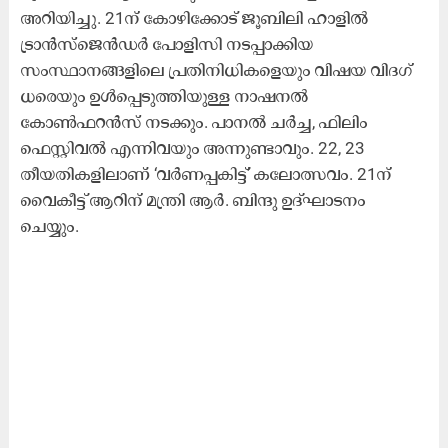
അറിയിച്ചു. 21ന് കോഴിക്കോട്​ ജൂബിലി ഹാളിൽ
ട്രാൻസ്ജെൻഡർ പോളിസി നടപ്പാക്കിയ
സംസ്ഥാനങ്ങളിലെ പ്രതിനിധികളെയും വിഷയ വിദഗ്​
ധരെയും ഉൾപ്പെടുത്തിയുള്ള നാഷനൽ
കോൺഫറൻസ് നടക്കും. പാനൽ ചർച്ച, ഫിലിം
ഫെസ്റ്റിവൽ എന്നിവയും അന്നുണ്ടാവും. 22, 23
തീയതികളിലാണ് ‘വർണപ്പകിട്ട്’ കലോത്സവം. 21ന്
വൈകീട്ട് ആറിന്​ മന്ത്രി ആർ. ബിന്ദു ഉദ്ഘാടനം
ചെയ്യും.