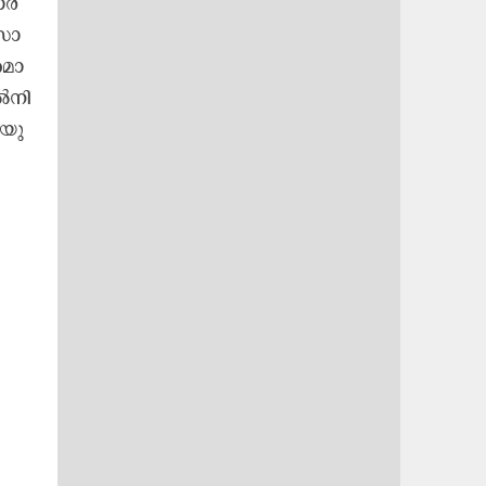
​ർ​
സാ​
​മാ​
ൽ​നി​
​യു​