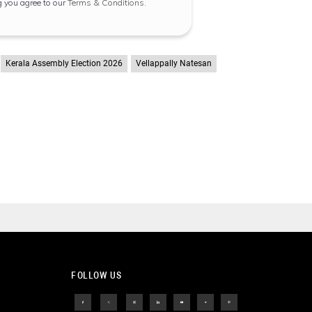
g you agree to our
Terms & Conditions
.
Kerala Assembly Election 2026
Vellappally Natesan
FOLLOW US