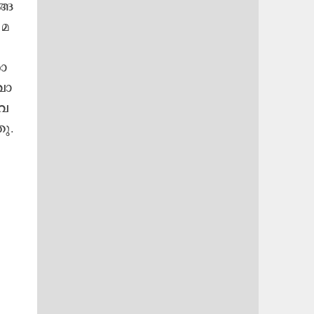
്ങ​
മ​
രോ
വോ​
െ​
ഞു.