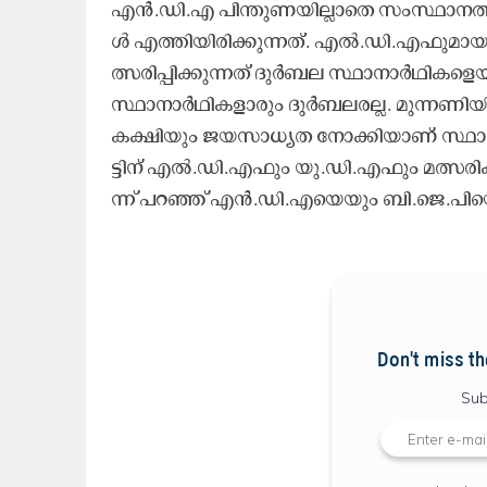
എ​ൻ.​ഡി.​എ പി​ന്തു​ണ​യി​ല്ലാ​തെ സം​സ്ഥാ​ന​ത്ത്​
ൾ എ​ത്തി​യി​രി​ക്കു​ന്ന​ത്. എ​ൽ.​ഡി.​എ​ഫു​മാ​യു
ത്സ​രി​പ്പി​ക്കു​ന്ന​ത്​ ദു​ർ​ബ​ല സ്ഥാ​നാ​ർ​ഥി​ക
സ്ഥാ​നാ​ർ​ഥി​ക​ളാ​രും ദു​ർ​ബ​ല​ര​ല്ല. മു​ന്ന​ണി​യി​
ക​ക്ഷി​യും ജ​യ​സാ​ധ്യ​ത നോ​ക്കി​യാ​ണ്​​ സ്ഥാ​നാ​ർ
ട്ടി​ന്​ എ​ൽ.​ഡി.​എ​ഫും യു.​ഡി.​എ​ഫും മ​ത്സ​രി
ന്ന്​ പ​റ​ഞ്ഞ്​ എ​ൻ.​ഡി.​എ​യെ​യും ബി.​ജെ.​പി​യ
Don't miss th
Sub