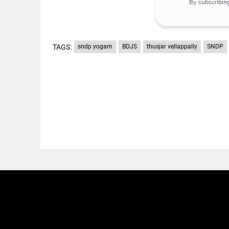
By subscribin
TAGS:
sndp yogam
BDJS
thusjar vellappally
SNDP