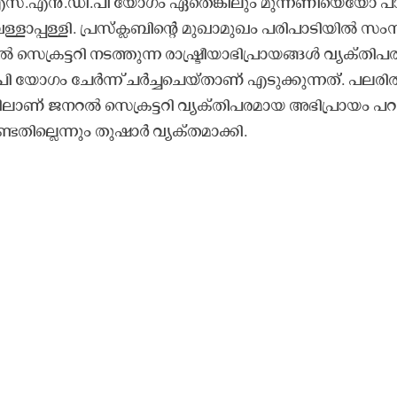
​ൽ എ​സ്.​എ​ൻ.​ഡി.​പി യോ​ഗം ഏ​തെ​ങ്കി​ലും മു​ന്ന​ണി​യെ​യോ പാ
​ള്ളാ​പ്പ​ള്ളി. പ്ര​സ്​​ക്ല​ബി​ന്‍റെ മു​ഖാ​മു​ഖം പ​രി​പാ​ടി​യി​ൽ സം​
ക്ര​ട്ട​റി ന​ട​ത്തു​ന്ന രാ​ഷ്ട്രീ​യാ​ഭി​പ്രാ​യ​ങ്ങ​ൾ വ്യ​ക്​​തി​പ​ര
 യോ​ഗം ചേ​ർ​ന്ന്​ ച​ർ​ച്ച​ചെ​യ്താ​ണ്​ എ​ടു​ക്കു​ന്ന​ത്. പ​ല​രി​
ി​ലാ​ണ്​ ജ​ന​റ​ൽ സെ​ക്ര​ട്ട​റി വ്യ​ക്​​തി​പ​ര​മാ​യ അ​ഭി​പ്രാ​യം പ​റ
​തി​ല്ലെ​ന്നും തു​ഷാ​ർ വ്യ​ക്​​ത​മാ​ക്കി.