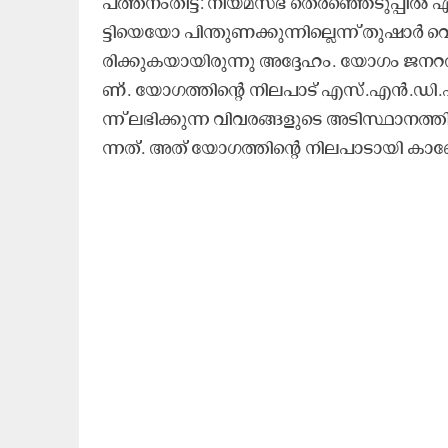
പ​ത്ത​നം​തി​ട്ട: നി​യ​മ​സ​ഭ തെ​ര​ഞ്ഞെ​ടു​പ്പി
ട്ടി​യെ​യോ പി​ന്തു​ണ​ക്കു​ന്നി​ല്ലെ​ന്ന്​ തു​ഷാ​ർ വെ
രി​ക്കു​ക​യാ​യി​രു​ന്നു അ​ദ്ദേ​ഹം. യോ​ഗം ജ​ന​റ​ൽ സെ​
ണ്. യോ​ഗ​ത്തി​ന്‍റെ നി​ല​പാ​ട്​ എ​സ്.​എ​ൻ.​ഡി.​പി
ന്ന്​ ല​ഭി​ക്കു​ന്ന വി​വ​ര​ങ്ങ​ളു​ടെ അ​ടി​സ്ഥാ​ന​ത്ത
ന്ന​ത്. അ​ത് യോ​ഗ​ത്തി​ന്റെ നി​ല​പാ​ടാ​യി കാ​ണ്ടേ