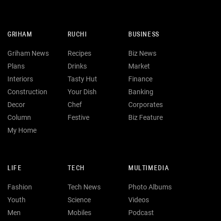
GRIHAM
RUCHI
BUSINESS
Griham News
Recipes
Biz News
Plans
Drinks
Market
Interiors
Tasty Hut
Finance
Construction
Your Dish
Banking
Decor
Chef
Corporates
Column
Festive
Biz Feature
My Home
LIFE
TECH
MULTIMEDIA
Fashion
Tech News
Photo Albums
Youth
Science
Videos
Men
Mobiles
Podcast