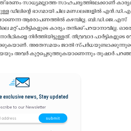
 ഭ​ര​ണം സാ​ധ്യ​മ​ല്ലാ​ത്ത സാ​ഹ​ച​ര്യ​ത്തി​ലേ​ക്കാ​ണ്​ കാ​ര്യ​ങ
​ള്ള ഡീ​ലി​ന്‍റെ ഭാ​ഗ​മാ​യി ചി​ല മ​ണ്ഡ​ല​ങ്ങ​ളി​ൽ എ​ൻ.​ഡി.​എ 
​ളെ​യാ​ണെ​ന്ന ആ​രോ​പ​ണ​ത്തി​ൽ ക​ഴ​മ്പി​ല്ല. ബി.​ഡി.​ജെ.​എ​സ്​
ലെ മ​റ്റ്​ പാ​ർ​ട്ടി​ക​ളു​ടെ കാ​ര്യം ത​നി​ക്ക്​ പ​റ​യാ​നാ​വി​ല്ല. ഓ​
​ഥി​ക​ളെ നി​ർ​ത്തി​യി​ട്ടു​ള്ള​ത്. തീ​വ്ര​വാ​ദ പാ​ർ​ട്ടി​ക​ളു​ടെ 
​ക്കു​ക​യാ​ണ്. അ​തേ​സ​മ​യം ജാ​തി സ്പ​ർ​ധ​യു​ണ്ടാ​ക്കു​ന്നു​വ
െ​യും അ​വ​ർ കു​റ്റ​പ്പെ​ടു​ത്തു​ക​യാ​ണെ​ന്നും തു​ഷാ​ർ പ​റ​ഞ്
e exclusive news, Stay updated
scribe to our Newsletter