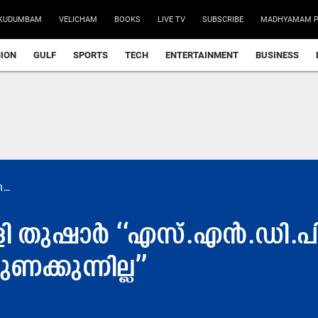
KUDUMBAM
VELICHAM
BOOKS
LIVE TV
SUBSCRIBE
MADHYAMAM P
NION
GULF
SPORTS
TECH
ENTERTAINMENT
BUSINESS
...
ള്ളി തുഷാർ ‘‘എസ്​.എൻ.ഡി.
ക്കുന്നില്ല’’