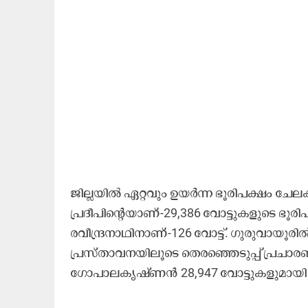
ജില്ലയിൽ ഏറ്റവും ഉയർന്ന ഭൂരിപക്ഷം ചേ
പ്രദീപിന്റെയാണ്-29,386 വോട്ടുകളുടെ ഭൂരിപ
രവീന്ദ്രനാഥിനാണ്-126 വോട്ട്. ഗുരുവാ
പ്രസ്താവനയിലൂടെ തെരഞ്ഞെടുപ്പ് പ്രചാര
ഗോപാലകൃഷ്ണൻ 28,947 വോട്ടുകളുമായി മൂന്ന