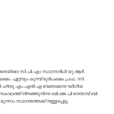
ലക്കരയിലെ സി.പി.എം സ്ഥാനാർഥി യു.ആർ.
ക്ഷം. ഏറ്റവും കുറവ് ഭൂരിപക്ഷം പ്രഫ. സി.
യൂരിൽ ഹിന്ദു എം.എൽ.എ വേണമെന്ന വർഗീയ
ണകാലത്ത് നിറഞ്ഞുനിന്ന ബി.ജെ.പി നേതാവ് ബി.
ാം സ്ഥാനത്തേക്ക് തള്ളപ്പെട്ടു.