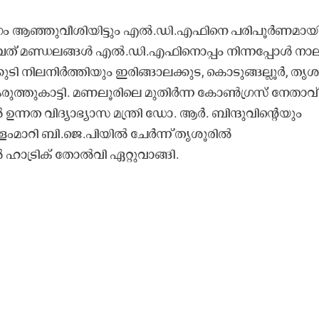
ംഗം ആഞ്ഞുവീശിയിട്ടും എൽ.ഡി.എഫിനെ പരിപൂർണമായ
ത് മണ്ഡലങ്ങൾ എൽ.ഡി.എഫിനൊപ്പം നിന്നപ്പോൾ നാ
ടി നിലനിർത്തിയും ഇരിങ്ങാലക്കുട, കൊടുങ്ങല്ലൂർ, തൃശ
കരുത്തുകാട്ടി. മണലൂരിലെ മുതിർന്ന കോൺഗ്രസ് നേതാവ്
ന്നത വിദ്യാഭ്യാസ മന്ത്രി ഡോ. ആർ. ബിന്ദുവിന്റെയും
ളംമാറി ബി.ജെ.പിയിൽ ചേർന്ന് തൃശൂരിൽ
ാട്രിക് തോൽവി ഏറ്റുവാങ്ങി.