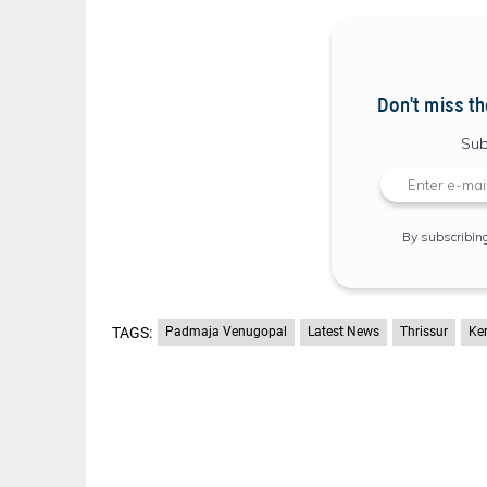
Don't miss th
Sub
By subscribin
TAGS:
Padmaja Venugopal
Latest News
Thrissur
Ke