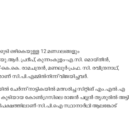
ുടി ഒഴികെയുള്ള 12 മണ്ഡലങ്ങളും
ു.ആർ. പ്രദീപ്, കുന്നംകുളം-എ.സി. മൊയ്തീൻ,
.കെ. രാമചന്ദ്രൻ, മണലൂർ-പ്രഫ. സി. രവീന്ദ്രനാഥ്,
വരാണ് സി.പി.എമ്മിൽനിന്ന് വിജയിച്ചവർ.
ിൽ ചേർന്ന് നാട്ടികയിൽ മത്സരിച്ച സിറ്റിങ് എം.എൽ.എ
േയർ കൂടിയായ കോൺഗ്രസിലെ രാജൻ പല്ലൻ തൃശൂരിൽ അട്ടി
ഭൂരിപക്ഷത്തിലാണ് സി.പി.ഐ സ്ഥാനാർഥി ആലങ്കോട്