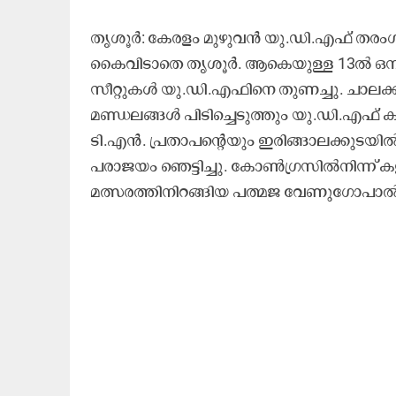
തൃശൂർ: കേരളം മുഴുവൻ യു.ഡി.എഫ് തര
കൈവിടാതെ തൃശൂർ. ആകെയുള്ള 13ൽ ഒമ്പ
സീറ്റുകൾ യു.ഡി.എഫിനെ തുണച്ചു. ചാലക്കു
മണ്ഡലങ്ങൾ പിടിച്ചെടുത്തും യു.ഡി.എഫ് 
ടി.എൻ. പ്രതാപന്റെയും ഇരിങ്ങാലക്കുടയിൽ ഉ
പരാജയം ഞെട്ടിച്ചു. കോൺഗ്രസിൽനിന്ന് ക
മത്സരത്തിനിറങ്ങിയ പത്മജ വേണുഗോപാൽ ഹ