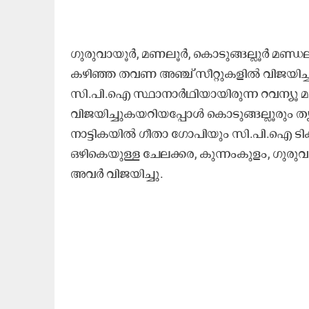
ഗുരുവായൂർ, മണലൂർ, കൊടുങ്ങല്ലൂർ മണ്ഡല
കഴിഞ്ഞ തവണ അഞ്ച് സീറ്റുകളിൽ വിജയിച്ച
സി.പി.ഐ സ്ഥാനാർഥിയായിരുന്ന റവന്യൂ മന്
വിജയിച്ചുകയറിയപ്പോൾ കൊടുങ്ങല്ലൂരും ത
നാട്ടികയിൽ ഗീതാ ഗോപിയും സി.പി.ഐ ടിക്കറ
ഒഴികെയുള്ള ചേലക്കര, കുന്നംകുളം, ഗുരുവ
അവർ വിജയിച്ചു.