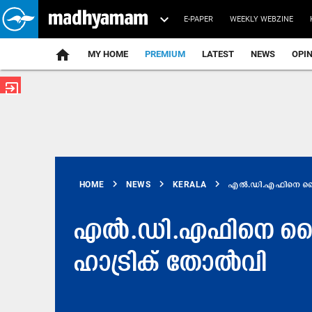
E-PAPER
WEEKLY WEBZINE
home
MY HOME
PREMIUM
LATEST
NEWS
OPI
exit_to_app
chevron_right
chevron_right
chevron_right
HOME
NEWS
KERALA
എൽ.ഡി.എഫിനെ കൈ
എൽ.ഡി.എഫിനെ കൈ
ഹാട്രിക് തോൽവി