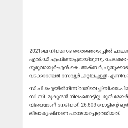
2021ലെ നിയമസഭ തെരഞ്ഞെടുപ്പിൽ ചാലക്ക
എൽ.ഡി.എഫിനൊപ്പമായിരുന്നു. ചേലക്കര-യ
ഗുരുവായൂർ-എൻ.കെ. അക്ബർ, പുതുക്കാട്-കെ
വടക്കാഞ്ചേരി-സേവ്യർ ചിറ്റിലപ്പള്ളി എന്നി
സി.പി.ഐയിൽനിന്ന് രാജിവെച്ച് ബി.ജെ.പിയ
സി.സി. മുകുന്ദൻ നിലംതൊട്ടില്ല. മുൻ മ
വിജയമാണ് നേടിയത്. 26,803 വോട്ടിന്റെ 
ലീലാകൃഷ്ണനെ പരാജയപ്പെടുത്തിയത്.