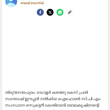
വെബ് ഡെസ്ക്
തിരുവനന്തപുരം: ഡോളർ കടത്തു കേസ് പ്രതി
സന്തോഷ്​ ഈപ്പൻ നൽകിയ ഐഫോൺ സി.പി.എം
സംസ്ഥാന സെക്രട്ടറി കോടിയേരി ബാലകൃഷ്ണന്‍റെ