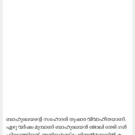
ബാ​ഹു​ലേ​യ​ന്റെ സ​ഹോ​ദ​രി തു​ഷാ​ര വി​വാ​ഹി​ത​യാ​ണ്.
ഏ​ഴു വ​ർ​ഷം മു​മ്പാ​ണ് ബാ​ഹു​ലേ​യ​ൻ ജോ​ലി തേ​ടി ഗ​ൾ​
ഫി​ലെ​ത്തി​യ​ത്. അ​തി​നു​മു​മ്പ് പെ​രി​ന്ത​ൽ​മ​ണ്ണ​യി​ൽ ക​