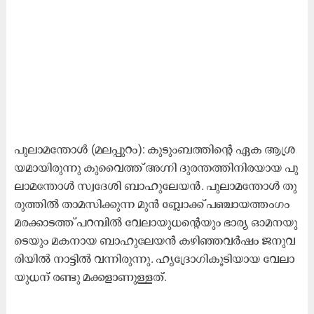
പു​ലാ​മ​ന്തോ​ൾ (മ​ല​പ്പു​റം): കു​ടും​ബ​ത്തി​​ന്റെ ഏ​ക ആ​ശ്ര​
യ​മാ​യി​രു​ന്നു കു​വൈ​ത്ത് അ​ഗ്നി ദു​ര​ന്ത​ത്തി​നി​ര​യാ​യ പു​
ലാ​മ​ന്തോ​ൾ സ്വ​ദേ​ശി ബാ​ഹു​ലേ​യ​ൻ. പു​ലാ​മ​ന്തോ​ൾ തു​
രു​ത്തി​ൽ താ​മ​സി​ക്കു​ന്ന മു​ൻ ബ്ലോ​ക്ക് പ​ഞ്ചാ​യ​ത്തം​ഗം
മ​ര​ക്കാ​ട​ത്ത് പ​റ​മ്പി​ൽ വേ​ലാ​യു​ധ​ന്റെ​യും ഭാ​ര്യ ഓ​മ​ന​യു​
ടെ​യും മ​ക​നാ​യ ബാ​ഹു​ലേ​യ​ൻ ക​ഴി​ഞ്ഞ​വ​ർ​ഷം ജ​നു​വ​
രി​യി​ൽ നാ​ട്ടി​ൽ വ​ന്നി​രു​ന്നു. ഹൃ​​ദ്രോ​ഗി​കൂ​ടി​യാ​യ വേ​ലാ​
യു​ധ​ന് ര​ണ്ടു മ​ക്ക​ളാ​ണു​ള്ള​ത്.