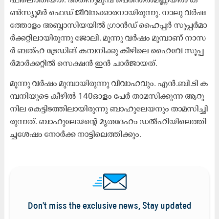
ൺ​സ്യൂ​മ​ർ ഫെ​ഡ് ജീ​വ​ന​ക്കാ​ര​നാ​യി​രു​ന്നു. നാ​ലു വ​ർ​ഷ​
ത്തോ​ളം അ​ബ്ബാ​സി​യ​യി​ൽ ഗ്രാ​ൻ​ഡ് ഹൈ​പ്പ​ർ സൂ​പ്പ​ർ​മാ​
ർ​ക്ക​റ്റി​ലാ​യി​രു​ന്നു ജോ​ലി. മൂ​ന്നു വ​ർ​ഷം മു​മ്പാ​ണ് നാ​സ​
ർ ബ​ത്ഹ ട്രേ​ഡി​ങ് ക​മ്പ​നി​ക്കു കീ​ഴി​ലെ ഹൈ​വേ സൂ​പ്പ​
ർ​മാ​ർ​ക്ക​റ്റി​ൽ സെ​ക്ഷ​ൻ ഇ​ൻ ചാ​ർ​ജാ​യ​ത്.
മൂ​ന്നു വ​ർ​ഷം മു​മ്പാ​യി​രു​ന്നു വി​വാ​ഹ​വും. എ​ൻ.​ബി.​ടി ക​
മ്പ​നി​യു​ടെ കീ​ഴി​ൽ 140ഓ​ളം പേ​ർ താ​മ​സി​ക്കു​ന്ന ആ​റു​
നി​ല കെ​ട്ടി​ട​ത്തി​ലാ​യി​രു​ന്നു ബാ​ഹു​ലേ​യ​നും താ​മ​സി​ച്ചി​
രു​ന്ന​ത്. ബാ​ഹു​ലേ​യ​ന്റെ മൃ​ത​ദേ​ഹം ഡ​ൽ​ഹി​യി​ലെ​ത്തി​
ച്ച​ശേ​ഷം നോ​ർ​ക്ക നാ​ട്ടി​ലെ​ത്തി​ക്കും.
Don't miss the exclusive news, Stay updated