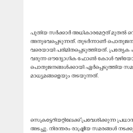
പുതിയ സർക്കാർ അധികാരമേറ്റത് മുതൽ
സെ
അനുഭവപ്പെടുന്നത്. തുടർന്നാണ് പൊതുജനങ
വരെയായി പരിമിതപ്പെടുത്തിയത്. പ്രത്യേക പ
വരുന്ന ഔദ്യോഗിക ഫോൺ കോൾ വഴിയോ മാ
പൊതുജനങ്ങൾക്കായി ഏർപ്പെടുത്തിയ സമയക
മാധ്യമങ്ങളെയും തടയുന്നത്.
സെക്രട്ടേറിയറ്റി
ലേക്ക് പ്രവേശിക്കുന്ന പ്ര
അടച്ചു. നിരന്തരം രാഷ്ട്രീയ സമരങ്ങൾ നടക