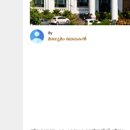
By
മാധ്യമം ലേഖകൻ