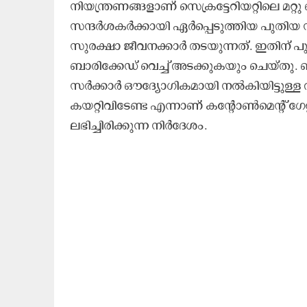
നിയന്ത്രണങ്ങളാണ്
സെക്രട്ടേറിയറ്റി
ലെ മറ്റു
സന്ദർശകർക്കായി ഏർപ്പെടുത്തിയ പുതിയ 
സുരക്ഷാ ജീവനക്കാർ തടയുന്നത്. ഇതിന് 
ബാരിക്കേഡ് വെച്ച് അടക്കുകയും ചെയ്തു. ബ
സർക്കാർ ഔദ്യോഗികമായി നൽകിയിട്ടുള്ള 
കയറ്റിവിടേണ്ട എന്നാണ് കന്റോൺമെന്റ് ഗേറ്
ലഭിച്ചിരിക്കുന്ന നിർദേശം.