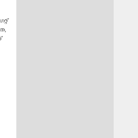
്റ്
തെ,
്