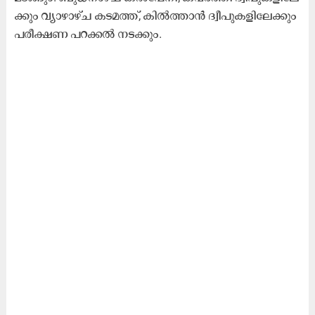
ക്കും വ്യാ​ഴാ​ഴ്ച ക​ട​മ​ത്ത്, കി​ൽ​ത്താ​ൻ ദ്വീ​പു​ക​ളി​ലേ​ക്കും
പ​രീ​ക്ഷ​ണ പ​റ​ക്ക​ൽ ന​ട​ക്കും.