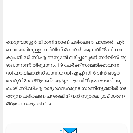
നെ​ടു​മ്പാ​ശ്ശേ​രി​യി​ൽ​നി​ന്നാ​ണ് പ​രീ​ക്ഷ​ണ പ​റ​ക്ക​ൽ. പൂ​ർ​
ണ തോ​തി​ലു​ള്ള സ​ർ​വി​സ്​ മ​റൈ​ൻ ​ഡ്രൈ​വി​ൽ നി​ന്നാ​
കും. ജി.​ഡി.​സി.​എ അ​നു​മ​തി ല​ഭി​ച്ചാ​ലു​ട​ൻ സ​ർ​വി​സ്​ തു​
ട​ങ്ങാ​നാ​ണ്​ തീ​രു​മാ​നം. 19 പേ​ർ​ക്ക്​ സ​ഞ്ച​രി​ക്കാ​വു​ന്ന
ഡി ​ഹാ​വി​ലാ​ൻ​ഡ് കാ​ന​ഡ ഡി.​എ​ച്ച്.​സി-6 ട്വി​ൻ ഓ​ട്ട​ർ
ചെ​റു​വി​മാ​ന​ങ്ങ​ളാ​ണ്​ ആ​ദ്യ​ഘ​ട്ട​ത്തി​ൽ ഉ​പ​യോ​ഗി​ക്കു​
ക. ജി.​സി.​ഡി.​എ ഉ​ദ്യോ​ഗ​സ്ഥ​രു​ടെ സാ​ന്നി​ധ്യ​ത്തി​ൽ ന​ട​
ത്തു​ന്ന പ​രീ​ക്ഷ​ണ പ​റ​ക്ക​ലി​ന്​ വ​ൻ സു​ര​ക്ഷ ക്ര​മീ​ക​ര​ണ​
ങ്ങ​ളാ​ണ്​ ഒ​രു​ക്കി​യ​ത്.