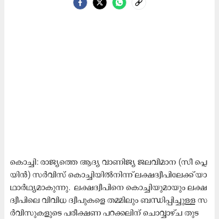
കൊ​ച്ചി: രാ​ജ്യ​ത്തെ ആ​ദ്യ വാ​ണി​ജ്യ ജ​ല​വി​മാ​ന (സീ ​പ്ലെ​
യി​ൻ) സ​ർ​വി​സ്​ കൊ​ച്ചി​യി​ൽ​നി​ന്ന്​​ ല​ക്ഷ​ദ്വീ​പി​ലേ​ക്ക്​ യാ​
ഥാ​ർ​ഥ്യ​മാ​കു​ന്നു. ​ ല​ക്ഷ​ദ്വീ​പി​നെ കൊ​ച്ചി​യു​മാ​യും ല​ക്ഷ​
ദ്വീ​പി​ലെ വി​വി​ധ ദ്വീ​പു​ക​ളെ ത​മ്മി​ലും ബ​ന്ധി​പ്പി​ച്ചു​ള്ള സ​
ർ​വി​സു​ക​ളു​ടെ പ​രീ​ക്ഷ​ണ പ​റ​ക്ക​ലി​ന്​ ചൊ​വ്വാ​ഴ്ച തു​ട​