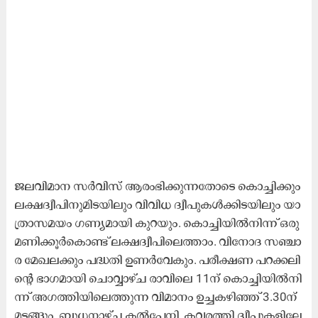
ജ​ല​വി​മാ​ന സ​ർ​വി​സ്​ ആ​രം​ഭി​ക്കു​ന്ന​തോ​ടെ കൊ​ച്ചി​ക്കും
ല​ക്ഷ​ദ്വീ​പി​നു​മി​ട​യി​ലും വി​വി​ധ ദ്വീ​പു​ക​ൾ​ക്കി​ട​യി​ലും യാ​
ത്രാ​സ​മ​യം ഗ​ണ്യ​മാ​യി കു​റ​യും. കൊ​ച്ചി​യി​ൽ​നി​ന്ന്​ ഒ​രു​
മ​ണി​ക്കൂ​ർ​കൊ​ണ്ട്​ ല​ക്ഷ​ദ്വീ​പി​ലെ​ത്താം. വി​നോ​ദ സ​ഞ്ചാ​
ര മേ​ഖ​ല​ക്കും പ​ദ്ധ​തി ഉ​ണ​ർ​വേ​കും. പ​രീ​ക്ഷ​ണ പ​റ​ക്ക​ലി​
ന്‍റെ ഭാ​ഗ​മാ​യി ചൊ​വ്വാ​ഴ്ച രാ​വി​ലെ 11ന്​ ​കൊ​ച്ചി​യി​ൽ​നി​
ന്ന്​ അ​ഗ​ത്തി​യി​ലെ​ത്തു​ന്ന വി​മാ​നം ഉ​ച്ച​ക​ഴി​ഞ്ഞ്​ 3.30ന്​ ​
മ​ട​ങ്ങും. ബു​ധ​നാ​ഴ്ച ക​ൽ​പേ​നി, ക​വ​ര​ത്തി ദ്വീ​പു​ക​ളി​ലേ​