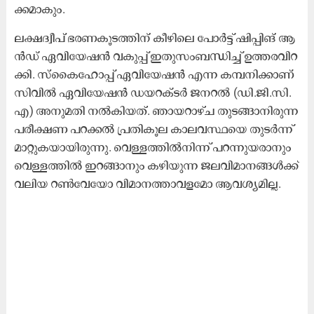
ക്ക​മാ​കും.
ല​ക്ഷ​ദ്വീ​പ്​ ഭ​ര​ണ​കൂ​ട​ത്തി​ന്​ കീ​ഴി​ലെ പോ​ർ​ട്ട്​ ഷി​പ്പി​ങ്​ ആ​
ൻ​ഡ്​ ഏ​വി​യേ​ഷ​ൻ വ​കു​പ്പ്​ ഇ​തു​സം​ബ​ന്ധി​ച്ച് ഉ​ത്ത​ര​വി​റ​
ക്കി. സ്​​കൈ​ഹോ​പ്പ്​ ഏ​വി​യേ​ഷ​ൻ എ​ന്ന ക​മ്പ​നി​ക്കാ​ണ്​
സി​വി​ൽ ഏ​വി​യേ​ഷ​ൻ ഡ​യ​റ​ക്ട​ർ ജ​ന​റ​ൽ (ഡി.​ജി.​സി.​
എ) അ​നു​മ​തി ന​ൽ​കി​യ​ത്. ഞാ​യ​റാ​ഴ്ച തു​ട​ങ്ങാ​നി​രു​ന്ന
പ​രീ​ക്ഷ​ണ പ​റ​ക്ക​ൽ പ്ര​തി​കൂ​ല കാ​ല​വ​സ്ഥ​യെ തു​ട​ർ​ന്ന്​
മാ​റ്റു​ക​യാ​യി​രു​ന്നു. വെ​ള്ള​ത്തി​ൽ​നി​ന്ന്​ പ​റ​ന്നു​യ​രാ​നും
വെ​ള്ള​ത്തി​ൽ ഇ​റ​ങ്ങാ​നും ക​ഴി​യു​ന്ന ജ​ല​വി​മാ​ന​ങ്ങ​ൾ​ക്ക്​
വ​ലി​യ റ​ൺ​വേ​യോ വി​മാ​ന​ത്താ​വ​ള​മോ ആ​വ​ശ്യ​മി​ല്ല.