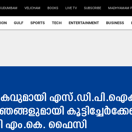
KUDUMBAM
VELICHAM
BOOKS
LIVE TV
SUBSCRIBE
MADHYAMAM P
NION
GULF
SPORTS
TECH
ENTERTAINMENT
BUSINESS
വുമായി എസ്.ഡി.പി.ഐക്ക് 
്ങളുമായി കൂട്ടിച്ചേർക്കേണ്ട
ായി എം.കെ. ഫൈസി