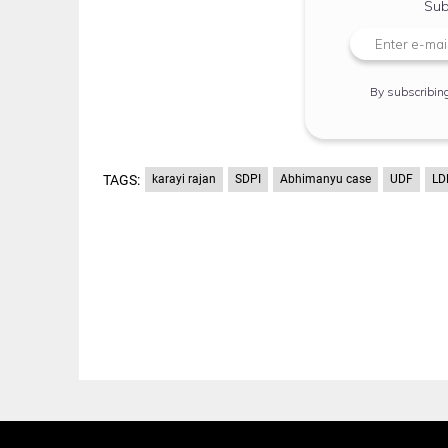
Sub
By subscribin
TAGS:
karayi rajan
SDPI
Abhimanyu case
UDF
LD