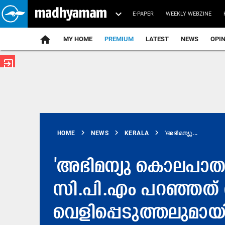
E-PAPER
WEEKLY WEBZINE
home
MY HOME
PREMIUM
LATEST
NEWS
OPI
exit_to_app
chevron_right
chevron_right
chevron_right
HOME
NEWS
KERALA
'അഭിമന്യു...
'അഭിമന്യു കൊലപാതക
സി.പി.എം പറഞ്ഞത് ഞങ
വെളിപ്പെടുത്തലുമ