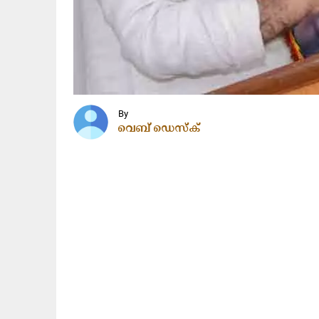
By
വെബ് ഡെസ്ക്