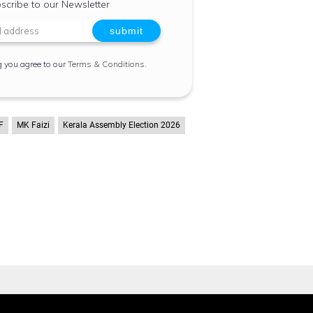
scribe to our Newsletter
g you agree to our
Terms & Conditions
.
F
MK Faizi
Kerala Assembly Election 2026