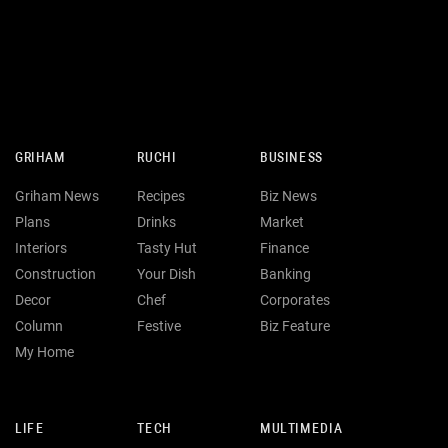
GRIHAM
RUCHI
BUSINESS
Griham News
Recipes
Biz News
Plans
Drinks
Market
Interiors
Tasty Hut
Finance
Construction
Your Dish
Banking
Decor
Chef
Corporates
Column
Festive
Biz Feature
My Home
LIFE
TECH
MULTIMEDIA