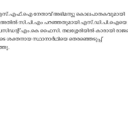
 എസ്.എഫ്.ഐ നേതാവ് അഭിമന്യു കൊലപാതകവുമായി
്നും അതിൽ സി.പി.എം പറഞ്ഞതുമായി എസ്.ഡി.പി.ഐയെ
ദേശീയ പ്രസിഡന്റ് എം.കെ ഫൈസി. തലശ്ശേരിയിൽ കാരായി രാ
ുടെ ശക്തനായ സ്ഥാനാർഥിയെ തെരഞ്ഞെടുപ്പ്
്ഞു.