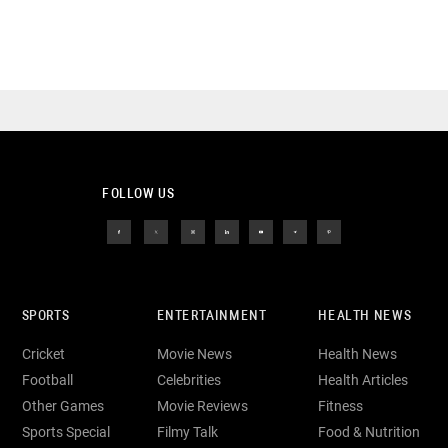
FOLLOW US
SPORTS
ENTERTAINMENT
HEALTH NEWS
Cricket
Movie News
Health News
Football
Celebrities
Health Articles
Other Games
Movie Reviews
Fitness
Sports Special
Filmy Talk
Food & Nutrition