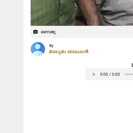
സൈജു
camera_alt
By
മാധ്യമം ലേഖകൻ