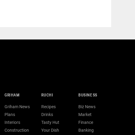
GRIHAM
RUCHI
BUSINESS
Griham News
Recipes
Biz News
Plans
Drinks
Market
Interiors
Tasty Hut
Finance
Construction
Your Dish
Banking