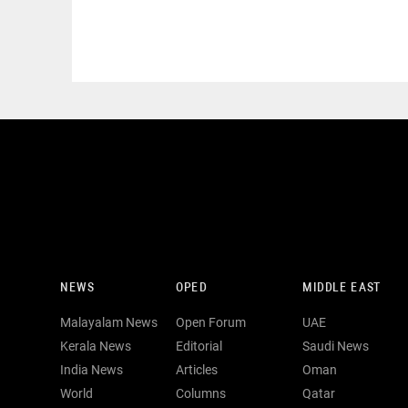
NEWS
OPED
MIDDLE EAST
Malayalam News
Open Forum
UAE
Kerala News
Editorial
Saudi News
India News
Articles
Oman
World
Columns
Qatar