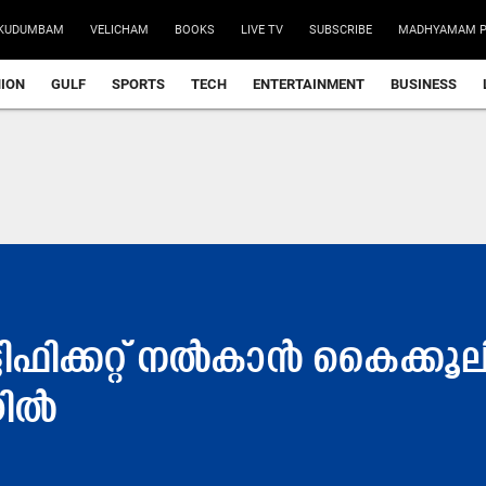
KUDUMBAM
VELICHAM
BOOKS
LIVE TV
SUBSCRIBE
MADHYAMAM P
NION
GULF
SPORTS
TECH
ENTERTAINMENT
BUSINESS
ഫിക്കറ്റ് നൽകാൻ കൈക്കൂലി
യിൽ