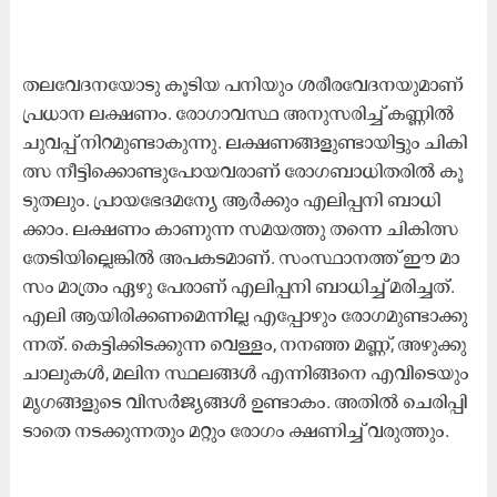
ത​ല​വേ​ദ​ന​യോ​ടു കൂ​ടി​യ പ​നി​യും ശ​രീ​ര​വേ​ദ​ന​യു​മാ​ണ്
പ്ര​ധാ​ന ല​ക്ഷ​ണം. രോ​ഗാ​വ​സ്ഥ അ​നു​സ​രി​ച്ച് ക​ണ്ണി​ൽ
ചു​വ​പ്പ് നി​റ​മു​ണ്ടാ​കു​ന്നു. ല​ക്ഷ​ണ​ങ്ങ​ളു​ണ്ടാ​യി​ട്ടും ചി​കി​
ത്സ നീ​ട്ടി​ക്കൊ​ണ്ടു​പോ​യ​വ​രാ​ണ് രോ​ഗ​ബാ​ധി​ത​രി​ൽ കൂ​
ടു​ത​ലും. പ്രാ​യ​ഭേ​ദ​മ​ന്യേ ആ​ർ​ക്കും എ​ലി​പ്പ​നി ബാ​ധി​
ക്കാം. ല​ക്ഷ​ണം കാ​ണു​ന്ന സ​മ​യ​ത്തു ത​ന്നെ ചി​കി​ത്സ
തേ​ടി​യി​ല്ലെ​ങ്കി​ൽ അ​പ​ക​ട​മാ​ണ്. സം​സ്ഥാ​ന​ത്ത് ഈ ​മാ​
സം മാ​ത്രം ഏ​ഴു പേ​രാ​ണ് എ​ലി​പ്പ​നി ബാ​ധി​ച്ച് മ​രി​ച്ച​ത്.
എ​ലി ആ​യി​രി​ക്ക​ണ​മെ​ന്നി​ല്ല എ​പ്പോ​ഴും രോ​ഗ​മു​ണ്ടാ​ക്കു​
ന്ന​ത്. കെ​ട്ടി​ക്കി​ട​ക്കു​ന്ന വെ​ള്ളം, ന​ന​ഞ്ഞ മ​ണ്ണ്, അ​ഴു​ക്കു​
ചാ​ലു​ക​ൾ, മ​ലി​ന സ്ഥ​ല​ങ്ങ​ൾ എ​ന്നി​ങ്ങ​നെ എ​വി​ടെ​യും
മൃ​ഗ​ങ്ങ​ളു​ടെ വി​സ​ർ​ജ്യ​ങ്ങ​ൾ ഉ​ണ്ടാ​കം. അ​തി​ൽ ​ചെ​രി​പ്പി​
ടാ​തെ ന​ട​ക്കു​ന്ന​തും മ​റ്റും രോ​ഗം ക്ഷ​ണി​ച്ച് വ​രു​ത്തും.