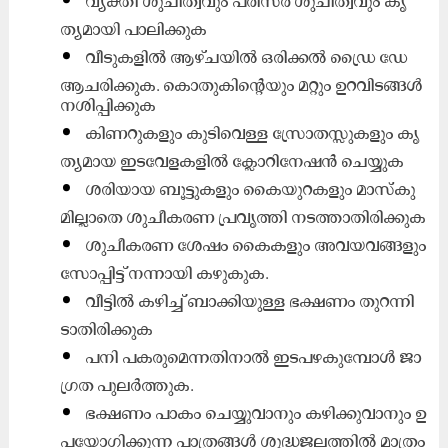
വ്യ​ക്തി ശു​ചി​ത്വ​വും പ​രി​സ​ര ശു​ചി​ത്വ​വും കൃ​
ത്യ​മാ​യി പാ​ലി​ക്കു​ക
വീ​ടു​ക​ളി​ൽ ആ​ഴ്ച​യി​ൽ ഒ​രി​ക്ക​ൽ ഡ്രൈ ​ഡേ
ആ​ച​രി​ക്കു​ക. കൊ​തു​കി​ന്റെ​യും മ​റ്റും ഉ​റ​വി​ട​ങ്ങ​ൾ
ന​ശി​പ്പി​ക്കു​ക
കി​ണ​റു​ക​ളും കു​ടി​വെ​ള്ള സ്രോ​ത​സ്സു​ക​ളും കൃ​
ത്യ​മാ​യ ഇ​ട​വേ​ള​ക​ളി​ൽ ക്ലോ​റി​നേ​ഷ​ൻ ചെ​യ്യു​ക
ശ​രി​യാ​യ ബൂ​ട്ടു​ക​ളും കൈ​യു​റ​ക​ളും മാ​സ്കു​
മി​ല്ലാ​തെ ശു​ചീ​ക​ര​ണ പ്ര​വൃ​ത്തി ന​ട​ത്താ​തി​രി​ക്കു​ക
ശു​ചീ​ക​ര​ണ ശേ​ഷം കൈ​ക​ളും അ​വ​യ​വ​ങ്ങ​ളും
സോ​പ്പി​ട്ട് ന​ന്നാ​യി ക​ഴു​കു​ക.
വീ​ട്ടി​ൽ ക​ഴി​ച്ച് ബാ​ക്കി​യു​ള്ള ഭ​ക്ഷ​ണം തു​റ​ന്നി​
ടാ​തി​രി​ക്കു​ക
പ​നി പ​ക​രു​മെ​ന്ന​തി​നാ​ൽ ഇ​ട​പ​ഴ​കു​മ്പോ​ൾ ജാ​
ഗ്ര​ത പു​ല​ർ​ത്തു​ക.
ഭ​ക്ഷ​ണം പാ​കം ചെ​യ്യു​വാ​നും ക​ഴി​ക്കു​വാ​നും ഉ​
പ​യോ​ഗി​ക്കു​ന്ന പാ​ത്ര​ങ്ങ​ൾ ശു​ദ്ധ​ജ​ല​ത്തി​ൽ മാ​ത്രം