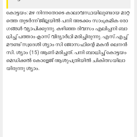
കോ​ട്ട​യം: മ​ഴ നി​ന്ന​തോ​ടെ കാ​ലാ​വ​സ്ഥ​യി​ലു​ണ്ടാ​യ മാ​റ്റ​
ത്തെ തു​ട​ർ​ന്ന് ജി​ല്ല​യി​ൽ പ​നി അ​ട​ക്കം സാം​ക്ര​മി​ക രോ​
ഗ​ങ്ങ​ൾ വ്യാ​പി​ക്കു​ന്നു. ക​ഴി​ഞ്ഞ ദി​വ​സം എ​ലി​പ്പ​നി ബാ​
ധി​ച്ച്​ പ​ത്താം ക്ലാ​സ്​ വി​ദ്യാ​ർ​ഥി മ​രി​ച്ചി​രു​ന്നു. എ​സ്.​എ​ച്ച്
മൗ​ണ്ട് സ്വ​ദേ​ശി ശ്യാം ​സി ജോ​സ​ഫി​ന്റെ മ​ക​ൻ ലെ​ന​ൻ
സി. ​ശ്യാം (15) ആ​ണ് മ​രി​ച്ച​ത്. പ​നി ബാ​ധി​ച്ച് കോ​ട്ട​യം
മെ​ഡി​ക്ക​ൽ കോ​ളേ​ജ് ആ​ശു​പ​ത്രി​യി​ൽ ചി​കി​ത്സ​യി​ലാ​
യി​രു​ന്നു ശ്യാം. ​