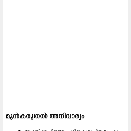
മു​ൻ​ക​രു​ത​ൽ അ​നി​വാ​ര്യം