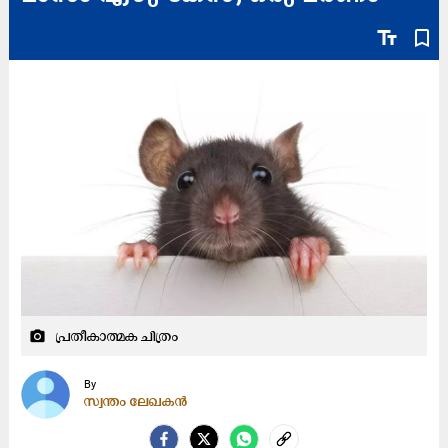
text_fields
bookmark_border
പ്രതീകാത്മക ചിത്രം
camera_alt
By
സ്വന്തം ലേഖകൻ