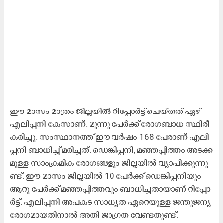
ഈ മാ​സം മാ​ത്രം ജി​ല്ല​യി​ൽ റി​പ്പോ​ർ​ട്ട്​ ചെ​യ്ത​ത്​ ഏ​ഴ്​
എ​ലി​പ്പ​നി കേ​സാ​ണ്. മൂ​ന്നു പേ​ർ​ക്ക്​ രോ​ഗ​ബാ​ധ സ്ഥി​രീ​
ക​രി​ച്ചു. സം​സ്ഥാ​ന​ത്ത്​ ഈ ​വ​ർ​ഷം 168 പേ​രാ​ണ്​ എ​ലി​
പ്പ​നി ബാ​ധി​ച്ച്​ മ​രി​ച്ച​ത്. ഡെ​ങ്കി​പ്പ​നി, മ​ഞ്ഞ​​പ്പി​ത്തം അ​ട​ക്ക​
മു​ള്ള സാം​ക്ര​മി​ക രോ​ഗ​ങ്ങ​ളും ജി​ല്ല​യി​ൽ വ്യാ​പി​ക്കു​ന്നു​
ണ്ട്. ഈ ​മാ​സം ജി​ല്ല​യി​ൽ 10 പേ​ർ​ക്ക്​ ഡെ​ങ്കി​പ്പ​നി​യും
ആ​റു പേ​ർ​ക്ക്​​ മ​ഞ്ഞ​പ്പി​ത്ത​വും ബാ​ധി​ച്ച​താ​യാ​ണ്​ റി​പ്പോ​
ർ​ട്ട്​. എ​ലി​പ്പ​നി അ​പ​ക​ട സാ​ധ്യ​ത ഏ​റെ​യു​ള്ള ജ​ന്തു​ജ​ന്യ
രോ​ഗ​മാ​യ​തി​നാ​ൽ അ​തി ജാ​ഗ്ര​ത വേ​ണ്ട​തു​ണ്ട്.