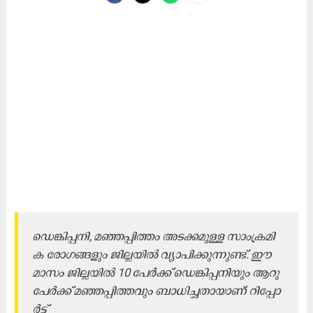
ഡെ​ങ്കി​പ്പ​നി, മ​ഞ്ഞ​​പ്പി​ത്തം അ​ട​ക്ക​മു​ള്ള സാം​ക്ര​മി​
ക രോ​ഗ​ങ്ങ​ളും ജി​ല്ല​യി​ൽ വ്യാ​പി​ക്കു​ന്നു​ണ്ട്. ഈ ​
മാ​സം ജി​ല്ല​യി​ൽ 10 പേ​ർ​ക്ക്​ ഡെ​ങ്കി​പ്പ​നി​യും ആ​റു
പേ​ർ​ക്ക്​​ മ​ഞ്ഞ​പ്പി​ത്ത​വും ബാ​ധി​ച്ച​താ​യാ​ണ്​ റി​പ്പോ​
ർ​ട്ട്​