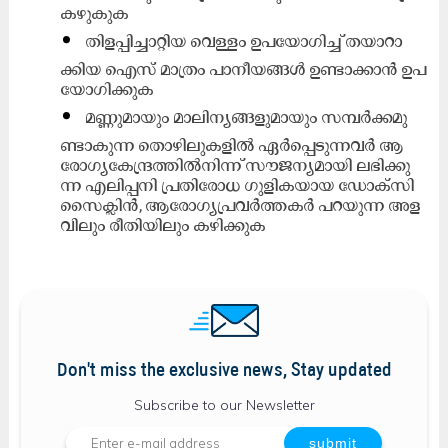
ക​ഴു​കു​ക
തി​ള​പ്പി​ച്ചാ​റ്റി​യ വെ​ള്ളം ഉ​പ​യോ​ഗി​ച്ച് ത​യാ​റാ​
ക്കി​യ ഐ​സ് മാ​ത്രം പാ​നീ​യ​ങ്ങ​ൾ ഉ​ണ്ടാ​ക്കാ​ൻ ഉ​പ​
യോ​ഗി​ക്കു​ക
മ​ണ്ണു​മാ​യും മാ​ലി​ന്യ​ങ്ങ​ളു​മാ​യും സ​മ്പ​ർ​ക്ക​മു​
ണ്ടാ​കു​ന്ന തൊ​ഴി​ലു​ക​ളി​ൽ ഏ​ർ​പ്പെ​ടു​ന്ന​വ​ർ ആ​
രോ​ഗ്യ​കേ​ന്ദ്ര​ത്തി​ൽ​നി​ന്ന് സൗ​ജ​ന്യ​മാ​യി ല​ഭി​ക്കു​
ന്ന എ​ലി​പ്പ​നി പ്ര​തി​രോ​ധ ഗു​ളി​ക​യാ​യ ഡോ​ക്സി​
സൈ​ക്ലി​ൻ, ആ​രോ​ഗ്യ​പ്ര​വ​ർ​ത്ത​ക​ർ പ​റ​യു​ന്ന അ​ള​
വി​ലും രീ​തി​യി​ലും ക​ഴി​ക്കു​ക
Don't miss the exclusive news, Stay updated
Subscribe to our Newsletter