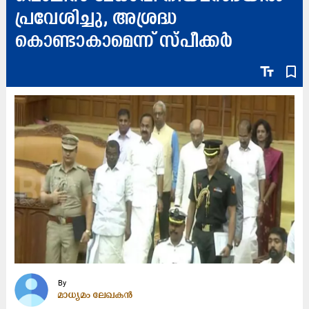
പ്രവേശിച്ചു, അശ്രദ്ധ
കൊണ്ടാകാമെന്ന് സ്‌പീക്കർ
text_fields
bookmark_border
By
മാധ്യമം ലേഖകൻ