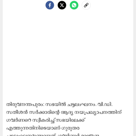
തിരുവനന്തപുരം: സഭയിൽ ചട്ടലംഘനം. വി.ഡി.
സതീശൻ സർക്കാരിന്റെ ആദ്യ നയപ്രഖ്യാപനത്തിന്
ഗവർണറെ സ്വീകരിച്ച് സഭയിലേക്ക്
എത്തുന്നതിനിടെയാണ് ഗുരുതര
ചട്ടലംഘനമുണ്ടായത്. ഗവർണർ രാജേന്ദ്ര