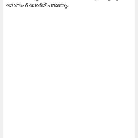
ജോസഫ് ജോർജ് പറഞ്ഞു.