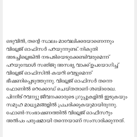
ഒടുവിൽ, തന്‍റെ സ്ഥലം മാവേലിക്കരയാണെന്നും
വില്ലേജ് ഓഫിസർ പറയുന്നുണ്ട്. നികുതി
അടച്ചില്ലെങ്കിൽ നടപടിയെടുക്കേണ്ടിവരുമെന്ന്
പറയുമ്പോൾ സഞ്ജു അസഭ്യ വാക്ക് ഉപയോഗിച്ച്
വില്ലേജ് ഓഫിസിൽ കയറി വെട്ടുമെന്ന്
ഭീഷണിപ്പെടുത്തുന്നു. വില്ലേജ് ഓഫിസർ തന്നെ
ഫോണിൽ റെ​േക്കാഡ് ചെയ്തതാണ്​ ശബ്​ദരേഖ.
പിന്നീട് റവന്യൂ ജീവനക്കാരുടെ ഗ്രൂപ്പുകളിൽ ഇടുകയും
സമൂഹ മാധ്യമങ്ങളിൽ പ്രചരിക്കുകയുമായിരുന്നു.
ഫോൺ സംഭാഷണത്തിൽ വില്ലേജ് ഓഫീസറും
അൽപം പരുഷമായി തന്നെയാണ് സംസാരിക്കുന്നത്.