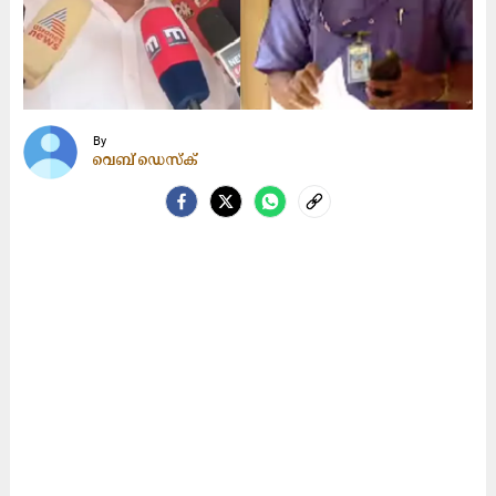
By
വെബ് ഡെസ്ക്