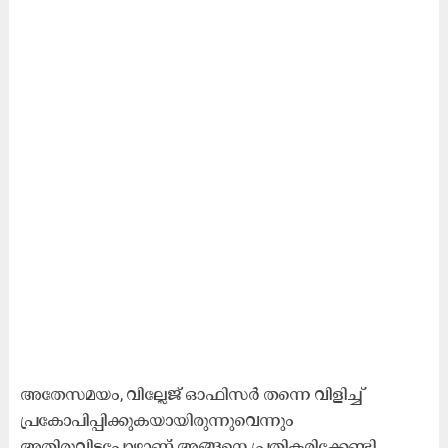
അതേസമയം, വില്ലേജ് ഓഫിസര്‍ തന്നെ വിളിച്ച്
പ്രകോപിപ്പിക്കുകയായിരുന്നുവെന്നും
അതിരുവിട്ടപ്പോഴാണ് അങ്ങനെ പ്രതികരിക്കേണ്ടി