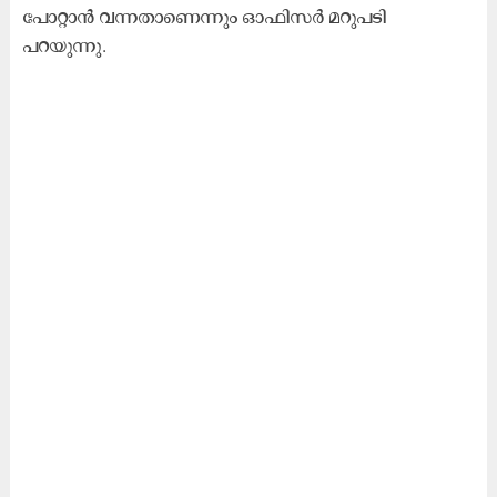
പോറ്റാൻ വന്നതാണെന്നും ഓഫിസർ മറുപടി
പറയുന്നു.