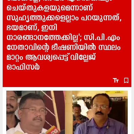
ചെയ്തുകളയുമെന്നാണ്
സുഹൃത്തുക്കളെല്ലാം പറയുന്നത്,
ഭയമാണ്, ഇനി
നാരങ്ങാനത്തേക്കില്ല'; സി.പി.എം
നേതാവിന്റെ ഭീഷണിയിൽ സ്ഥലം
മാറ്റം ആവശ്യപ്പെട്ട് വില്ലേജ്
ഓഫിസർ
text_fields
bookmark_border