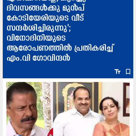
ദിവസങ്ങൾക്കു മുൻപ്
കോടിയേരിയുടെ വീട്
സന്ദർശിച്ചിരുന്നു';
വിനോദിനിയുടെ
ആരോപണത്തിൽ പ്രതികരിച്ച്
എം.വി ഗോവിന്ദൻ
text_fields
bookmark_border