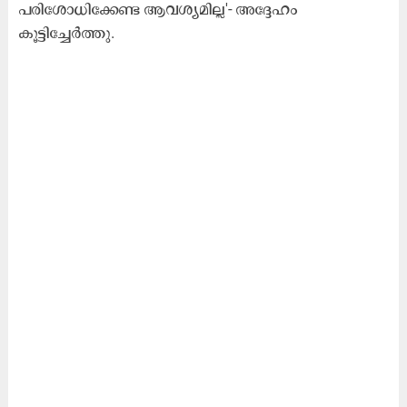
പരിശോധിക്കേണ്ട ആവശ്യമില്ല'- അദ്ദേഹം
കൂട്ടിച്ചേർത്തു.