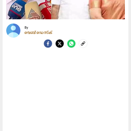
By
വെബ് ഡെസ്ക്