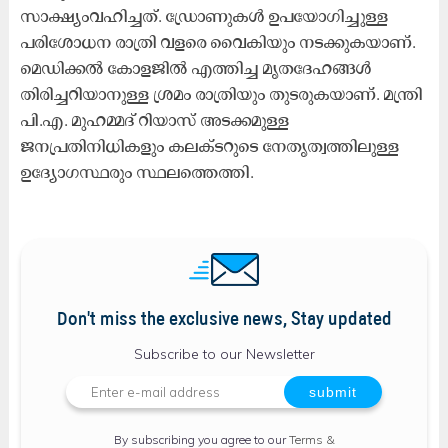
സാക്ഷ്യംവഹിച്ചത്. ഡ്രോണുകൾ ഉപയോഗിച്ചുള്ള
പരിശോധന രാത്രി വളരെ വൈകിയും നടക്കുകയാണ്.
മെഡിക്കൽ കോളജിൽ എത്തിച്ച മൃതദേഹങ്ങൾ
തിരിച്ചറിയാനുള്ള ശ്രമം രാത്രിയും തുടരുകയാണ്. മന്ത്രി
പി.എ. മുഹമ്മദ് റിയാസ് അടക്കമുള്ള
ജനപ്രതിനിധികളും കലക്ടറുടെ നേതൃത്വത്തിലുള്ള
ഉദ്യോഗസ്ഥരും സ്ഥലത്തെത്തി.
Don't miss the exclusive news, Stay updated
Subscribe to our Newsletter
By subscribing you agree to our
Terms &