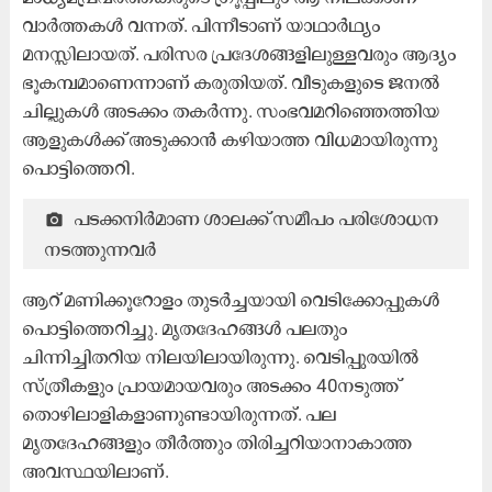
വാർത്തകൾ വന്നത്. പിന്നീടാണ് യാഥാർഥ്യം
മനസ്സിലായത്. പരിസര പ്രദേശങ്ങളിലുള്ളവരും ആദ്യം
ഭൂകമ്പമാണെന്നാണ് കരുതിയത്. വീടുകളുടെ ജനൽ
ചില്ലുകൾ അടക്കം തകർന്നു. സംഭവമറിഞ്ഞെത്തിയ
ആളുകൾക്ക് അടുക്കാൻ കഴിയാത്ത വിധമായിരുന്നു
പൊട്ടിത്തെറി.
പ​ട​ക്ക​നി​ർ​മാ​ണ ശാ​ല​ക്ക് സ​മീ​പം പ​രി​ശോ​ധ​ന
ന​ട​ത്തു​ന്ന​വ​ർ
ആറ് മണിക്കൂറോളം തുടർച്ചയായി വെടിക്കോപ്പുകൾ
പൊട്ടിത്തെറിച്ചു. മൃതദേഹങ്ങൾ പലതും
ചിന്നിച്ചിതറിയ നിലയിലായിരുന്നു. വെടിപ്പുരയിൽ
സ്ത്രീകളും പ്രായമായവരും അടക്കം 40നടുത്ത്
തൊഴിലാളികളാണുണ്ടായിരുന്നത്. പല
മൃതദേഹങ്ങളും തീർത്തും തിരിച്ചറിയാനാകാത്ത
അവസ്ഥയിലാണ്.