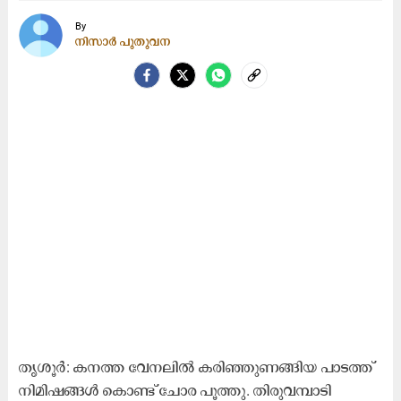
By
നിസാർ പുതുവന
തൃശൂർ: കനത്ത വേനലിൽ കരിഞ്ഞുണങ്ങിയ പാടത്ത്
നിമിഷങ്ങൾ കൊണ്ട് ചോര പൂത്തു. തിരുവമ്പാടി