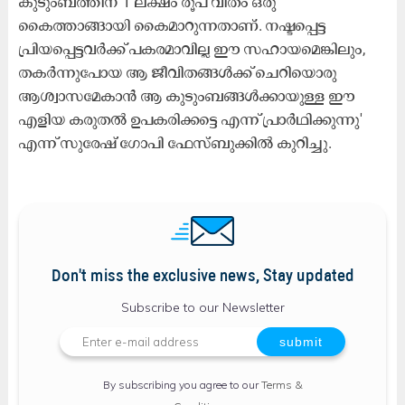
കുടുംബത്തിന് 1 ലക്ഷം രൂപ വീതം ഒരു
കൈത്താങ്ങായി കൈമാറുന്നതാണ്. ​നഷ്ടപ്പെട്ട
പ്രിയപ്പെട്ടവർക്ക് പകരമാവില്ല ഈ സഹായമെങ്കിലും,
തകർന്നുപോയ ആ ജീവിതങ്ങൾക്ക് ചെറിയൊരു
ആശ്വാസമേകാൻ ആ കുടുംബങ്ങൾക്കായുള്ള ഈ
എളിയ കരുതൽ ഉപകരിക്കട്ടെ എന്ന് പ്രാർഥിക്കുന്നു'
എന്ന് സുരേഷ് ഗോപി ഫേസ്ബുക്കിൽ കുറിച്ചു.
Don't miss the exclusive news, Stay updated
Subscribe to our Newsletter
By subscribing you agree to our
Terms &