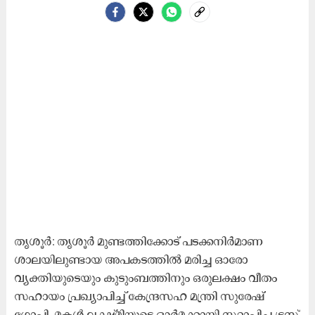
തൃശൂർ: തൃശൂർ മുണ്ടത്തിക്കോട് പടക്കനിർമാണ
ശാലയിലുണ്ടായ അപകടത്തിൽ മരിച്ച ഓരോ
വ്യക്തിയുടെയും കുടുംബത്തിനും ഒരുലക്ഷം വീതം
സഹായം പ്രഖ്യാപിച്ച് കേന്ദ്രസഹ മന്ത്രി സുരേഷ്
ഗോപി. മകൾ ലക്ഷ്മിയുടെ ഓർമക്കായി സ്ഥാപിച്ച ട്രസ്റ്റ്