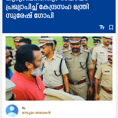
പ്രഖ്യാപിച്ച് കേന്ദ്രസഹ മന്ത്രി
സുരേഷ് ഗോപി
text_fields
bookmark_border
By
മാധ്യമം ലേഖകൻ