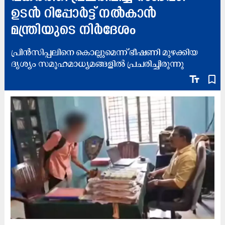
ഉടൻ റിപ്പോർട്ട് നൽകാൻ
മന്ത്രിയുടെ നിർദേശം
പ്രിൻസിപ്പലിനെ കൊല്ലുമെന്ന് ഭീഷണി മുഴക്കിയ
ദൃശ്യം സമൂഹമാധ്യമങ്ങളിൽ പ്രചരിച്ചിരുന്നു
text_fields
bookmark_border