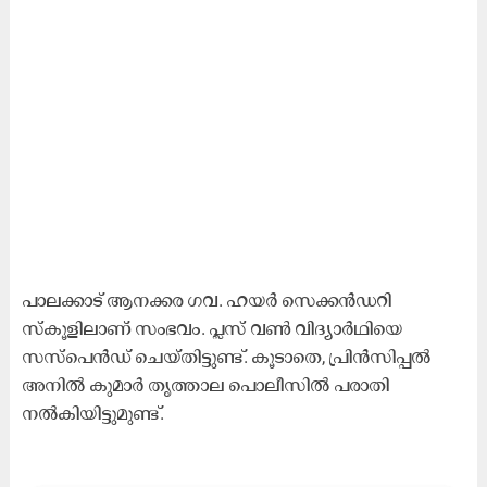
പാലക്കാട് ആനക്കര ഗവ. ഹയർ സെക്കൻഡറി
സ്കൂളിലാണ് സംഭവം. പ്ലസ് വൺ വിദ്യാർഥിയെ
സസ്പെൻഡ് ചെയ്തിട്ടുണ്ട്. കൂടാതെ, പ്രിൻസിപ്പൽ
അനിൽ കുമാർ തൃത്താല പൊലീസിൽ പരാതി
നൽകിയിട്ടുമുണ്ട്.