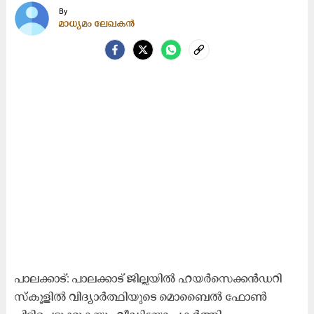
By
മാധ്യമം ലേഖകൻ
പാലക്കാട്: പാലക്കാട് ജില്ലയിൽ ഹയർസെക്കൻഡറി
സ്കൂളിൽ വിദ്യാർത്ഥിയുടെ മൊബൈൽ ഫോൺ