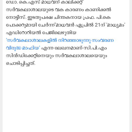
ഡോ. കെ.എസ് മാധവന് കാലിക്കറ്റ്
സർവകലാശാലയുടെ വക കാരണം കാണിക്കൽ
നോട്ടീസ്. ഇടതുപക്ഷ ചിന്തകനായ പ്രഫ. പി.കെ
പോക്കറുമായി ചേർന്ന് മാധവൻ ഏപ്രിൽ 21ന് 'മാധ്യമം'
എഡിറോറിയൽ പേജിലെഴുതിയ
'സർവകലാശാലകളിൽ നിറഞ്ഞാടുന്നു സംവരണ
വിരുദ്ധ മാഫിയ'
എന്ന ലേഖനമാണ് സി.പി.എം
സിൻഡിക്കേറ്റിനെയും സർവകലാശാലയെയും
ചൊടിപ്പിച്ചത്.