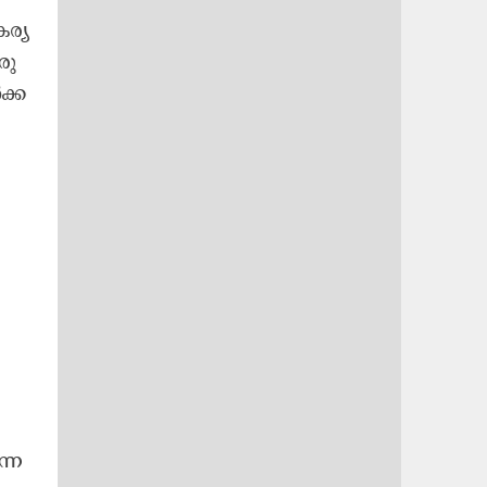
ര്യ​
രു​
ക്ക​
്നെ