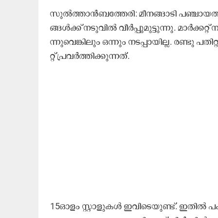
സു​ൽ​ത്താ​ൻ​ബ​ത്തേ​രി: മീ​ന​ങ്ങാ​ടി പ​ഞ്ചാ​യ​ത്തി
ങ്ങ​ൾ​ക്ക് ന​ടു​വി​ൽ വീ​ർ​പ്പു​മു​ട്ടു​ന്നു. മാ​ർ​ക്ക​റ
ന്നു​വെ​ങ്കി​ലും ഒ​ന്നും ന​ട​പ്പാ​യി​ല്ല. ര​ണ്ടു പ​തി​റ
റ്റ് പ്ര​വ​ർ​ത്തി​ക്കു​ന്ന​ത്.
15ഓ​ളം സ്റ്റാ​ളു​ക​ൾ ഇ​വി​ടെ​യു​ണ്ട്. ഇ​തി​ൽ പ​കു