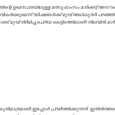
​ന്റെ ഉ​ട​മ​സ്ഥ​ത​യി​ലു​ള്ള മ​ത്സ്യ-​മാം​സം മാ​ർ​ക്ക​റ്റ് അ​സൗ​ക​
്റ് ന​വീ​ക​രി​ക്കു​മെ​ന്ന് വ​ർ​ഷ​ങ്ങ​ൾ​ക്ക് മു​മ്പ് അ​ധി​കൃ​ത​ർ പ​റ​ഞ്ഞി​
്റാ​ണ്ട് മു​മ്പ് നി​ർ​മി​ച്ച ചെ​റി​യ കെ​ട്ടി​ട​ത്തി​ലാ​ണ് നി​ല​വി​ൽ മാ​ർ​
​തി​മാ​ത്ര​മാ​ണ് ഇ​പ്പോ​ൾ പ്ര​വ​ർ​ത്തി​ക്കു​ന്ന​ത്. ഇ​തി​ൽ​ത്ത​ന