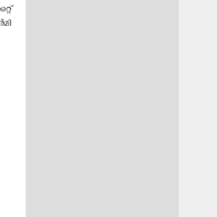
റ്റ്
​മി​