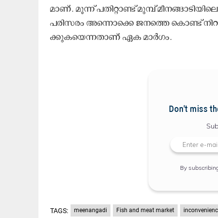
മാ​ണ്. മൂ​ന്ന് പ​തി​റ്റാ​ണ്ട് മു​മ്പ് മീ​ന​ങ്ങാ​ടി​യി​
പ​രി​സ​രം അ​ന്നൊ​ക്കെ ജ​ന​ത്തെ കൊ​ണ്ട് നി​റ​യും. 
ക്കു​ക​യെ​ന്ന​താ​ണ് ഏ​ക മാ​ർ​ഗം.
Don't miss th
Sub
By subscribin
TAGS:
meenangadi
Fish and meat market
inconvenienc