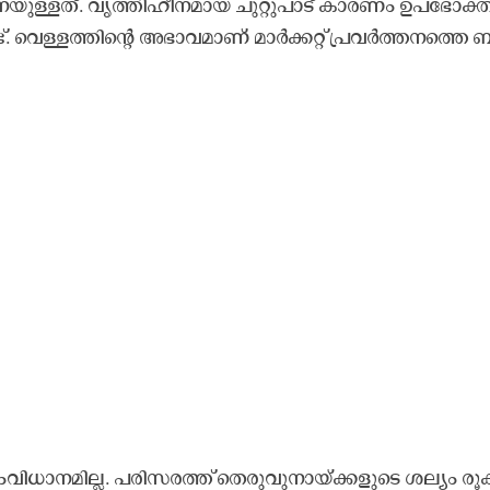
​ന​യുള്ള​ത്. വൃ​ത്തി​ഹീ​ന​മാ​യ ചു​റ്റു​പാ​ട് കാ​ര​ണം ഉ​പ​ഭോ​ക്ത
്. വെ​ള്ള​ത്തി​ന്റെ അ​ഭാ​വ​മാ​ണ് മാ​ർ​ക്ക​റ്റ് പ്ര​വ​ർ​ത്ത​ന​ത്തെ 
ി​ധാ​ന​മി​ല്ല. പ​രി​സ​ര​ത്ത് തെ​രു​വു​നാ​യ്ക്ക​ളു​ടെ ശ​ല്യം രൂ​ക