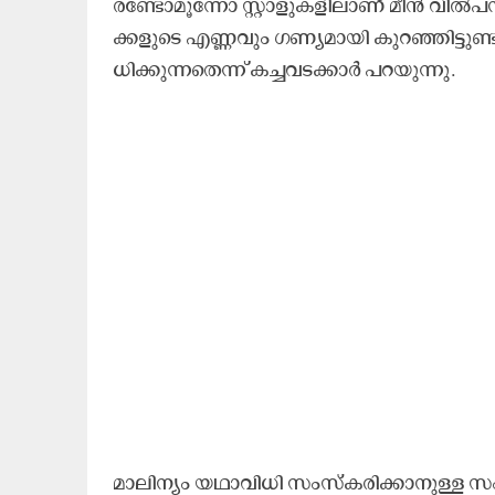
ര​ണ്ടോ​മൂ​ന്നോ സ്റ്റാ​ളു​ക​ളി​ലാ​ണ് മീ​ൻ വി​ൽ​പ
ക്ക​ളു​ടെ എ​ണ്ണ​വും ഗ​ണ്യ​മാ​യി കു​റ​ഞ്ഞി​ട്ടു​ണ്ട
ധി​ക്കു​ന്ന​തെ​ന്ന് ക​ച്ച​വ​ട​ക്കാ​ർ പ​റ​യു​ന്നു.
മാ​ലി​ന്യം യ​ഥാ​വി​ധി സം​സ്ക​രി​ക്കാ​നു​ള്ള സം​വ