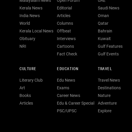
Malayalam News
Open Forum
UAE
Kerala News
Editorial
Saudi News
India News
Articles
Oman
World
Columns
Qatar
Kerala Local News
Offbeat
Bahrain
Obituary
Interviews
Kuwait
NRI
Cartoons
Gulf Features
Fact Check
Gulf Events
CULTURE
EDUCATION
TRAVEL
Literary Club
Edu News
Travel News
Art
Exams
Destinations
Books
Career News
Nature
Articles
Edu & Career Special
Adventure
PSC/UPSC
Explore