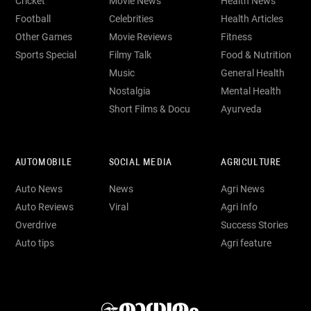
Cricket
Movie News
Health News
Football
Celebrities
Health Articles
Other Games
Movie Reviews
Fitness
Sports Special
Filmy Talk
Food & Nutrition
Music
General Health
Nostalgia
Mental Health
Short Films & Docu
Ayurveda
AUTOMOBILE
SOCIAL MEDIA
AGRICULTURE
Auto News
News
Agri News
Auto Reviews
Viral
Agri Info
Overdrive
Success Stories
Auto tips
Agri feature