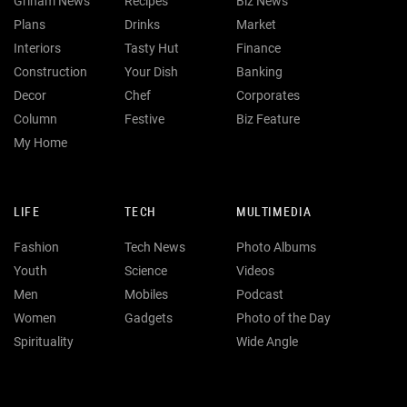
Griham News
Recipes
Biz News
Plans
Drinks
Market
Interiors
Tasty Hut
Finance
Construction
Your Dish
Banking
Decor
Chef
Corporates
Column
Festive
Biz Feature
My Home
LIFE
TECH
MULTIMEDIA
Fashion
Tech News
Photo Albums
Youth
Science
Videos
Men
Mobiles
Podcast
Women
Gadgets
Photo of the Day
Spirituality
Wide Angle