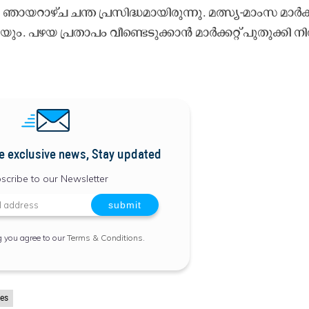
ലെ ഞാ​യ​റാ​ഴ്ച ച​ന്ത പ്ര​സി​ദ്ധ​മാ​യി​രു​ന്നു. മ​ത്സ്യ-​മാം​സ മാ​ർ​ക്ക​
പ​ഴ​യ പ്ര​താ​പം വീ​ണ്ടെ​ടു​ക്കാ​ൻ മാ​ർ​ക്ക​റ്റ് പു​തു​ക്കി നി​ർ
e exclusive news, Stay updated
scribe to our Newsletter
g you agree to our
Terms & Conditions
.
es